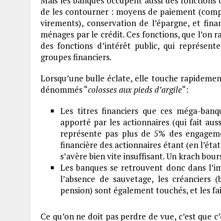
Mais les banques occupent aussi des fonctions ce
de les contourner : moyens de paiement (comptes
virements), conservation de l’épargne, et fin
ménages par le crédit. Ces fonctions, que l’on
des fonctions d’intérêt public, qui représent
groupes financiers.
Lorsqu’une bulle éclate, elle touche rapidemen
dénommés “
colosses aux pieds d’argile
“:
Les titres financiers que ces méga-banq
apporté par les actionnaires (qui fait aus
représente pas plus de 5% des engagemen
financière des actionnaires étant (en l’état
s’avère bien vite insuffisant. Un krach bour
Les banques se retrouvent donc dans l’imp
l’absence de sauvetage, les créanciers 
pension) sont également touchés, et les fai
Ce qu’on ne doit pas perdre de vue, c’est que c