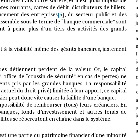
ntrales dans notre société, et il est quasi impossible
 courants, cartes de débit, distributeurs de billets,
ancement des entreprises
[5]
, du secteur public et des
j
 rassemble sous le terme de “banque commerciale” sont
j
ent à peine plus d’un tiers des activités des grands
a
t à la viabilité même des géants bancaires, justement
f
j
ues détiennent perdent de la valeur. Or, le capital
si office de “coussin de sécurité” en cas de pertes) ne
ts pris par les grandes banques. La responsabilité
 actuel du droit privé) limitée à leur apport, ce capital
sier peut donc vite causer la faillite d’une banque.
ossibilité de rembourser (tous) leurs créanciers. En
j
(banques, fonds d’investissement et autres fonds de
j
llites se répercutent en chaîne dans le système.
a
’est une partie du patrimoine financier d’une minorité