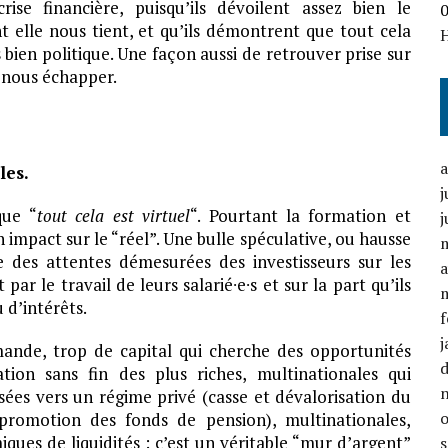
se financière, puisqu’ils dévoilent assez bien le
 elle nous tient, et qu’ils démontrent que tout cela
bien politique. Une façon aussi de retrouver prise sur
e nous échapper.
les.
j
que “
tout cela est virtuel
“. Pourtant la formation et
j
 impact sur le “réel”. Une bulle spéculative, ou hausse
ète des attentes démesurées des investisseurs sur les
a
par le travail de leurs salarié∙e∙s et sur la part qu’ils
 d’intérêts.
f
j
demande, trop de capital qui cherche des opportunités
tion sans fin des plus riches, multinationales qui
sées vers un régime privé (casse et dévalorisation du
 promotion des fonds de pension), multinationales,
ues de liquidités : c’est un véritable “mur d’argent”