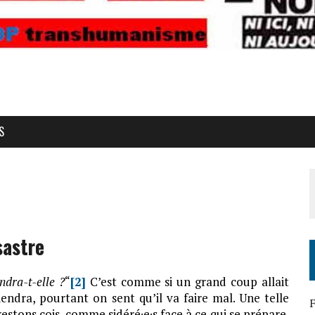
S
sastre
ndra-t-elle ?
“
[2]
C’est comme si un grand coup allait
iendra, pourtant on sent qu’il va faire mal. Une telle
F
estons cois, comme sidéré∙e∙s face à ce qui se prépare.