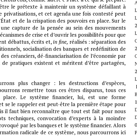
A
 être le prétexte à maintenir un système défaillant à
L
e privatisations, et cet agenda une fois contesté peut
L
État et de la crispation des pouvoirs en place. Sur le
er une capture de la pensée au sein des mouvements
écanismes de crise et d’ouvrir les possibilités pour que
ent débattus, écrits et,
in fine,
réalisés : séparation des
itionnels, socialisation des banques et redéfinition de
es créanciers, dé-financiarisation de l’économie par
C
e pratiques existent et méritent d’être partagées,
rons plus changer : les destructions d’espèces,
L
pourrons remettre tous ces êtres disparus, tous ces
B
 place. Le système financier, lui, est une forme
t se le rappeler est peut-être la première étape pour
D
s il faut bien reconnaître que tout est fait pour nous
ts techniques, convocation d’experts à la moindre
rovoqué par les banques et le système financier. Alors
rmation radicale de ce système, nous parcourrons ici
P