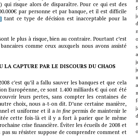
 qui risque alors de disparaître. Pour ce qui est des
f
0.000€ par personne et par banque, et il est difficile
j
]
tant ce type de décision est inacceptable pour la
nt le plus à risque, bien au contraire. Pourtant c’est
es bancaires comme ceux auxquels nous avons assisté
j
OU LA CAPTURE PAR LE DISCOURS DU CHAOS
j
008 c’est qu’il a fallu sauver les banques et que cela
a
ion Européenne, ce sont 1.400 milliards € qui ont été
 couvrir leurs pertes, sans compter les centaines de
f
autre choix, nous a-t-on dit. D’une certaine manière,
j
nnel et uniforme et il a
in fine
permis de maintenir le
tée cette fois-là et il y a fort à parier que le même
ochaine crise financière. Éviter les écueils de 2008 et
ns pas su résister suppose de comprendre comment et