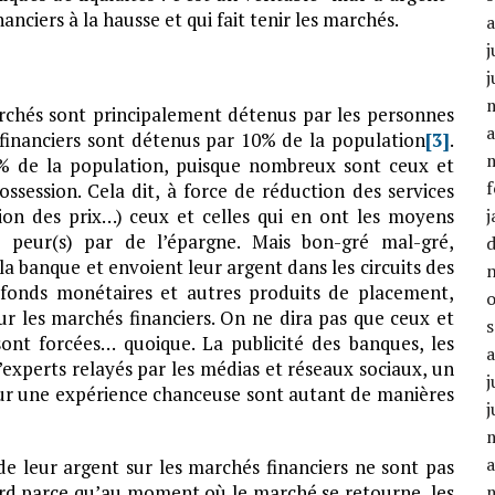
inanciers à la hausse et qui fait tenir les marchés.
j
j
marchés sont principalement détenus par les personnes
a
s financiers sont détenus par 10% de la population
[3]
.
% de la population, puisque nombreux sont ceux et
f
ossession. Cela dit, à force de réduction des services
tion des prix…) ceux et celles qui en ont les moyens
j
) peur(s) par de l’épargne. Mais bon-gré mal-gré,
a banque et envoient leur argent dans les circuits des
 fonds monétaires et autres produits de placement,
ur les marchés financiers. On ne dira pas que ceux et
sont forcées… quoique. La publicité des banques, les
 d’experts relayés par les médias et réseaux sociaux, un
j
sur une expérience chanceuse sont autant de manières
j
a
de leur argent sur les marchés financiers ne sont pas
ord parce qu’au moment où le marché se retourne, les