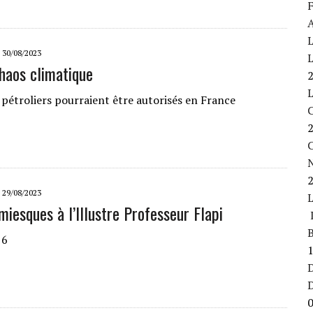
F
A
L
30/08/2023
L
chaos climatique
 pétroliers pourraient être autorisés en France
C
29/08/2023
miesques à l’Illustre Professeur Flapi
L
B
 6
D