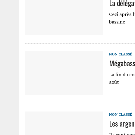
La délégat
Ceci après 
bassine
NON CLASSÉ
Mégabass
La fin du co
août
NON CLASSÉ
Les argen
Ils sont co