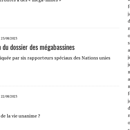
f
j
23/08/2023
n du dossier des mégabassines
j
tiquée par six rapporteurs spéciaux des Nations unies
j
a
f
22/08/2023
j
de la vie unanime ?