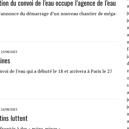
ion du convoi de l’eau occupe l’agence de l’eau
j
l’annonce du démarrage d’un nouveau chantier de méga-
j
a
f
25/08/2023
j
ines
nvoi de l’eau qui a débuté le 18 et arrivera à Paris le 27
j
j
24/08/2023
tins luttent
a
nfrontés à des « méga-mines »