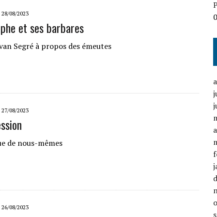
P
28/08/2023
ophe et ses barbares
van Segré à propos des émeutes
j
j
27/08/2023
ession
a
que de nous-mêmes
f
j
26/08/2023