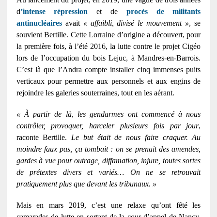
d
’intense répression
et de
procès de militants
antinucléaires
avait
« affaibli, divisé le mouvement »
, se
souvient Bertille. Cette Lorraine d’origine a découvert, pour
la première fois, à l’été 2016, la lutte contre le projet Cigéo
lors de l’occupation du bois Lejuc, à Mandres-en-Barrois.
C’est là que l’Andra compte installer cinq immenses puits
verticaux pour permettre aux personnels et aux engins de
rejoindre les galeries souterraines, tout en les aérant.
« À partir de là, les gendarmes ont commencé à nous
contrôler, provoquer, harceler plusieurs fois par jour
,
raconte Bertille.
Le but était de nous faire craquer. Au
moindre faux pas, ça tombait : on se prenait des amendes,
gardes à vue pour outrage, diffamation, injure, toutes sortes
de prétextes divers et variés… On ne se retrouvait
pratiquement plus que devant les tribunaux. »
Mais en mars 2019, c’est une relaxe qu’ont fêté les
camarades de lutte en sortant de la cour d’appel de Nancy.