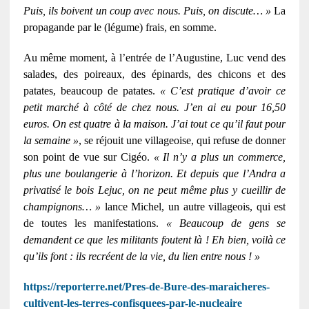
Puis, ils boivent un coup avec nous. Puis, on discute… »
La
propagande par le (légume) frais, en somme.
Au même moment, à l’entrée de l’Augustine, Luc vend des
salades, des poireaux, des épinards, des chicons et des
patates, beaucoup de patates.
« C’est pratique d’avoir ce
petit marché à côté de chez nous. J’en ai eu pour 16,50
euros. On est quatre à la maison. J’ai tout ce qu’il faut pour
la semaine »
, se réjouit une villageoise, qui refuse de donner
son point de vue sur Cigéo.
« Il n’y a plus un commerce,
plus une boulangerie à l’horizon. Et depuis que l’Andra a
privatisé le bois Lejuc, on ne peut même plus y cueillir de
champignons… »
lance Michel, un autre villageois, qui est
de toutes les manifestations.
« Beaucoup de gens se
demandent ce que les militants foutent là ! Eh bien, voilà ce
qu’ils font : ils recréent de la vie, du lien entre nous ! »
https://reporterre.net/Pres-de-Bure-des-maraicheres-
cultivent-les-terres-confisquees-par-le-nucleaire