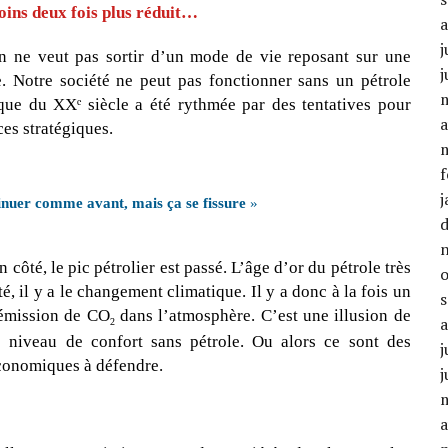
ins deux fois plus réduit…
j
on ne veut pas sortir d’un mode de vie reposant sur une
j
. Notre société ne peut pas fonctionner sans un pétrole
tique du XXᵉ siècle a été rythmée par des tentatives pour
a
es stratégiques.
f
j
inuer comme avant, mais ça se fissure
»
ôté, le pic pétrolier est passé. L’âge d’or du pétrole très
é, il y a le changement climatique. Il y a donc à la fois un
’émission de CO
dans l’atmosphère. C’est une illusion de
2
 niveau de confort sans pétrole. Ou alors ce sont des
j
économiques à défendre.
j
a