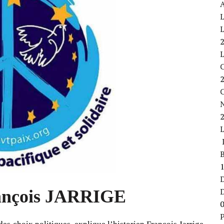
A
L
L
C
L
B
D
rançois JARRIGE
P