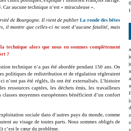
es choix politiques, explique l’historien François Jarrige.
té. Car aucune technique n’est « miraculeuse ».
rsité de Bourgogne. Il vient de publier
La ronde des bêtes
s, il montre que celles-ci ne sont d’aucune fatalité, mais
er la technique alors que nous en sommes complètement
ort ?
j
j
estion technique n’a pas été abordée pendant 150 ans. On
s politiques de redistribution et de régulation régleraient
a
i n’ont pas été réglés, ils ont été externalisés. L’histoire
les ressources captées, les déchets émis, les travailleurs
f
es classes moyennes européennes bénéficient d’un confort
j
l’exploitation sociale dans d’autres pays du monde, comme
sautent au visage de toutes parts. Nous sommes obligés de
 Et c’est le cœur du problème.