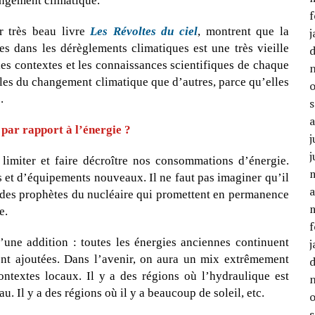
angement climatique.
f
r très beau livre
Les Révoltes du ciel
, montrent que la
j
es dans les dérèglements climatiques est une très vieille
 les contextes et les connaissances scientifiques de chaque
les du changement climatique que d’autres, parce qu’elles
.
par rapport à l’énergie ?
j
j
e limiter et faire décroître nos consommations d’énergie.
s et d’équipements nouveaux. Il ne faut pas imaginer qu’il
a
e des prophètes du nucléaire qui promettent en permanence
e.
f
 d’une addition : toutes les énergies anciennes continuent
j
ont ajoutées. Dans l’avenir, on aura un mix extrêmement
ntextes locaux. Il y a des régions où l’hydraulique est
u. Il y a des régions où il y a beaucoup de soleil, etc.