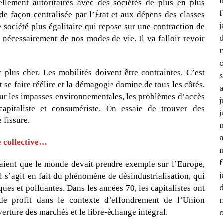
llement autoritaires avec des sociétés de plus en plus
f
 de façon centralisée par l’État et aux dépens des classes
j
e société plus égalitaire qui repose sur une contraction de
nécessairement de nos modes de vie. Il va falloir revoir
 plus cher. Les mobilités doivent être contraintes. C’est
t se faire réélire et la démagogie domine de tous les côtés.
 sur les impasses environnementales, les problèmes d’accès
j
capitaliste et consumériste. On essaie de trouver des
j
 fissure.
a
e collective…
f
aient que le monde devait prendre exemple sur l’Europe,
j
 Il s’agit en fait du phénomène de désindustrialisation, qui
ues et polluantes. Dans les années 70, les capitalistes ont
 de profit dans le contexte d’effondrement de l’Union
uverture des marchés et le libre-échange intégral.