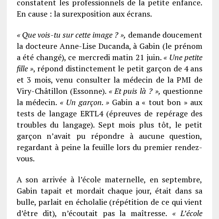
constatent les professionnels de la petite enfance.
En cause : la surexposition aux écrans.
« Que vois-tu sur cette image ? »,
demande doucement
la docteure ­Anne-Lise Ducanda, à ­Gabin (le prénom
a été changé), ce mercredi matin 21 juin.
« Une ­petite
fille »
, répond distinctement le petit garçon de 4 ans
et 3 mois, venu consulter la médecin de la PMI de
Viry-Châtillon (Essonne).
« Et puis là ? »,
questionne
la médecin.
« Un garçon. »
Gabin a « tout bon » aux
tests de langage ERTL4 (épreuves de repérage des
troubles du langage). Sept mois plus tôt, le petit
garçon n’avait pu répondre à aucune question,
regardant à peine la feuille lors du premier rendez-
vous.
A son arrivée à l’école maternelle, en septembre,
Gabin tapait et mordait chaque jour, était dans sa
bulle, parlait en écholalie (répétition de ce qui vient
d’être dit), n’écoutait pas la maîtresse.
« L’école