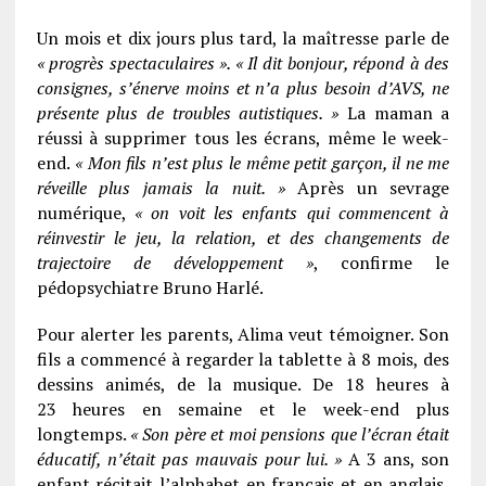
Un mois et dix jours plus tard, la maîtresse parle de
« progrès spectaculaires ». « Il dit bonjour, répond à des
consignes, s’énerve moins et n’a plus besoin d’AVS, ne
présente plus de troubles autistiques. »
La maman a
réussi à supprimer tous les écrans, même le week-
end.
« Mon fils n’est plus le même petit garçon, il ne me
réveille plus jamais la nuit. »
Après un sevrage
numérique,
« on voit les enfants qui commencent à
réinvestir le jeu, la relation, et des changements de
trajectoire de développement »
, confirme le
pédopsychiatre Bruno Harlé.
Pour alerter les parents, Alima veut témoigner. Son
fils a commencé à regarder la tablette à 8 mois, des
dessins animés, de la musique. De 18 heures à
23 heures en semaine et le week-end plus
longtemps.
« Son père et moi pensions que l’écran était
éducatif, n’était pas mauvais pour lui. »
A 3 ans, son
enfant récitait l’alphabet en français et en anglais,