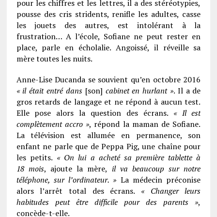
pour les chiffres et les lettres, il a des stéréotypies,
pousse des cris stridents, renifle les adultes, casse
les jouets des autres, est intolérant à la
frustration… A l’école, Sofiane ne peut rester en
place, parle en écholalie. Angoissé, il réveille sa
mère toutes les nuits.
Anne-Lise Ducanda se souvient qu’en octobre 2016
« il était entré dans
[son]
cabinet en hurlant »
. Il a de
gros retards de langage et ne ­répond à aucun test.
Elle pose alors la question des écrans.
« Il est
complètement accro »
, répond la maman de Sofiane.
La télévision est allumée en permanence, son
enfant ne parle que de Peppa Pig, une chaîne pour
les petits.
« On lui a acheté sa première tablette à
18 mois
, ajoute la mère,
il va beaucoup sur notre
téléphone, sur l’ordinateur. »
La médecin préconise
alors l’arrêt total des écrans.
« Changer leurs
habitudes peut être difficile pour des parents »
,
concède-t-elle.