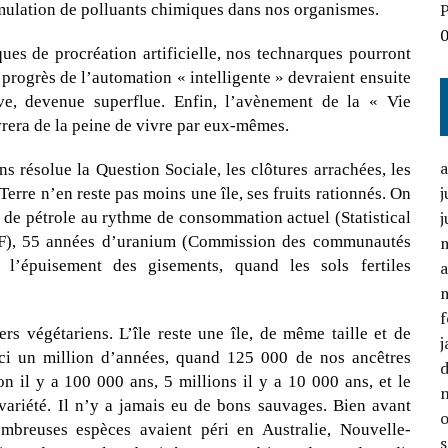
P
cumulation de polluants chimiques dans nos organismes.
ues de procréation artificielle, nos technarques pourront
 progrès de l’automation « intelligente » devraient ensuite
ve, devenue superflue. Enfin, l’avènement de la « Vie
élivrera de la peine de vivre par eux-mêmes.
 résolue la Question Sociale, les clôtures arrachées, les
j
e Terre n’en reste pas moins une île, ses fruits rationnés. On
j
s de pétrole au rythme de consommation actuel (Statistical
F), 55 années d’uranium (Commission des communautés
l’épuisement des gisements, quand les sols fertiles
a
f
 végétariens. L’île reste une île, de même taille et de
j
ci un million d’années, quand 125 000 de nos ancêtres
on il y a 100 000 ans, 5 millions il y a 10 000 ans, et le
 variété. Il n’y a jamais eu de bons sauvages. Bien avant
ombreuses espèces avaient péri en Australie, Nouvelle-