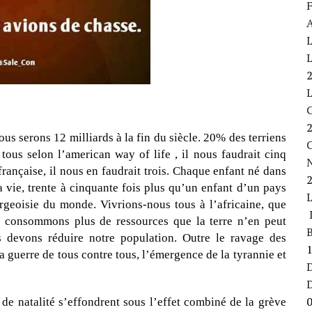
F
A
L
L
us serons 12 milliards à la fin du siècle. 20% des terriens
C
us selon l’american way of life , il nous faudrait cinq
française, il nous en faudrait trois. Chaque enfant né dans
 vie, trente à cinquante fois plus qu’un enfant d’un pays
ourgeoisie du monde. Vivrions-nous tous à l’africaine, que
L
us consommons plus de ressources que la terre n’en peut
B
devons réduire notre population. Outre le ravage des
a guerre de tous contre tous, l’émergence de la tyrannie et
D
de natalité s’effondrent sous l’effet combiné de la grève