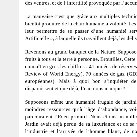
des ventres, et de l’infertilité provoquée par l’ac
La mauvaise c’est que grâce aux multiples techniq
bientôt produire de la chair humaine à volonté. Les
leur permettre de se passer d’une humanité ser
Artificielle », à laquelle ils travaillent déjà, les d
Revenons au grand banquet de la Nature. Supposons
fruits à tous et la terre à personne. Broutilles. Cett
connaît en gros les chiffres : 41 années de réserve
Review of World Energy), 70 années de gaz (GD
européennes). Mais à quoi bon s’inquiéter de 
disparaissent et que déjà, l’eau nous manque ?
Supposons même une humanité frugale de jardiniers
moindres ressources qu’à l’âge d’abondance, voi
parcouraient l’Eden primitif. Nous êtions un milli
Jardin avait déjà perdu de sa luxuriance et de sa
l’industrie et l’arrivée de l’homme blanc, de n