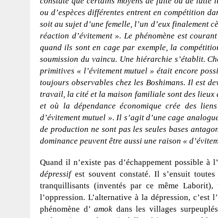
constate que certains moyens de fuite ou de lutte
ou d’espèces différentes entrent en compétition dan
soit au sujet d’une femelle, l’un d’eux finalement cè
réaction d’évitement ».
Le phénomène est courant 
quand ils sont en cage par exemple, la compétitio
soumission du vaincu. Une hiérarchie s’établit. C
primitives « l’évitement mutuel » était encore poss
toujours observables chez les Boshimans. Il est d
travail, la cité et la maison familiale sont des lieu
et où la dépendance économique crée des liens 
d’évitement mutuel ». Il s’agit d’une cage analogue
de production ne sont pas les seules bases antagon
dominance peuvent être aussi une raison « d’évite
Quand il n’existe pas d’échappement possible à l
dépressif
est souvent constaté. Il s’ensuit toutes
tranquillisants (inventés par ce même Laborit), t
l’oppression. L’alternative à la dépression, c’est 
phénomène d’
amok
dans les villages surpeuplé