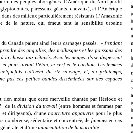
ierre des peuples aborigènes. L’Amérique du Nord perdit
lyptodontes, paresseux géants, chevaux), et l’Amérique
j
 dans des milieux particulièrement résistants (l’Amazonie
j
e de la nature, qui émeut tant la sensibilité urbaine
a
rs du Canada paient ainsi leurs carnages passés. »
Pendant
f
 prendre des anguilles, des mollusques et les poissons des
 à la chasse aux cétacés. Avec les neiges, ils se dispersent
j
er et poursuivant l’élan, le cerf et le caribou. Les femmes
elquefois cultivent du riz sauvage, et, au printemps,
gne pas ces petites bandes disséminées sur des espaces
est rien moins que cette merveille chantée par Hésiode et
j
il
, de la
division du travail
(entre hommes et femmes par
j
 et dirigeants), d’une
nourriture appauvrie
pour le plus
us nombreuse, sédentaire et concentrée, de
famines
en cas
a
e
générale et d’une
augmentation de la mortalité
.