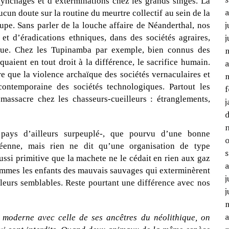
 lynchages et d’exterminations chez les grands singes. La
ucun doute sur la routine du meurtre collectif au sein de la
j
upe. Sans parler de la louche affaire de Néanderthal, nos
j
s et d’éradications ethniques, dans des sociétés agraires,
tique. Chez les Tupinamba par exemple, bien connus des
uaient en tout droit à la différence, le sacrifice humain.
a
re que la violence archaïque des sociétés vernaculaires et
 contemporaine des sociétés technologiques. Partout les
f
massacre chez les chasseurs-cueilleurs : étranglements,
j
ays d’ailleurs surpeuplé-, que pourvu d’une bonne
péenne, mais rien ne dit qu’une organisation de type
ssi primitive que la machete ne le cédait en rien aux gaz
sommes les enfants des mauvais sauvages qui exterminèrent
j
leurs semblables. Reste pourtant une différence avec nos
j
a
moderne avec celle de ses ancêtres du néolithique, on