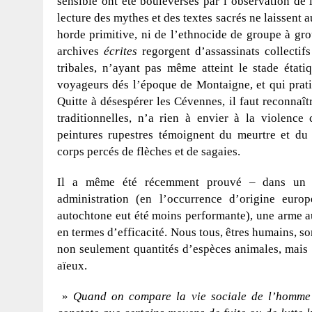
sensible ont été bouleversés par l’observation de
lecture des mythes et des textes sacrés ne laissent a
horde primitive, ni de l’ethnocide de groupe à gro
archives
écrites
regorgent d’assassinats collectif
tribales, n’ayant pas même atteint le stade éta
voyageurs dés l’époque de Montaigne, et qui pratiq
Quitte à désespérer les Cévennes, il faut reconnaît
traditionnelles, n’a rien à envier à la violence
peintures rupestres témoignent du meurtre et du 
corps percés de flèches et de sagaies.
Il a même été récemment prouvé – dans un p
administration (en l’occurrence d’origine euro
autochtone eut été moins performante), une arme au
en termes d’efficacité. Nous tous, êtres humains, 
non seulement quantités d’espèces animales, mais 
aïeux.
»
Quand on compare la vie sociale de l’homme 