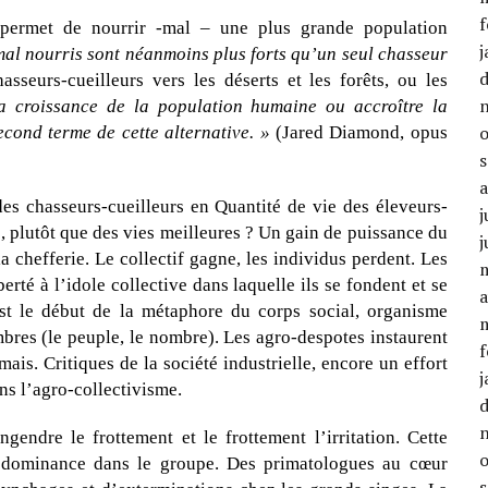
f
e permet de nourrir -mal – une plus grande population
j
al nourris sont néanmoins plus forts qu’un seul chasseur
sseurs-cueilleurs vers les déserts et les forêts, ou les
la croissance de la population humaine ou accroître la
econd terme de cette alternative. »
(Jared Diamond, opus
es chasseurs-cueilleurs en Quantité de vie des éleveurs-
j
ie, plutôt que des vies meilleures ? Un gain de puissance du
j
la chefferie. Le collectif gagne, les individus perdent. Les
erté à l’idole collective dans laquelle ils se fondent et se
a
est le début de la métaphore du corps social, organisme
mbres (le peuple, le nombre). Les agro-despotes instaurent
f
ais. Critiques de la société industrielle, encore un effort
j
ns l’agro-collectivisme.
gendre le frottement et le frottement l’irritation. Cette
 prédominance dans le groupe. Des primatologues au cœur