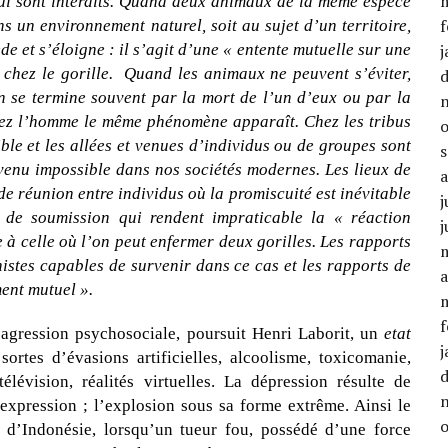
 lui sont interdits. Quand deux animaux de la même espèce
f
s un environnement naturel, soit au sujet d’un territoire,
de et s’éloigne : il s’agit d’une « entente mutuelle sur une
j
chez le gorille.
Quand les animaux ne peuvent s’éviter,
n se termine souvent par la mort de l’un d’eux ou par la
hez l’homme le même phénomène apparaît. Chez les tribus
ible et les allées et venues d’individus ou de groupes sont
evenu impossible dans nos sociétés modernes. Les lieux de
x de réunion entre individus où la promiscuité est inévitable
j
de soumission qui rendent impraticable la « réaction
j
 à celle où l’on peut enfermer deux gorilles. Les rapports
istes capables de survenir dans ce cas et les rapports de
a
ment mutuel ».
f
’agression psychosociale, poursuit Henri Laborit, un
etat
j
 sortes d’évasions artificielles, alcoolisme, toxicomanie,
élévision, réalités virtuelles. La dépression résulte de
l’expression ; l’explosion sous sa forme extrême. Ainsi le
s d’Indonésie, lorsqu’un tueur fou, possédé d’une force