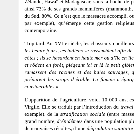
Zélande, Hawaï et Madagascar, sous la hache de p
ainsi 73% de ses grands mammifères (mammouth, g
du Sud, 80%. Ce n’est que le massacre accompli, ou
par exemple), qu’émerge cette gestion religieus
contemporaine.
Trop tard. Au XVIIe siècle, les chasseurs-cueilleu
les beaux jours, les indiens se rassemblent afin de
côtes ; ils se hasardent en haute mer ou d’île en île
et rôdent en forêt, piégeant ici et là le petit gibi
ramassent des racines et des baies sauvages, qu
préparent les sirops d’érable. La famine n’épar
considérables ».
L’apparition de l’agriculture, voici 10 000 ans, 
Virgile. Elle se traduit par l’introduction du
trava
exemple), de la
stratification sociale
(entre masse
grand nombre,
d’épidémies
dans une population pl
de mauvaises récoltes, d’une
dégradation sanitair