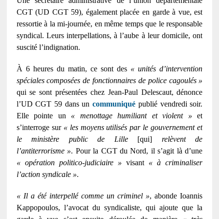
Une secrétaire administrative de l’union départementale
CGT (UD CGT 59), également placée en garde à vue, est
ressortie à la mi-journée, en même temps que le responsable
syndical. Leurs interpellations, à l’aube à leur domicile, ont
suscité l’indignation.
À 6 heures du matin, ce sont des
« unités d’intervention
spéciales composées de fonctionnaires de police cagoulés »
qui se sont présentées chez Jean-Paul Delescaut, dénonce
l’UD CGT 59 dans un
communiqué
publié vendredi soir.
Elle pointe un
« menottage humiliant et violent »
et
s’interroge sur
« les moyens utilisés par le gouvernement et
le ministère public de Lille
[qui]
relèvent de
l’antiterrorisme »
. Pour la CGT du Nord, il s’agit là d’une
« opération politico-judiciaire »
visant
« à criminaliser
l’action syndicale »
.
« Il a été interpellé comme un criminel »
, abonde Ioannis
Kappopoulos, l’avocat du syndicaliste, qui ajoute que la