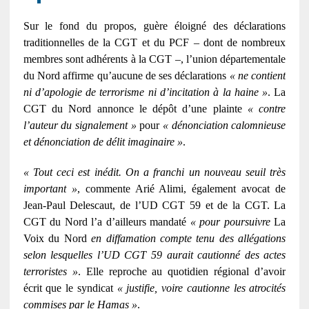
Sur le fond du propos, guère éloigné des déclarations
traditionnelles de la CGT et du PCF – dont de nombreux
membres sont adhérents à la CGT –, l’union départementale
du Nord affirme qu’aucune de ses déclarations
« ne contient
ni d’apologie de terrorisme ni d’incitation à la haine »
. La
CGT du Nord annonce le dépôt d’une plainte
« contre
l’auteur du signalement »
pour
« dénonciation calomnieuse
et dénonciation de délit imaginaire »
.
« Tout ceci est inédit. On a franchi un nouveau seuil très
important »
, commente Arié Alimi, également avocat de
Jean-Paul Delescaut, de l’UD CGT 59 et de la CGT. La
CGT du Nord l’a d’ailleurs mandaté
« pour poursuivre
La
Voix du Nord
en diffamation compte tenu des allégations
selon lesquelles l’UD CGT 59 aurait cautionné des actes
terroristes »
. Elle reproche au quotidien régional d’avoir
écrit que le syndicat
« justifie, voire cautionne les atrocités
commises par le Hamas »
.