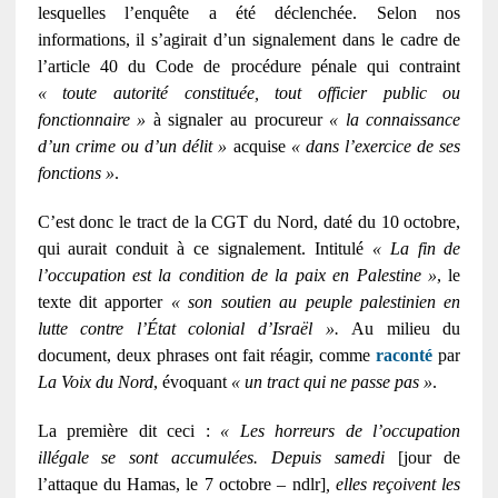
lesquelles l’enquête a été déclenchée. Selon nos
informations, il s’agirait d’un signalement dans le cadre de
l’article 40 du Code de procédure pénale qui contraint
« toute autorité constituée, tout officier public ou
fonctionnaire »
à signaler au procureur
« la connaissance
d’un crime ou d’un délit »
acquise
« dans l’exercice de ses
fonctions »
.
C’est donc le tract de la CGT du Nord, daté du 10 octobre,
qui aurait conduit à ce signalement. Intitulé
« La fin de
l’occupation est la condition de la paix en Palestine »
, le
texte dit apporter
« son soutien au peuple palestinien en
lutte contre l’État colonial d’Israël ».
Au milieu du
document, deux phrases ont fait réagir, comme
raconté
par
La Voix du Nord
, évoquant
« un tract qui ne passe pas »
.
La première dit ceci :
« Les horreurs de l’occupation
illégale se sont accumulées. Depuis samedi
[jour de
l’attaque du Hamas, le 7 octobre – ndlr]
,
elles reçoivent les