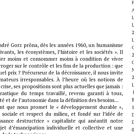
F
A
L
L
André Gorz prôna, dès les années 1960, un humanisme
ants, les écosystèmes, l’histoire et les sociétés ». Il
ller moins et consommer moins à condition de vivre
C
roger sur le contrôle et les fins de la production : que
 prix ? Précurseur de la décroissance, il nous invite
ateurs irresponsables. À l’heure où les notions de
 crise, ses propositions sont plus actuelles que jamais :
L
drastique du temps travaillé, revenu garanti à tous,
B
lité et de l’autonomie dans la définition des besoins…
ent que nous promet le « développement durable »,
 sociale et respect du milieu, et fondé sur l’idée de
D
sance destructrice » capitaliste qui anéantit notre
et d’émancipation individuelle et collective et une