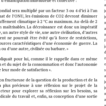
 d’émancipation individuelle et collective :
ndial sera multiplié par un facteur 3 ou 4 d’ici à l’an
j
limat de l’ONU, les émissions de CO2 devront diminuer
j
hauffement climatique à 2 °C au maximum. Au-delà de 2
n maîtrisables. La décroissance est donc un impératif
a
un autre style de vie, une autre civilisation, d’autres
nt ne pourrait être évité qu’à force de restrictions,
f
sources caractéristiques d’une économie de guerre. La
j
ou d’une autre, civilisée ou barbare. »
mpliquait pour lui, comme il le rappelle dans ce même
ion et du sujet de la consommation et donc l’autonomie
e leur mode de satisfaction ».
on fructueuse de la question de la production et de la
j
 plus précieuse à une réflexion sur le projet de la
j
cteur pour explorer sa réflexion sur les besoins, sa
dicale du travail et, enfin, sa conception d’une sortie
a