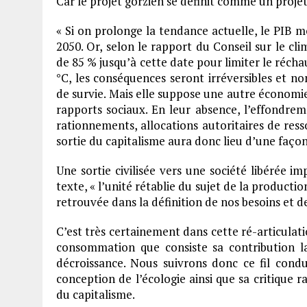
Car le projet gorzien se définit comme un projet
« Si on prolonge la tendance actuelle, le PIB mo
2050. Or, selon le rapport du Conseil sur le c
de 85 % jusqu’à cette date pour limiter le réc
°C, les conséquences seront irréversibles et no
de survie. Mais elle suppose une autre économie, 
rapports sociaux. En leur absence, l’effondreme
rationnements, allocations autoritaires de res
sortie du capitalisme aura donc lieu d’une façon 
Une sortie civilisée vers une société libérée i
texte, « l’unité rétablie du sujet de la product
retrouvée dans la définition de nos besoins et d
C’est très certainement dans cette ré-articulati
consommation que consiste sa contribution la
décroissance. Nous suivrons donc ce fil condu
conception de l’écologie ainsi que sa critique ra
du capitalisme.