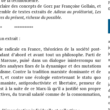
t de la technoscience.
P
 claire des concepts de Gorz par Françoise Gollain, et
emble de textes extraits de
Adieux au prolétariat, Les
es du présent, richesse du possible.
**** ***********
un extrait :
j
ie radicale en France, théoricien de la société post-
j
ndant d’abord et avant tout un philosophe. Parti de
 Marcuse, puisé dans un dialogue ininterrompu sur
des analyses fines de la dynamique et des mutations
a
alisme. Contre la tradition marxiste dominante et de
, et contre une écologie entretenant le statu quo
f
maniste, antiproductiviste et libertaire, penseur de
j
t à la suite de ce Marx-là qu’il a justifié son propre
ductives, du travail salarié comme de la consommation,