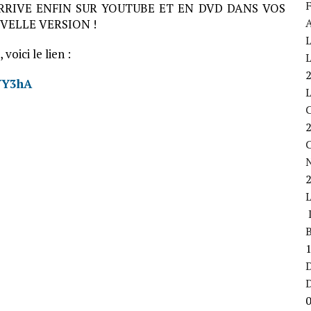
F
ARRIVE ENFIN SUR YOUTUBE ET EN DVD DANS VOS
A
VELLE VERSION !
L
voici le lien :
L
YY3hA
C
L
B
D