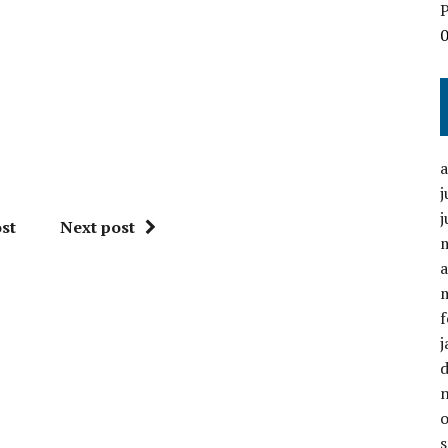
P
j
j
st
Next post
a
f
j