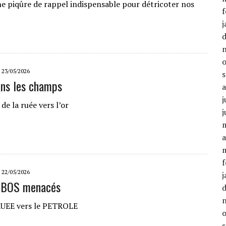
ne piqûre de rappel indispensable pour détricoter nos
f
j
23/05/2026
ans les champs
j
de la ruée vers l’or
j
a
f
22/05/2026
j
OBOS menacés
RUEE vers le PETROLE