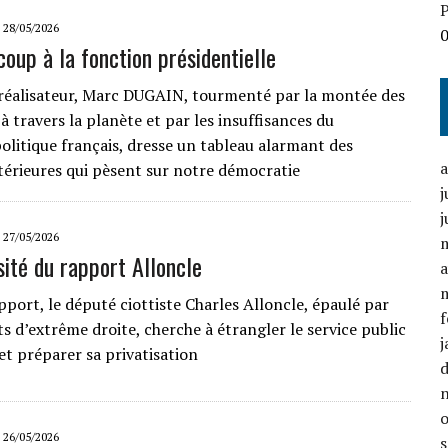
P
28/05/2026
coup à la fonction présidentielle
 réalisateur, Marc DUGAIN, tourmenté par la montée des
 travers la planète et par les insuffisances du
olitique français, dresse un tableau alarmant des
érieures qui pèsent sur notre démocratie
j
j
27/05/2026
sité du rapport Alloncle
a
pport, le député ciottiste Charles Alloncle, épaulé par
f
ts d’extrême droite, cherche à étrangler le service public
j
et préparer sa privatisation
26/05/2026