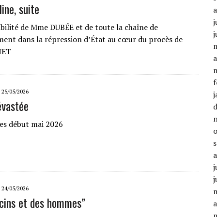
ine, suite
j
bilité de Mme DUBÉE et de toute la chaîne de
j
nt dans la répression d’État au cœur du procès de
UET
a
f
25/05/2026
j
évastée
s début mai 2026
j
j
24/05/2026
cins et des hommes”
a