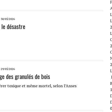
F
A
L
30/05/2026
L
le désastre
C
29/05/2026
ge des granulés de bois
L
B
vérer toxique et même mortel, selon l’Anses
D