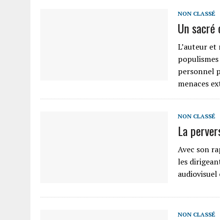
NON CLASSÉ
Un sacré 
L’auteur et
populismes à
personnel p
menaces ext
NON CLASSÉ
La perver
Avec son ra
les dirigean
audiovisuel 
NON CLASSÉ