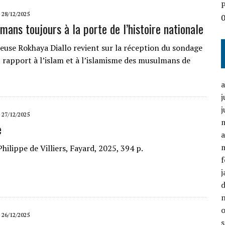
P
28/12/2025
mans toujours à la porte de l’histoire nationale
euse Rokhaya Diallo revient sur la réception du sondage
« rapport à l’islam et à l’islamisme des musulmans de
j
j
27/12/2025
e
a
Philippe de Villiers, Fayard, 2025, 394 p.
f
j
26/12/2025