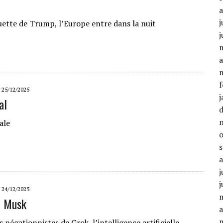
j
uette de Trump, l’Europe entre dans la nuit
j
a
f
25/12/2025
j
al
ale
j
j
24/12/2025
on Musk
a
 négationnistes de Grok, l’intelligence artificielle