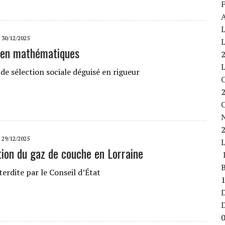
F
A
L
30/12/2025
L
 en mathématiques
de sélection sociale déguisé en rigueur
C
29/12/2025
ation du gaz de couche en Lorraine
L
B
nterdite par le Conseil d’État
D