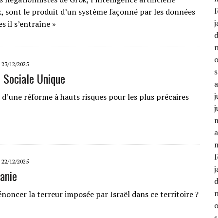
f
, sont le produit d’un système façonné par les données
j
es il s’entraîne »
23/12/2025
n Sociale Unique
j
 d’une réforme à hauts risques pour les plus précaires
j
a
f
22/12/2025
j
danie
noncer la terreur imposée par Israël dans ce territoire ?