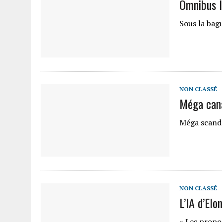
Omnibus I
Sous la bag
NON CLASSÉ
Méga can
Méga scand
NON CLASSÉ
L’IA d’El
« Les propos