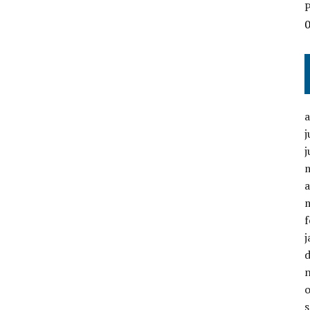
P
j
j
a
f
j