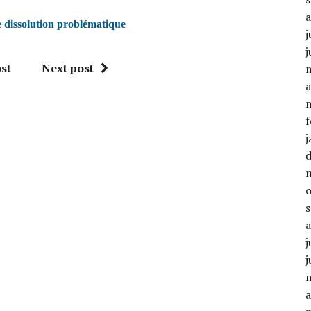
e dissolution problématique
j
j
st
Next post
a
f
j
j
j
a