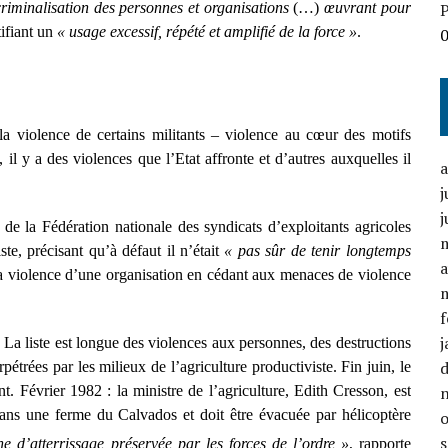
 criminalisation des personnes et organisations
(…)
œuvrant pour
P
tifiant un
« usage excessif, répété et amplifié de la force »
.
la violence de certains militants – violence au cœur des motifs
l y a des violences que l’Etat affronte et d’autres auxquelles il
j
j
t de la Fédération nationale des syndicats d’exploitants agricoles
te, précisant qu’à défaut il n’était
« pas sûr de tenir longtemps
a
e la violence d’une organisation en cédant aux menaces de violence
f
j
 La liste est longue des violences aux personnes, des destructions
étrées par les milieux de l’agriculture productiviste. Fin juin, le
. Février 1982 : la ministre de l’agriculture, Edith Cresson, est
ans une ferme du Calvados et doit être évacuée par hélicoptère
e d’atterrissage préservée par les forces de l’ordre »
, rapporte