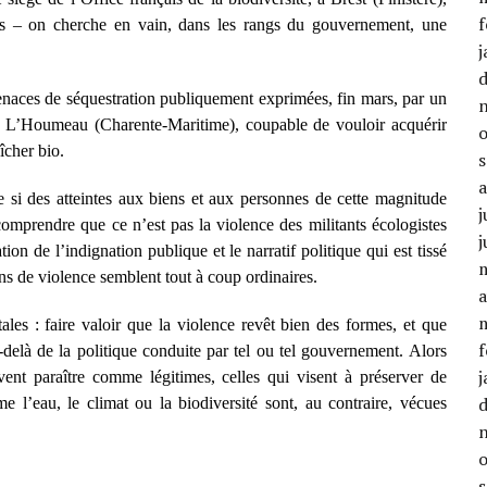
f
rs – on cherche en vain, dans les rangs du gouvernement, une
j
naces de séquestration publiquement exprimées, fin mars, par un
de L’Houmeau (Charente-Maritime), coupable de vouloir acquérir
îcher bio.
ue si des atteintes aux biens et aux personnes de cette magnitude
j
mprendre que ce n’est pas la violence des militants écologistes
j
tion de l’indignation publique et le narratif politique qui est tissé
ns de violence semblent tout à coup ordinaires.
a
ales : faire valoir que la violence revêt bien des formes, et que
f
u-delà de la politique conduite par tel ou tel gouvernement. Alors
j
vent paraître comme légitimes, celles qui visent à préserver de
l’eau, le climat ou la biodiversité sont, au contraire, vécues