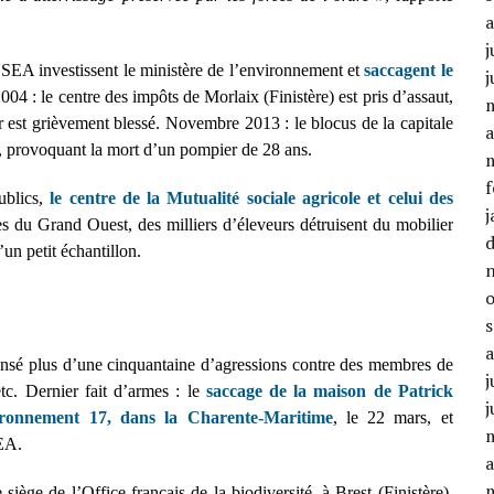
j
NSEA investissent le ministère de l’environnement et
saccagent le
j
04 : le centre des impôts de Morlaix (Finistère) est pris d’assaut,
ier est grièvement blessé. Novembre 2013 : le blocus de la capitale
a
es, provoquant la mort d’un pompier de 28 ans.
f
ublics,
le centre de la Mutualité sociale agricole et celui des
j
lles du Grand Ouest, des milliers d’éleveurs détruisent du mobilier
un petit échantillon.
nsé plus d’une cinquantaine d’agressions contre des membres de
j
etc. Dernier fait d’armes : le
saccage de la maison de Patrick
j
vironnement 17, dans la Charente-Maritime
, le 22 mars, et
SEA.
a
iège de l’Office français de la biodiversité, à Brest (Finistère),