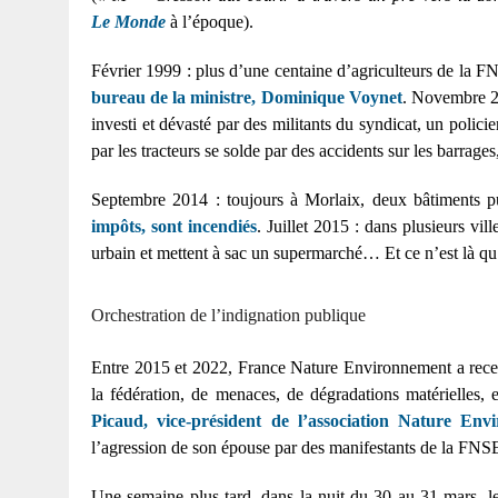
Le Monde
à l’époque).
Février 1999 : plus d’une centaine d’agriculteurs de la F
bureau de la ministre, Dominique Voynet
. Novembre 20
investi et dévasté par des militants du syndicat, un polic
par les tracteurs se solde par des accidents sur les barrag
Septembre 2014 : toujours à Morlaix, deux bâtiments p
impôts, sont incendiés
. Juillet 2015 : dans plusieurs vi
urbain et mettent à sac un supermarché… Et ce n’est là qu’
Orchestration de l’indignation publique
Entre 2015 et 2022, France Nature Environnement a rece
la fédération, de menaces, de dégradations matérielles, 
Picaud, vice-président de l’association Nature En
l’agression de son épouse par des manifestants de la FN
Une semaine plus tard, dans la nuit du 30 au 31 mars, le s