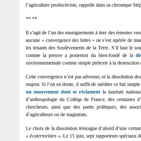
l’agriculture productiviste, rappelle dans sa chronique St
** **
I
l s’agit de l’un des enseignements à tirer des émeutes ve
aucune « convergence des luttes » ne s’est opérée de maniè
les tenants des Soulèvements de la Terre. S’il faut le sou
comme la preuve a posteriori du bien-fondé de la
di
environnementale comme simple prétexte à la destruction d
Cette convergence n’est pas advenue, et la dissolution d
majeur. Si l’on en doute, il suffit de méditer ce fait simpl
un mouvement dont se réclament
la lauréate national
d’anthropologie du Collège de France, des centaines d’ar
chercheurs, ainsi que des partis politiques, des associ
d’agriculteurs ou de magistrats.
Le choix de la dissolution témoigne d’abord d’une certai
« écoterroristes »
. Le 15 juin, sept rapporteurs spéciaux 