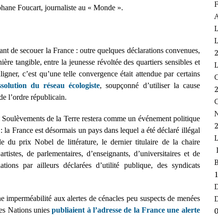
F
éphane Foucart, journaliste au « Monde ».
A
L
L
nant de secouer la France : outre quelques déclarations convenues,
re tangible, entre la jeunesse révoltée des quartiers sensibles et
ligner, c’est qu’une telle convergence était attendue par certains
ssolution du réseau écologiste
, soupçonné d’utiliser la cause
e l’ordre républicain.
C
es Soulèvements de la Terre restera comme un événement politique
e : la France est désormais un pays dans lequel a été déclaré illégal
e du prix Nobel de littérature, le dernier titulaire de la chaire
L
tistes, de parlementaires, d’enseignants, d’universitaires et de
B
ations par ailleurs déclarées d’utilité publique, des syndicats
D
ne imperméabilité aux alertes de cénacles peu suspects de menées
des Nations unies
publiaient à l’adresse de la France une alerte