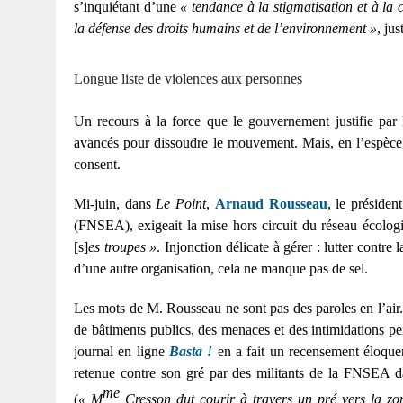
s’inquiétant d’une
« tendance à la stigmatisation et à la
la défense des droits humains et de l’environnement »
, jus
Longue liste de violences aux personnes
Un recours à la force que le gouvernement justifie par 
avancés pour dissoudre le mouvement. Mais, en l’espèce, i
consent.
Mi-juin, dans
Le Point
,
Arnaud Rousseau
, le présiden
(FNSEA), exigeait la mise hors circuit du réseau écologis
[s]
es troupes »
. Injonction délicate à gérer : lutter contr
d’une autre organisation, cela ne manque pas de sel.
Les mots de M. Rousseau ne sont pas des paroles en l’air.
de bâtiments publics, des menaces et des intimidations perp
journal en ligne
Basta !
en a fait un recensement éloquent
retenue contre son gré par des militants de la FNSEA d
me
(
« M
Cresson dut courir à travers un pré vers la zon