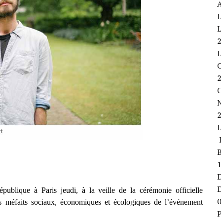
A
L
L
C
L
B
D
publique à Paris jeudi, à la veille de la cérémonie officielle
es méfaits sociaux, économiques et écologiques de l’événement
P