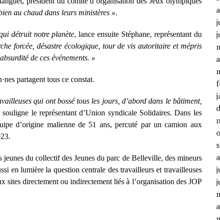
tanguet, président du comité d’organisation des Jeux olympiques
 bien au chaud dans leurs ministères »
.
j
j
ui détruit notre planète
, lance ensuite Stéphane, représentant du
che forcée, désastre écologique, tour de vis autoritaire et mépris
’absurdité de ces événements. »
a
n·nes partagent tous ce constat.
f
j
availleuses qui ont bossé tous les jours, d’abord dans le bâtiment,
, souligne le représentant d’Union syndicale Solidaires. Dans les
quipe d’origine malienne de 51 ans, percuté par un camion aux
2023.
s jeunes du collectif des Jeunes du parc de Belleville, des mineurs
j
ssi en lumière la question centrale des travailleurs et travailleuses
j
ux sites directement ou indirectement liés à l’organisation des JOP
a