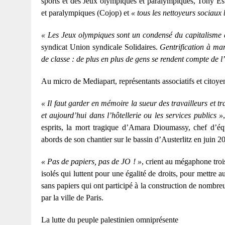
sports et des Jeux olympiques et paralympiques, Tony Es
et paralympiques (Cojop) et
« tous les nettoyeurs sociaux
« Les Jeux olympiques sont un condensé du capitalisme q
syndicat Union syndicale Solidaires.
Gentrification à mar
de classe : de plus en plus de gens se rendent compte de l
Au micro de Mediapart, représentants associatifs et citoye
« Il faut garder en mémoire la sueur des travailleurs et tr
et aujourd’hui dans l’hôtellerie ou les services publics »
esprits, la mort tragique d’Amara Dioumassy, chef d’é
abords de son chantier sur le bassin d’Austerlitz en juin 
« Pas de papiers, pas de JO ! »
, crient au mégaphone troi
isolés qui luttent pour une égalité de droits, pour mettre au
sans papiers qui ont participé à la construction de nombre
par la ville de Paris.
La lutte du peuple palestinien omniprésente