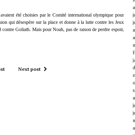
j
 avaient été choisies par le Comité international olympique pour
j
ion qui désespère sur la place et donne à la lutte contre les Jeux
contre Goliath. Mais pour Noah, pas de raison de perdre espoir,
a
f
j
st
Next post
j
j
a