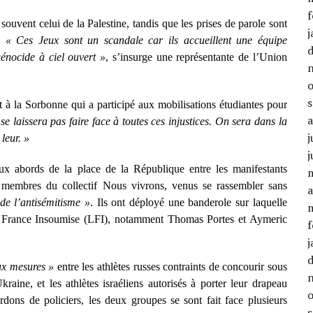
f
souvent celui de la Palestine, tandis que les prises de parole sont
j
n.
« Ces Jeux sont un scandale car ils accueillent une équipe
énocide à ciel ouvert »
, s’insurge une représentante de l’Union
 à la Sorbonne qui a participé aux mobilisations étudiantes pour
se laissera pas faire face à toutes ces injustices. On sera dans la
j
leur. »
j
 aux abords de la place de la République entre les manifestants
es membres du collectif Nous vivrons, venus se rassembler sans
a
de l’antisémitisme »
. Ils ont déployé une banderole sur laquelle
 La France Insoumise (LFI), notamment Thomas Portes et Aymeric
f
j
ux mesures »
entre les athlètes russes contraints de concourir sous
aine, et les athlètes israéliens autorisés à porter leur drapeau
ons de policiers, les deux groupes se sont fait face plusieurs