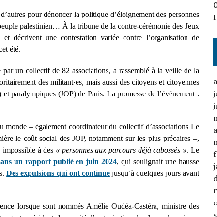
s, d’autres pour dénoncer la politique d’éloignement des personnes
u peuple palestinien… À la tribune de la contre-cérémonie des Jeux
 et décrivent une contestation variée contre l’organisation de
cet été.
par un collectif de 82 associations, a rassemblé à la veille de la
oritairement des militant·es, mais aussi des citoyens et citoyennes
j
 et paralympiques (JOP) de Paris. La promesse de l’événement :
j
du monde – également coordinateur du collectif d’associations Le
a
umière le coût social des JOP, notamment sur les plus précaires –,
ie impossible à des
« personnes aux parcours déjà cabossés »
. Le
f
ans un rapport publié en juin 2024
, qui soulignait une hausse
j
ls.
Des expulsions qui ont continué
jusqu’à quelques jours avant
dience lorsque sont nommés Amélie Oudéa-Castéra, ministre des