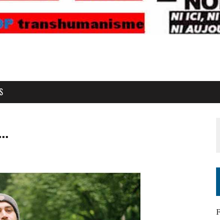
S
 …
F