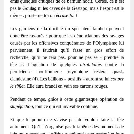
émis quelques critiques de ce barnum nocif. Certes, ce n’est
pas le Goulag ni les caves de la Gestapo, mais l’esprit est le
même : prosterne-toi ou
écrase-toi !
Les gardiens de la docilité du spectateur lambda peuvent
donc être rassurés : pour que les dénonciations des ravages
causés par les offensives conquérantes de l’Olympisme lui
parviennent, il faudrait qu’il fasse un gros effort de
recherche, qu’il ne fera pas, pour ne pas se « prendre la
tête ». L’agitation de quelques
atrabilaires
contre la
pernicieuse bouffonnerie olympique restera quasi-
clandestine (4). Les bâillons « positifs » auront su lui
couper
le sifflet.
Elle aura brandi en vain ses cartons rouges.
Pendant ce temps, grâce à cette gigantesque opération de
stupéfaction
, tout ce qui est invivable continue.
Et que le populo ne s’avise pas de vouloir faire la fête
autrement. Qu’il n’organise pas lui-même des moments de
joie qui pourraient « offrir un enthousiasme partagé et hors