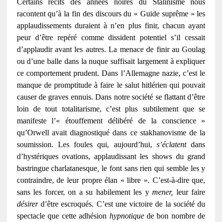
Certains récits des années noires du Stalinisme nous
racontent qu’à la fin des discours du « Guide suprême » les
applaudissements duraient à n’en plus finir, chacun ayant
peur d’être repéré comme dissident potentiel s’il cessait
d’applaudir avant les autres. La menace de finir au Goulag
ou d’une balle dans la nuque suffisait largement à expliquer
ce comportement prudent. Dans l’Allemagne nazie, c’est le
manque de promptitude à faire le salut hitlérien qui pouvait
causer de graves ennuis. Dans notre société se flattant d’être
loin de tout totalitarisme, c’est plus subtilement que se
manifeste l’« étouffement délibéré de la conscience »
qu’Orwell avait diagnostiqué dans ce stakhanovisme de la
soumission. Les foules qui, aujourd’hui,
s’éclatent
dans
d’hystériques ovations, applaudissant les shows du grand
bastringue charlatanesque
,
le font sans rien qui semble les y
contraindre, de leur propre élan « libre ». C’est-à-dire que,
sans les forcer, on a su habilement les y
mener,
leur faire
désirer
d’être escroqués. C’est une victoire de la société du
spectacle que cette adhésion
hypnotique
de bon nombre de