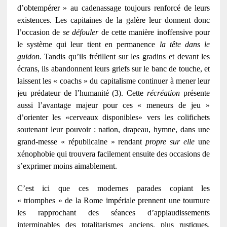
d’obtempérer » au cadenassage toujours renforcé de leurs
existences. Les capitaines de la galère leur donnent donc
l’occasion de
se défouler
de cette manière inoffensive pour
le système qui leur tient en permanence
la tête dans le
guidon.
Tandis qu’ils frétillent sur les gradins et devant les
écrans, ils abandonnent leurs griefs sur le banc de touche, et
laissent les « coachs » du capitalisme continuer à mener leur
jeu prédateur de l’humanité (3). Cette
récréation
présente
aussi l’avantage majeur pour ces « meneurs de jeu »
d’orienter les «cerveaux disponibles» vers les colifichets
soutenant leur pouvoir : nation, drapeau, hymne, dans une
grand-messe « républicaine » rendant
propre sur elle
une
xénophobie qui trouvera facilement ensuite des occasions de
s’exprimer moins aimablement.
C’est ici que ces modernes parades copiant les
« triomphes » de la Rome impériale prennent une tournure
les rapprochant des séances d’applaudissements
interminables des totalitarismes anciens, plus rustiques.