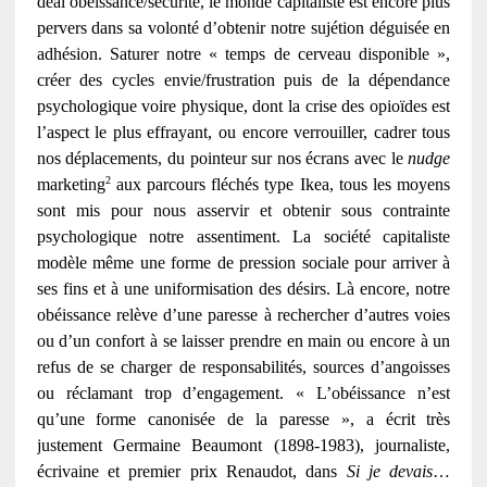
deal obéissance/sécurité, le monde capitaliste est encore plus
pervers dans sa volonté d’obtenir notre sujétion déguisée en
adhésion. Saturer notre « temps de cerveau disponible »,
créer des cycles envie/frustration puis de la dépendance
psychologique voire physique, dont la crise des opioïdes est
l’aspect le plus effrayant, ou encore verrouiller, cadrer tous
nos déplacements, du pointeur sur nos écrans avec le
nudge
2
marketing
aux parcours fléchés type Ikea, tous les moyens
sont mis pour nous asservir et obtenir sous contrainte
psychologique notre assentiment. La société capitaliste
modèle même une forme de pression sociale pour arriver à
ses fins et à une uniformisation des désirs. Là encore, notre
obéissance relève d’une paresse à rechercher d’autres voies
ou d’un confort à se laisser prendre en main ou encore à un
refus de se charger de responsabilités, sources d’angoisses
ou réclamant trop d’engagement. « L’obéissance n’est
qu’une forme canonisée de la paresse », a écrit très
justement Germaine Beaumont (1898-1983), journaliste,
écrivaine et premier prix Renaudot, dans
Si je devais
…