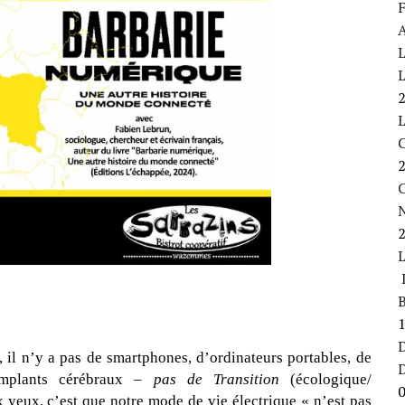
F
A
L
L
C
L
B
D
), il n’y a pas de smartphones, d’ordinateurs portables, de
’implants cérébraux –
pas de Transition
(écologique/
 yeux, c’est que notre mode de vie électrique « n’est pas