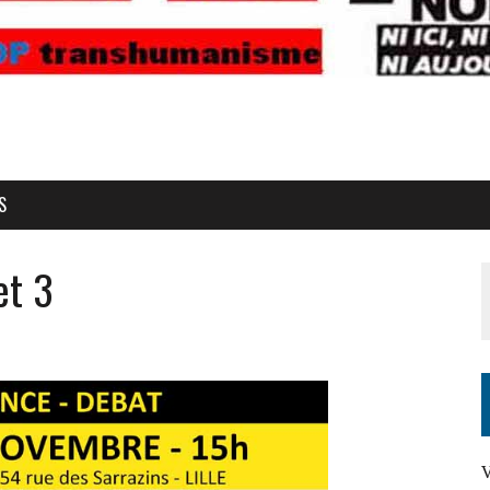
S
et 3