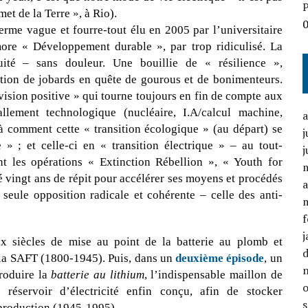
P
t de la Terre », à Rio).
terme vague et fourre-tout élu en 2005 par l’universitaire
ore « Développement durable », par trop ridiculisé. La
uité – sans douleur. Une bouillie de « résilience »,
nation de jobards en quête de gourous et de bonimenteurs.
 vision positive » qui tourne toujours en fin de compte aux
ement technologique (nucléaire, I.A/calcul machine,
ilà comment cette « transition écologique » (au départ) se
j
 » ; et celle-ci en « transition électrique » – au tout-
j
nt les opérations « Extinction Rébellion », « Youth for
é vingt ans de répit pour accélérer ses moyens et procédés
a
 seule opposition radicale et cohérente – celle des anti-
f
j
 siècles de mise au point de la batterie au plomb et
 la SAFT (1800-1945). Puis, dans un
deuxième épisode
, un
roduire la
batterie au lithium
, l’indispensable maillon de
e réservoir d’électricité enfin conçu, afin de stocker
e production (1945-1995).