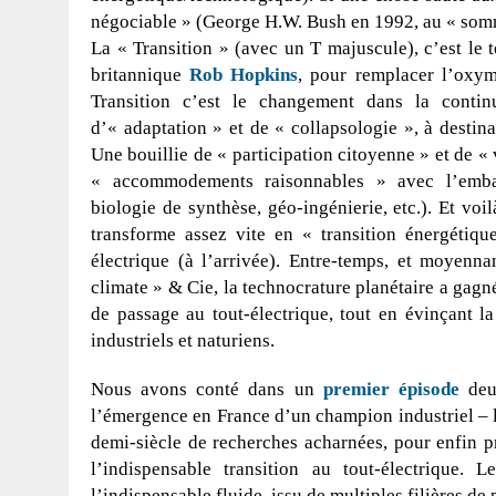
négociable » (George H.W. Bush en 1992, au « somme
La « Transition » (avec un T majuscule), c’est le 
britannique
Rob Hopkins
, pour remplacer l’oxym
Transition c’est le changement dans la contin
d’« adaptation » et de « collapsologie », à desti
Une bouillie de « participation citoyenne » et de «
« accommodements raisonnables » avec l’emball
biologie de synthèse, géo-ingénierie, etc.). Et vo
transforme assez vite en « transition énergétique
électrique (à l’arrivée). Entre-temps, et moyenna
climate » & Cie, la technocrature planétaire a gagn
de passage au tout-électrique, tout en évinçant la
industriels et naturiens.
Nous avons conté dans un
premier épisode
deux
l’émergence en France d’un champion industriel –
demi-siècle de recherches acharnées, pour enfin p
l’indispensable transition au tout-électrique. L
l’indispensable fluide, issu de multiples filières d