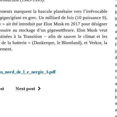
nements marquent la bascule planétaire vers l’irrévocable
j
gigas
/géant en grec. Un milliard de fois (10 puissance 9).
j
ry » ait été introduit par Elon Musk en 2017 pour désigner
cessaire au stockage d’un
gigawattheure
. Elon Musk veut
a
inées à la Transition – afin de sauver le climat et les
de la batterie » (Dunkerque, le Blootland), et Verkor, la
f
lement.
j
au_nord_de_l_e_nergie_3.pdf
st
Next post
j
j
a