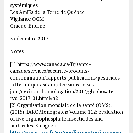
systémiques
Les AmiEs de la Terre de Québec
Vigilance OGM
Craque-Bitume
3 décembre 2017
Notes
[1] https://www.canada.ca/fr/sante-
canada/services/securite-produits-
consommation/rapports-publications/pesticides-
lutte-antiparasitaire/decisions-mises-
jour/decision-homologation/2017/glyphosate-
rvd-2017-01.html#a2
[2] Organisation mondiale de la santé (OMS).
(2015). IARC Monographs Volume 112: evaluation
of five organophosphate insecticides and
herbicides. En ligne :
http://www.iarc.fr/en/media-centre/iarcnews
,