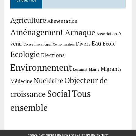
Agriculture
Alimentation
Aménagement
Arnaque
A
Association
Eau
Divers
Ecole
venir
Conseil municipal
Consommation
Ecologie
Elections
Environnement
Migrants
Mairie
Logement
Objecteur de
Nucléaire
Médecine
Social
Tous
croissance
ensemble
COPYRIGHT 2026 | MH NEWSDESK LITE BY
MH THEMES