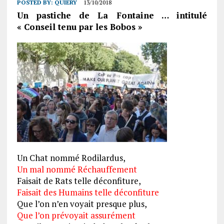
POSTED BY:
QUIERY
13/10/2018
Un pastiche de La Fontaine … intitulé
« Conseil tenu par les Bobos »
Un Chat nommé Rodilardus,
Un mal nommé Réchauffement
Faisait de Rats telle déconfiture,
Faisait des Humains telle déconfiture
Que l’on n’en voyait presque plus,
Que l’on prévoyait assurément