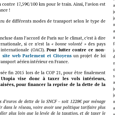
ontre 17,59€/100 km pour le train. Ainsi, l’avion est
ance !
j
j
ru de différents modes de transport selon le type de
a
ncluse dans l’accord de Paris sur le climat, c’est à dire
f
rnationale, si ce n’est la
« bonne volonté »
des pays
 internationale (OACI).
Pour lutter contre ce non-
j
 site web Parlement et Citoyens
un projet de loi
ransport aérien intérieur en France.
sée fin 2015 lors de la COP 21, pour être finalement
topia vise donc à taxer les vols intérieurs,
isées, pour financer la reprise de la dette de la
j
j
rds d’euros de dette de la SNCF – soit 1228€ par ménage
ir dans le réseau, voire avoir une politique tarifaire plus
a
ller plus loin que la levée de la taxation, et de taxer le