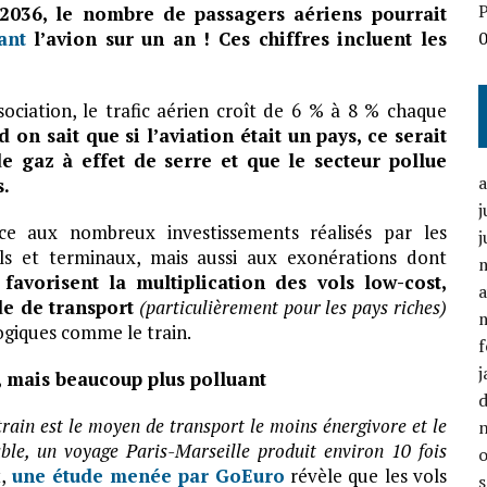
P
2036, le nombre de passagers aériens pourrait
ant
l’avion sur un an ! Ces chiffres incluent les
sociation, le trafic aérien croît de 6 % à 8 % chaque
on sait que si l’aviation était un pays, ce serait
e gaz à effet de serre et que le secteur pollue
s.
j
ce aux nombreux investissements réalisés par les
j
s et terminaux, mais aussi aux exonérations dont
 favorisent la multiplication des vols low-cost,
a
e de transport
(particulièrement pour les pays riches)
ogiques comme le train.
f
j
, mais beaucoup plus polluant
train est le moyen de transport le moins énergivore et le
le, un voyage Paris-Marseille produit environ 10 fois
t,
une étude menée par GoEuro
révèle que les vols