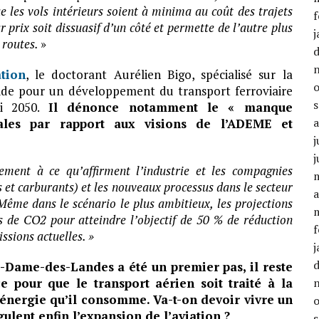
e les vols intérieurs soient à minima au coût des trajets
f
r prix soit dissuasif d’un côté et permette de l’autre plus
j
s routes.
»
tion
, le doctorant Aurélien Bigo, spécialisé sur la
laide pour un développement du transport ferroviaire
ci 2050.
Il dénonce notamment le « manque
ales par rapport aux visions de l’ADEME et
j
j
ement à ce qu’affirment l’industrie et les compagnies
 et carburants) et les nouveaux processus dans le secteur
a
 Même dans le scénario le plus ambitieux, les projections
s de CO2 pour atteindre l’objectif de 50 % de réduction
f
ssions actuelles. »
j
e-Dame-des-Landes a été un premier pas, il reste
pour que le transport aérien soit traité à la
l’énergie qu’il consomme. Va-t-on devoir vivre un
ulent enfin l’expansion de l’aviation ?