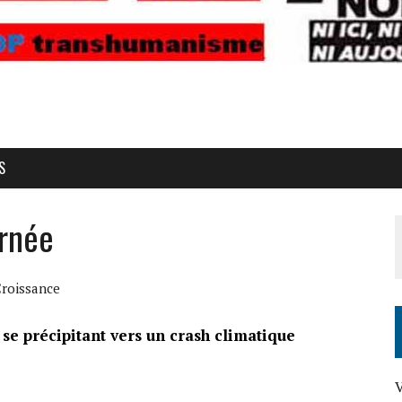
S
urnée
Croissance
é se précipitant vers un crash climatique