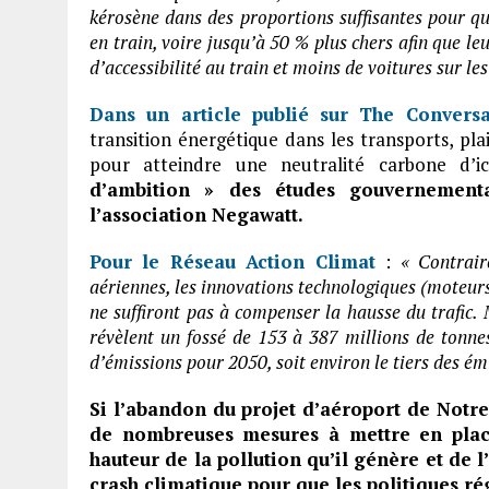
kérosène dans des proportions suffisantes pour qu
en train, voire jusqu’à 50 % plus chers afin que leu
d’accessibilité au train et moins de voitures sur le
Dans un article publié sur The Conversa
transition énergétique dans les transports, p
pour atteindre une neutralité carbone d’i
d’ambition » des études gouvernement
l’association Negawatt.
Pour le Réseau Action Climat
:
« Contrair
aériennes, les innovations technologiques (moteurs
ne suffiront pas à compenser la hausse du trafic.
révèlent un fossé de 153 à 387 millions de tonne
d’émissions pour 2050, soit environ le tiers des émi
Si l’abandon du projet d’aéroport de Notr
de nombreuses mesures à mettre en place 
hauteur de la pollution qu’il génère et de 
crash climatique pour que les politiques rég