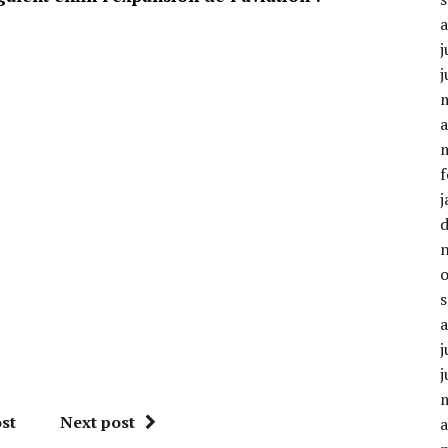
j
j
a
f
j
j
j
st
Next post
a