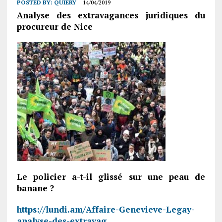
POSTED BY:
QUIERY
14/04/2019
Analyse des extravagances juridiques du
procureur de Nice
Le policier a-t-il glissé sur une peau de
banane ?
https://lundi.am/Affaire-Genevieve-Legay-
analyse-des-extravag