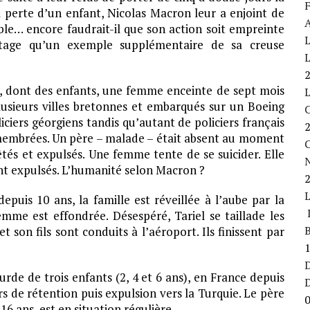
F
 perte d’un enfant, Nicolas Macron leur a enjoint de
A
ble… encore faudrait-il que son action soit empreinte
L
tage qu’un exemple supplémentaire de sa creuse
L
s, dont des enfants, une femme enceinte de sept mois
usieurs villes bretonnes et embarqués sur un Boeing
ciers géorgiens tandis qu’autant de policiers français
émembrées. Un père – malade – était absent au moment
C
êtés et expulsés. Une femme tente de se suicider. Elle
ont expulsés. L’humanité selon Macron ?
depuis 10 ans, la famille est réveillée à l’aube par la
L
 femme est effondrée. Désespéré, Tariel se taillade les
B
t son fils sont conduits à l’aéroport. Ils finissent par
D
de de trois enfants (2, 4 et 6 ans), en France depuis
s de rétention puis expulsion vers la Turquie. Le père
16 ans, est en situation régulière.