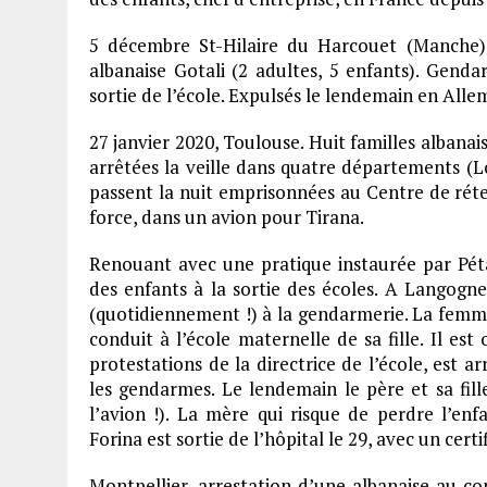
5 décembre St-Hilaire du Harcouet (Manche) :
albanaise Gotali (2 adultes, 5 enfants). Gendar
sortie de l’école. Expulsés le lendemain en All
27 janvier 2020, Toulouse. Huit familles albanai
arrêtées la veille dans quatre départements (
passent la nuit emprisonnées au Centre de réte
force, dans un avion pour Tirana.
Renouant avec une pratique instaurée par Pétai
des enfants à la sortie des écoles. A Langogne,
(quotidiennement !) à la gendarmerie. La femme,
conduit à l’école maternelle de sa fille. Il est
protestations de la directrice de l’école, est a
les gendarmes. Le lendemain le père et sa fill
l’avion !). La mère qui risque de perdre l’enfa
Forina est sortie de l’hôpital le 29, avec un cert
Montpellier, arrestation d’une albanaise au com