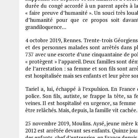
durée du congé accordé à un parent après à la
« faire preuve d’humanité ». Un souci très loua
d’humanité pour que ce propos soit davan
grandiloquence…
4 octobre 2019, Rennes. Trente-trois Géorgien
et des personnes malades sont arrêtés dans pl
737 avec une escorte d’une cinquantaine de poli
« protègent » l’appareil. Deux familles sont d
de l’arrestation : sa femme et son fils sont arr
est hospitalisée mais ses enfants et leur père s
Tariel a, lui, échappé à l’expulsion. En France 
police. Son fils, autiste, se frappe la tête, sa
veines. Il est hospitalisé en urgence, sa femme e
être relâchés. Mais, depuis, la famille vit cachée.
25 novembre 2019, Moulins. Aysé, jeune mère kur
2012 est arrêtée devant ses enfants. Quinze jour
des enfants, chef d’entreprise, en France depuis 