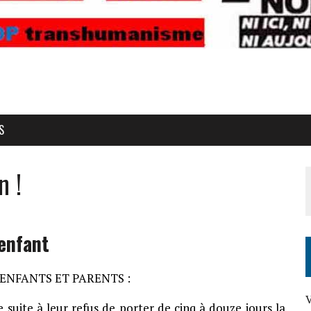
S
n !
 enfant
ENFANTS ET PARENTS :
 suite à leur refus de porter de cinq à douze jours la