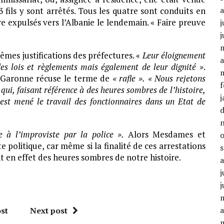
 fils y sont arrêtés. Tous les quatre sont conduits en
 expulsés vers l’Albanie le lendemain. « Faire preuve
j
j
êmes justifications des préfectures. «
Leur éloignement
a
des lois et règlements mais également de leur dignité »
.
-Garonne récuse le terme de
« rafle ».
« Nous rejetons
f
i, faisant référence à des heures sombres de l’histoire,
j
est mené le travail des fonctionnaires dans un Etat de
 à l’improviste par la police ».
Alors Mesdames et
 politique, car même si la finalité de ces arrestations
 en effet des heures sombres de notre histoire.
j
j
a
st
Next post