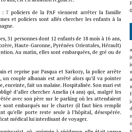
P
 7 policiers de la PAF viennent arrêter la famille
mes et policiers sont allés chercher les enfants à la
emagne.
ses, 31 personnes dont 12 enfants de 18 mois à 16 ans,
Lozère, Haute-Garonne, Pyrénées Orientales, Hérault)
ntion. Au matin, elles sont embarquées, de gré ou de
j
j
n et reprise par Pasqua et Sarkozy, la police arrête
 un couple albanais est arrêté alors qu’il va pointer
a
 enceinte, fait un malaise. Hospitalisée. Son mari est
 obligé d’aller chercher Amelia (4 ans) qui, malgré les
f
rrêtée avec son père sur le parking où les attendaient
j
e sont embarqués sur le charter (il faut bien remplir
nt qu’elle porte reste seule à l’hôpital, désespérée.
ificat médical lui interdisant de voyager.
missariat, où, assignée à résidence, elle était venue