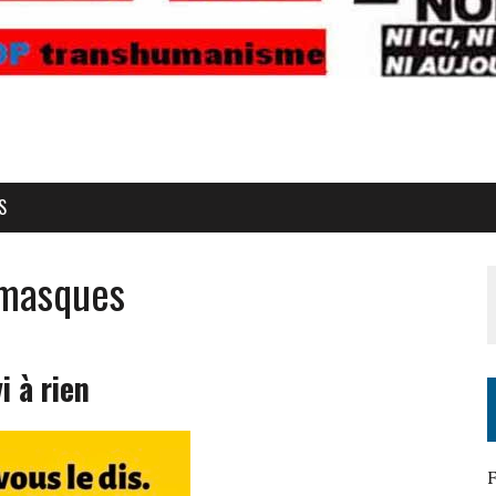
S
 masques
i à rien
F