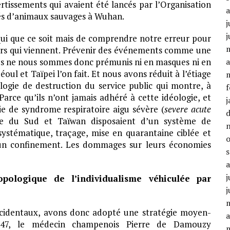
ertissements qui avaient été lancés par l’Organisation
és d’animaux sauvages à Wuhan.
j
j
ui que ce soit mais de comprendre notre erreur pour
jours qui viennent. Prévenir des événements comme une
us ne nous sommes donc prémunis ni en masques ni en
a
éoul et Taïpei l’on fait. Et nous avons réduit à l’étiage
logie de destruction du service public qui montre, à
f
 Parce qu’ils n’ont jamais adhéré à cette idéologie, et
j
mie de syndrome respiratoire aigu sévère (
severe acute
ée du Sud et Taïwan disposaient d’un système de
ystématique, traçage, mise en quarantaine ciblée et
un confinement. Les dommages sur leurs économies
j
ropologique de l’individualisme véhiculée par
j
ccidentaux, avons donc adopté une stratégie moyen-
a
347, le médecin champenois Pierre de Damouzy