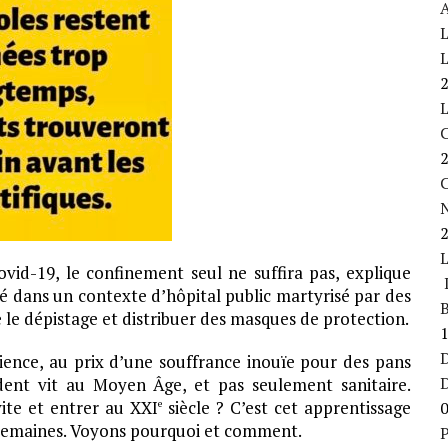
A
L
L
C
vid-19, le confinement seul ne suffira pas, explique
L
ité dans un contexte d’hôpital public martyrisé par des
B
 le dépistage et distribuer des masques de protection.
D
ience, au prix d’une souffrance inouïe pour des pans
cident vit au Moyen Âge, et pas seulement sanitaire.
ite et entrer au XXI
siècle ? C’est cet apprentissage
e
 semaines. Voyons pourquoi et comment.
P