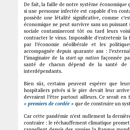
De fait, la faille de notre système économique
si une personne infectée est capable d’en conta
possède une létalité significative, comme c’
économique ne peut survivre sans un puissant ser
sociale contamineront tôt ou tard leurs vois
contracter le virus. Impossible d’entretenir la
par l’économie néolibérale et les politiq
accompagnée depuis quarante ans : l’externali
l’imaginaire de la
start-up nation
façonnée par
santé de chacun dépend de la santé d
interdépendants.
Bien sûr, certains peuvent espérer que leurs 
hospitaliers privés si le pire devait leur arri
devraient l’être partout ailleurs. Ce serait en
« premiers de cordée »
que de construire un sys
Car cette pandémie n’est nullement la dernièr
contraire : le réchauffement climatique promet
rappellent depuis des années la Banque mondi