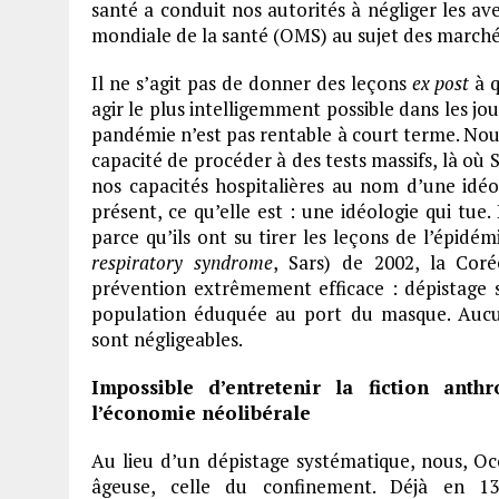
santé a conduit nos autorités à négliger les av
mondiale de la santé (OMS) au sujet des march
Il ne s’agit pas de donner des leçons
ex post
à q
agir le plus intelligemment possible dans les 
pandémie n’est pas rentable à court terme. No
capacité de procéder à des tests massifs, là où S
nos capacités hospitalières au nom d’une idéo
présent, ce qu’elle est : une idéologie qui tue.
parce qu’ils ont su tirer les leçons de l’épidé
respiratory syndrome
, Sars) de 2002, la Cor
prévention extrêmement efficace : dépistage s
population éduquée au port du masque. Auc
sont négligeables.
Impossible d’entretenir la fiction anth
l’économie néolibérale
Au lieu d’un dépistage systématique, nous, O
âgeuse, celle du confinement. Déjà en 1