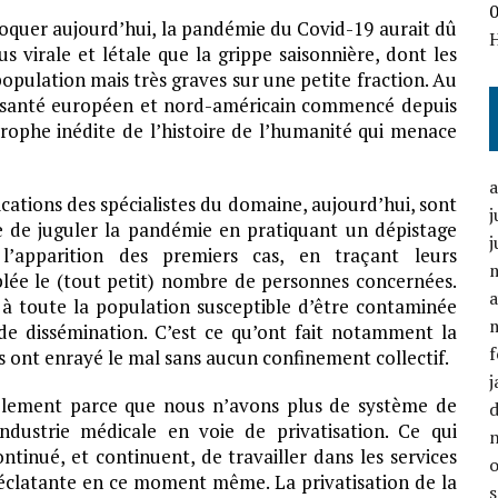
hoquer aujourd’hui, la pandémie du Covid-19 aurait dû
s virale et létale que la grippe saisonnière, dont les
population mais très graves sur une petite fraction. Au
e santé européen et nord-américain commencé depuis
trophe inédite de l’histoire de l’humanité qui menace
cations des spécialistes du domaine, aujourd’hui, sont
j
le de juguler la pandémie en pratiquant un dépistage
j
l’apparition des premiers cas, en traçant leurs
lée le (tout petit) nombre de personnes concernées.
a
à toute la population susceptible d’être contaminée
 de dissémination. C’est ce qu’ont fait notamment la
f
s ont enrayé le mal sans aucun confinement collectif.
j
mplement parce que nous n’avons plus de système de
dustrie médicale en voie de privatisation. Ce qui
tinué, et continuent, de travailler dans les services
on éclatante en ce moment même. La privatisation de la