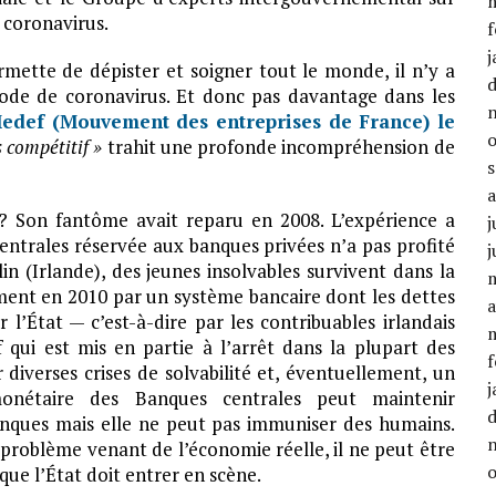
s coronavirus.
f
j
rmette de dépister et soigner tout le monde, il n’y a
iode de coronavirus. Et donc pas davantage dans les
Medef (Mouvement des entreprises de France) le
s compétitif »
trahit une profonde incompréhension de
? Son fantôme avait reparu en 2008. L’expérience a
j
trales réservée aux banques privées n’a pas profité
j
in (Irlande), des jeunes insolvables survivent dans la
ment en 2010 par un système bancaire dont les dettes
a
l’État — c’est-à-dire par les contribuables irlandais
 qui est mis en partie à l’arrêt dans la plupart des
f
 diverses crises de solvabilité et, éventuellement, un
j
onétaire des Banques centrales peut maintenir
banques mais elle ne peut pas immuniser des humains.
 problème venant de l’économie réelle, il ne peut être
 que l’État doit entrer en scène.