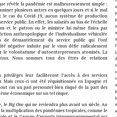
 que révèle la pandémie est malheureusement simple :
miner plusieurs autres en quelques jours et si le mal
j
est le cas du Covid-19, aucun système de production
j
vice public. En effet, les salariés au bas de l’échelle
ins et le patron ou le ministre lui-même finira par
a
 fiction anthropologique de l’individualisme véhiculée
ues de démantèlement du service public qui l’ont
f
té négative induite par le virus défie radicalement
 le volontarisme d’autoentrepreneurs atomisés. La
j
e
tous
. Nous sommes tous des êtres de relations
privilèges leur faciliteront l’accès à des services
ver. Mais ceux-ci ont été réquisitionnés en Espagne et
 tout cas un pari personnel bien risqué de la part des
j
tème économique sur un tel risque.
j
e, le
Big One
qui ne reviendra plus avant un siècle. Au
 la multiplication des pandémies tropicales, comme le
a
ale et le Groupe d’experts intergouvernemental sur