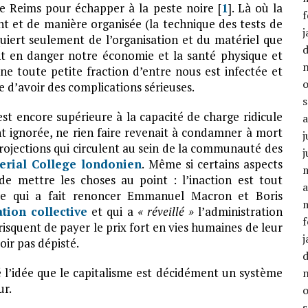
 Reims pour échapper à la peste noire [
1
]. Là où la
f
t et de manière organisée (la technique des tests de
j
uiert seulement de l’organisation et du matériel que
t en danger notre économie et la santé physique et
ne toute petite fraction d’entre nous est infectée et
e d’avoir des complications sérieuses.
n est encore supérieure à la capacité de charge ridicule
nt ignorée, ne rien faire revenait à condamner à mort
j
projections qui circulent au sein de la communauté des
j
perial College londonien
. Même si certains aspects
 de mettre les choses au point : l’inaction est tout
a
tive qui a fait renoncer Emmanuel Macron et Boris
ation collective
et qui a
« réveillé »
l’administration
f
squent de payer le prix fort en vies humaines de leur
j
oir pas dépisté.
é l’idée que le capitalisme est décidément un système
ur.