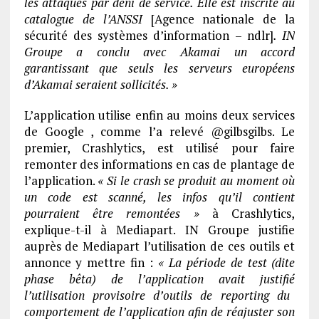
les attaques par de
ni de service. Elle est inscrite au
catalogue de l’ANSSI
[Agence nationale de la
sécurité des systèmes d’information – ndlr]
. IN
Groupe a conclu avec Akamai un accord
garantissant que seuls les serveurs europe
ens
d’Akamai seraient sollicite
s. »
L’application utilise enfin au moins deux services
de Google , comme l’a relevé @gilbsgilbs. Le
premier, Crashlytics, est utilisé pour faire
remonter des informations en cas de plantage de
l’application.
« Si le crash se produit au moment où
un code est scanné, les infos qu’il contient
pourraient être remontées »
à Crashlytics,
explique-t-il à Mediapart. IN Groupe justifie
auprès de Mediapart l’utilisation de ces outils et
annonce y mettre fin :
« La pe
riode de test (dite
phase bêta) de l’application avait justifie
l’utilisation provisoire d’outils de reporting du
comportement de l’application afin de re
ajuster son