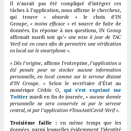
Il n’aurait pas été compliqué d’intégrer ces
tâches à l’application, nous affirme le chercheur,
qui trouve
« absurde »
le choix d’IN
Groupe,
« moins efficace »
et source de fuite de
données. En réponse à nos questions, IN Group
affirmait mardi soir qu’
« une mise a
jour de TAC
Verif est en cours afin de permettre une ve
rification
en local sur le smartphone »
.
« De
s l’origine
, affirme l’entreprise,
l’application a
e
te
pense
e pour ne stocker aucune information
personnelle, en local comme sur le serveur distant
d’IN Groupe. »
Selon le secrétaire d’État au
numérique Cédric O,
qui s’est exprimé sur
Twitter
mardi en fin de journée,
« aucune donnée
personnelle ne sera conservée ni par le serveur
central, ni par l’application #TousAntiCovid-Verif »
.
Troisième faille :
en même temps que les
données, parmi lesquelles évidemment l’identité