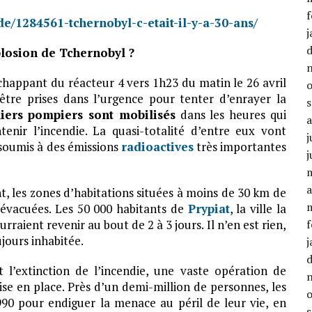
f
e/1284561-tchernobyl-c-etait-il-y-a-30-ans/
j
plosion de Tchernobyl ?
chappant du réacteur 4 vers 1h23 du matin le 26 avril
tre prises dans l’urgence pour tenter d’enrayer la
iers pompiers sont mobilisés
dans les heures qui
tenir l’incendie. La quasi-totalité d’entre eux vont
j
 soumis à des émissions
radioactives
très importantes
j
a
nt, les zones d’habitations situées à moins de 30 km de
évacuées. Les 50 000 habitants de
Prypiat
, la ville la
urraient revenir au bout de 2 à 3 jours. Il n’en est rien,
f
ujours inhabitée.
j
 l’extinction de l’incendie, une vaste opération de
se en place. Près d’un demi-million de personnes, les
990 pour endiguer la menace au péril de leur vie, en