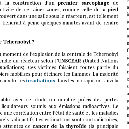
 à la construction d’un
premier sarcophage
de
ctivité de certaines zones, comme celle du
« pied
j
ouvert dans une salle sous le réacteur), est tellement
j
 tiendrait à peine quelques minutes avant de rendre
a
e Tchernobyl ?
f
u moment de l’explosion de la centrale de Tchernobyl
j
endie du réacteur selon l’
UNSCEAR
(United Nations
adiations). Ces victimes faisaient toutes partie du
ers mobilisés pour éteindre les flammes. La majorité
n aux fortes
irradiations
dans les mois qui ont suivi la
établir avec certitude un nombre précis des pertes
j
 liquidateurs soumis aux émissions radioactives. Le
j
re une corrélation entre l’état de santé et les maladies
els radioactifs. Les estimations sont contradictoires,
a
s atteintes de
cancer de la thyroïde
(la principale