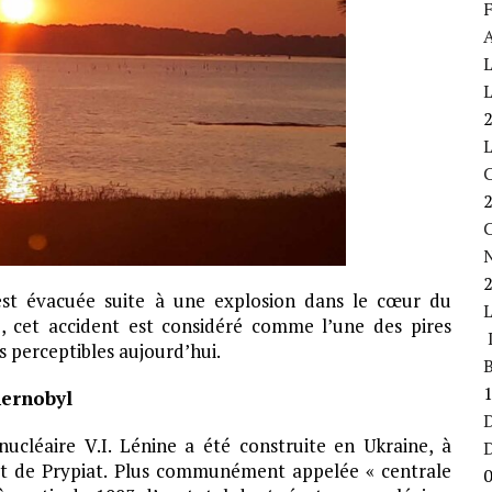
F
A
L
L
C
 est évacuée suite à une explosion dans le cœur du
e, cet accident est considéré comme l’une des pires
L
s perceptibles aujourd’hui.
B
hernobyl
D
nucléaire V.I. Lénine a été construite en Ukraine, à
 et de Prypiat. Plus communément appelée « centrale