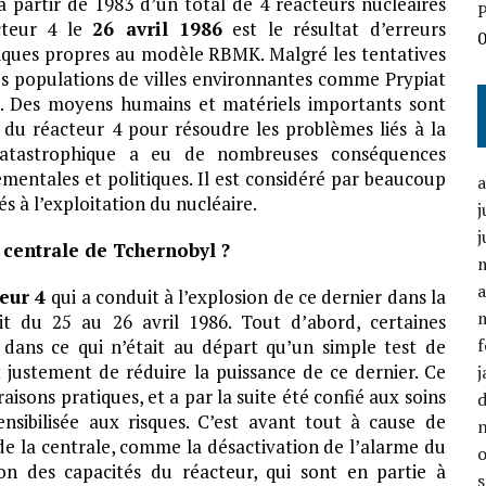
à partir de 1983 d’un total de 4 réacteurs nucléaires
P
cteur 4 le
26 avril 1986
est le résultat d’erreurs
niques propres au modèle RBMK. Malgré les tentatives
 les populations de villes environnantes comme Prypiat
e. Des moyens humains et matériels importants sont
 du réacteur 4 pour résoudre les problèmes liés à la
atastrophique a eu de nombreuses conséquences
mentales et politiques. Il est considéré par beaucoup
és à l’exploitation du nucléaire.
j
j
a centrale de Tchernobyl ?
a
teur 4
qui a conduit à l’explosion de ce dernier dans la
it du 25 au 26 avril 1986. Tout d’abord, certaines
f
dans ce qui n’était au départ qu’un simple test de
it justement de réduire la puissance de ce dernier. Ce
j
isons pratiques, et a par la suite été confié aux soins
sibilisée aux risques. C’est avant tout à cause de
de la centrale, comme la désactivation de l’alarme du
on des capacités du réacteur, qui sont en partie à