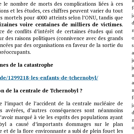
e le nombre de morts des complications liées à ces
f
ons et les études, ces chiffres peuvent varier du tout
j
rs mortels pour 4000 atteints selon l’ONU, tandis que
izaines voire centaines de milliers de victimes
.
ce de conflits d’intérêt de certaines études qui ont
ur des raisons politiques (connivence avec des grands
ancées par des organisations en faveur de la sortie du
 préoccupants.
j
mes de la catastrophe
j
nde/1299218-les-enfants-de-tchernobyl/
a
on de la centrale de Tchernobyl ?
f
ude l’impact de l’accident de la centrale nucléaire de
j
es avérées, d’autres conséquences sont néanmoins
’avoir marqué à vie les esprits des populations ayant
nobyl a causé d’importants dommages sur le plan
et de la flore environnante a subi de plein fouet les