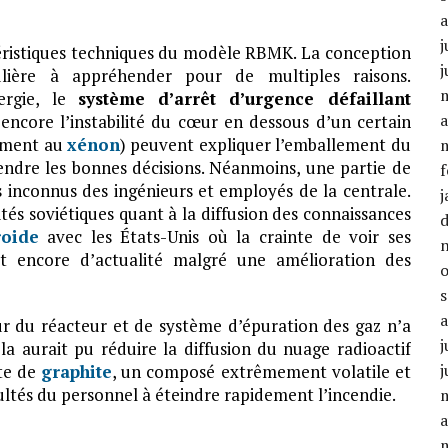
j
éristiques techniques du modèle RBMK. La conception
j
ulière à appréhender pour de multiples raisons.
ergie, le
système d’arrêt d’urgence défaillant
a
encore l’instabilité du cœur en dessous d’un certain
nement au
xénon
) peuvent expliquer l’emballement du
rendre les bonnes décisions. Néanmoins, une partie de
f
s inconnus des ingénieurs et employés de la centrale.
j
és soviétiques quant à la diffusion des connaissances
roide
avec les États-Unis où la crainte de voir ses
t encore d’actualité malgré une amélioration des
r du réacteur et de système d’épuration des gaz n’a
j
la aurait pu réduire la diffusion du nuage radioactif
j
nte de
graphite
, un composé extrêmement volatile et
cultés du personnel à éteindre rapidement l’incendie.
a