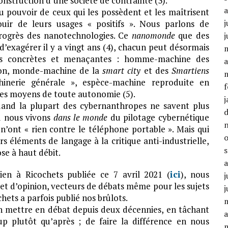
onstruction d’une société de contrainte (3).
 pouvoir de ceux qui les possèdent et les maîtrisent
j
ouir de leurs usages « positifs ». Nous parlons de
progrès des nanotechnologies. Ce
nanomonde
que des
j
’exagérer il y a vingt ans (4), chacun peut désormais
lus concrètes et menaçantes : homme-machine des
a
tion, monde-machine de la
smart city
et des
Smartiens
inerie générale », espèce-machine reproduite en
f
 des moyens de toute autonomie (5).
j
quand la plupart des cybernanthropes ne savent plus
nd nous vivons
dans le monde
du pilotage cybernétique
’ont « rien contre le téléphone portable ». Mais qui
s éléments de langage à la critique anti-industrielle,
se à haut débit.
ien à Ricochets publiée ce 7 avril 2021 (
ici
), nous
j
n et d’opinion, vecteurs de débats même pour les sujets
j
chets a parfois publié nos brûlots.
’en mettre en débat depuis deux décennies, en tâchant
a
up plutôt qu’après ; de faire la différence en nous