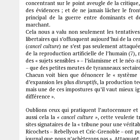
concentrant sur le point aveugle de la critiqu
des évidences ; et de ne jamais lâcher le fron
principal de la guerre entre dominants et 
marchant.
Cela nous a valu non seulement les tentatives d
libertaires qui s’offusquent aujourd’hui de la ce
(
cancel culture
) ne s’est pas seulement attaquée
de la reproduction artificielle de l’humain (7),
des « sujets sensibles » – l’islamisme et le néo-
– que des petites meutes de tyranneaux sectaire
Chacun voit bien que dénoncer le « système t
d’expansion les plus
disruptifs
, la production t
mais une de ces impostures qu’il vaut mieux igno
différence ».
Oublions ceux qui pratiquent l’autocensure et s’
aussi cela la
« cancel culture »
, cette veulerie 
sites signataires de la « tribune pour une vérita
Ricochets – Rebellyon et Cric-Grenoble – ont publ
journal que nous n’achèterons pas ». Attaquant l