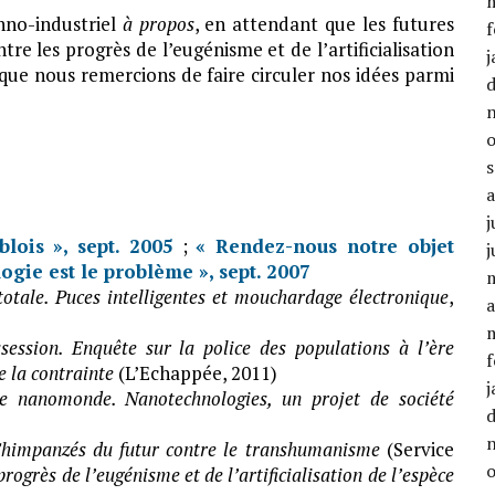
hno-industriel
à propos
, en attendant que les futures
f
ntre les progrès de l’eugénisme et de l’artificialisation
j
que nous remercions de faire circuler nos idées parmi
j
blois », sept. 2005
;
« Rendez-nous notre objet
j
ogie est le problème », sept. 2007
totale. Puces intelligentes et mouchardage électronique
,
a
session. Enquête sur la police des populations à l’ère
f
e la contrainte
(L’Echappée, 2011)
j
e nanomonde. Nanotechnologies, un projet de société
Chimpanzés du futur contre le transhumanisme
(Service
progrès de l’eugénisme et de l’artificialisation de l’espèce