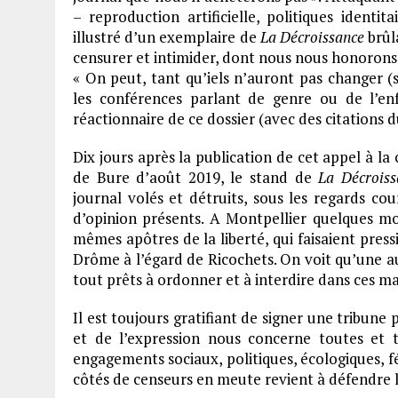
– reproduction artificielle, politiques identit
illustré d’un exemplaire de
La Décroissance
brûla
censurer et intimider, dont nous nous honorons d
« On peut, tant qu’iels n’auront pas changer (si
les conférences parlant de genre ou de l’enf
réactionnaire de ce dossier (avec des citations d
Dix jours après la publication de cet appel à la 
de Bure d’août 2019, le stand de
La Décrois
journal volés et détruits, sous les regards c
d’opinion présents. A Montpellier quelques mo
mêmes apôtres de la liberté, qui faisaient pressi
Drôme à l’égard de Ricochets. On voit qu’une au
tout prêts à ordonner et à interdire dans ces mar
Il est toujours gratifiant de signer une tribune
et de l’expression nous concerne toutes et t
engagements sociaux, politiques, écologiques, fé
côtés de censeurs en meute revient à défendre l