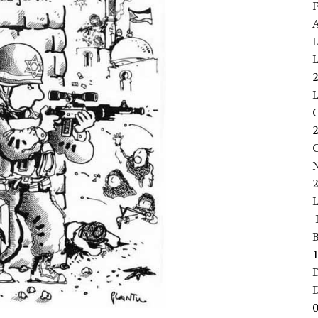
F
A
L
L
C
L
B
D