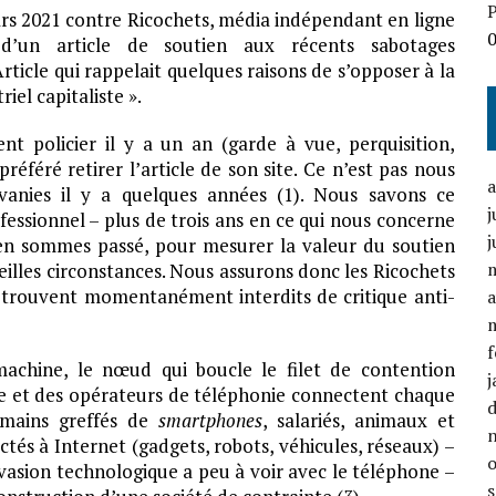
P
rs 2021 contre Ricochets, média indépendant en ligne
 d’un article de soutien aux récents sabotages
ticle qui rappelait quelques raisons de s’opposer à la
el capitaliste ».
nt policier il y a un an (garde à vue, perquisition,
référé retirer l’article de son site. Ce n’est pas nous
anies il y a quelques années (1). Nous savons ce
j
fessionnel – plus de trois ans en ce qui nous concerne
j
en sommes passé, pour mesurer la valeur du soutien
eilles circonstances. Nous assurons donc les Ricochets
se trouvent momentanément interdits de critique anti-
a
f
chine, le nœud qui boucle le filet de contention
j
ge et des opérateurs de téléphonie connectent chaque
ains greffés de
smartphones
, salariés, animaux et
tés à Internet (gadgets, robots, véhicules, réseaux) –
nvasion technologique a peu à voir avec le téléphone –