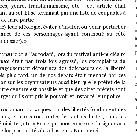
aires, genre, transhumanisme, etc – cet article était
nt au sol. Et se terminait par une liste de coupables à
j
e faire partie :
j
c) leur idéologie, éviter d’inviter, ou venir perturber
ance de ces personnages ayant contribué au côté
a
u dossier). »
f
censure et à l’autodafé, lors du festival anti-nucléaire
sance
était par trois fois agressé, les exemplaires du
j
ourageusement détournés des défenseurs de la liberté
is plus tard, un de nos débats était menacé par ces
on sur les organisateurs aussi bien que le préfet de la
tre censure est possible et que des alter-préfets sont
ges où ils ont pris le pouvoir et instauré leur police.
j
 proclamant : « La question des libertés fondamentales
j
ous, et concerne toutes les autres luttes, tous les
ministes, etc. » En ce qui nous concerne, la signer aux
a
e loup aux côtés des chasseurs. Non merci.