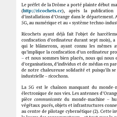
Le préfet de la Drôme a porté plainte début ma
(
http://ricochets.cc
), après la publication
d’installations d’Orange dans le département. Ar
5G, au numérique et au « système techno-industri
Ricochets ayant déjà fait l’objet de harcèleme
confiscation d’ordinateur durant sept mois), a p
qui le blâmerons, ayant connu les mêmes av
qu’implique la confiscation d’un ordinateur pro
– et nous sommes bien placés, nous qui nous 
d’organisations, d’individus et de médias en par
de notre chaleureuse solidarité et puisqu’ils 
industrielle – ricochons.
La 5G est le chaînon manquant du monde-ma
électronique de nos vies. Les antennes d’Oran
pièce
communicante
du monde-machine – hum
végétaux pucés, objets et infrastructures connec
au centre de pilotage cybernétique (2). Cette i