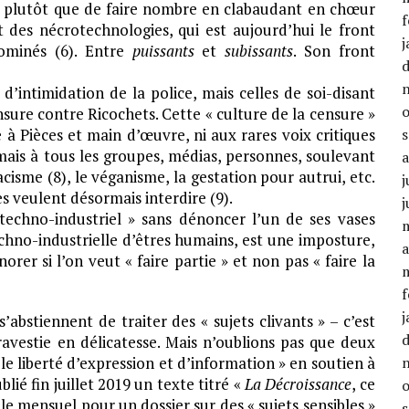
e, plutôt que de faire nombre en clabaudant en chœur
f
t des nécrotechnologies, qui est aujourd’hui le front
j
dominés (6). Entre
puissants
et
subissants
. Son front
’intimidation de la police, mais celles de soi-disant
nsure contre Ricochets. Cette « culture de la censure »
 à Pièces et main d’œuvre, ni aux rares voix critiques
 mais à tous les groupes, médias, personnes, soulevant
racisme (8), le véganisme, la gestation pour autrui, etc.
j
s veulent désormais interdire (9).
j
echno-industriel » sans dénoncer l’un de ses vases
echno-industrielle d’êtres humains, est une imposture,
a
rer si l’on veut « faire partie » et non pas « faire la
f
j
abstiennent de traiter des « sujets clivants » – c’est
travestie en délicatesse. Mais n’oublions pas que deux
ble liberté d’expression et d’information » en soutien à
ié fin juillet 2019 un texte titré «
La Décroissance
, ce
e mensuel pour un dossier sur des « sujets sensibles »