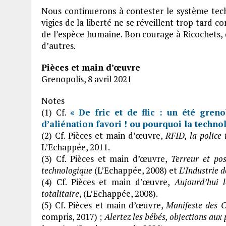
Nous continuerons à contester le système tec
vigies de la liberté ne se réveillent trop tard co
de l’espèce humaine. Bon courage à Ricochets, 
d’autres.
Pièces et main d’œuvre
Grenopolis, 8 avril 2021
Notes
(1) Cf.
« De fric et de flic : un été greno
d’aliénation favori ! ou pourquoi la technol
(2) Cf. Pièces et main d’œuvre,
RFID, la police 
L’Echappée, 2011.
(3) Cf. Pièces et main d’œuvre,
Terreur et pos
technologique
(L’Echappée, 2008) et
L’Industrie d
(4) Cf. Pièces et main d’œuvre,
Aujourd’hui l
totalitaire
, (L’Echappée, 2008).
(5) Cf. Pièces et main d’œuvre,
Manifeste des 
compris, 2017) ;
Alertez les bébés, objections aux 