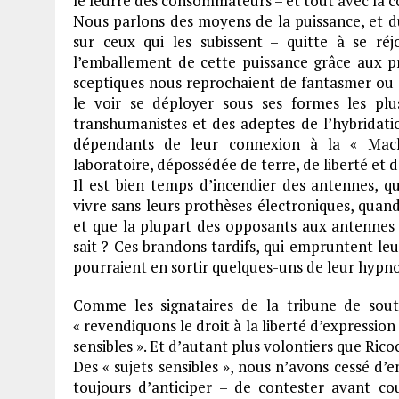
le leurre des consommateurs – et tout avec la c
Nous parlons des moyens de la puissance, et du
sur ceux qui les subissent – quitte à se réj
l’emballement de cette puissance grâce aux 
sceptiques nous reprochaient de fantasmer ou d
le voir se déployer sous ses formes les p
transhumanistes et des adeptes de l’hybrida
dépendants de leur connexion à la « Mach
laboratoire, dépossédée de terre, de liberté et
Il est bien temps d’incendier des antennes, 
vivre sans leurs prothèses électroniques, qua
et que la plupart des opposants aux antennes n
sait ? Ces brandons tardifs, qui empruntent leur
pourraient en sortir quelques-uns de leur hypno
Comme les signataires de la tribune de sout
« revendiquons le droit à la liberté d’expressio
sensibles ». Et d’autant plus volontiers que Rico
Des « sujets sensibles », nous n’avons cessé d
toujours d’anticiper – de contester avant co