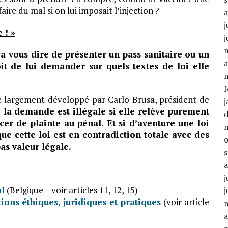
ire du mal si on lui imposait l’injection ?
j
 ! »
j
a vous dire de présenter un pass sanitaire ou un
a
oit de lui demander sur quels textes de loi elle
f
tre largement développé par Carlo Brusa, président de
j
 la demande est illégale si elle relève purement
cer de plainte au pénal. Et si d’aventure une loi
 que cette loi est en contradiction totale avec des
pas valeur légale.
j
ml
(Belgique – voir articles 11, 12, 15)
j
ions éthiques, juridiques et pratiques
(voir article
a