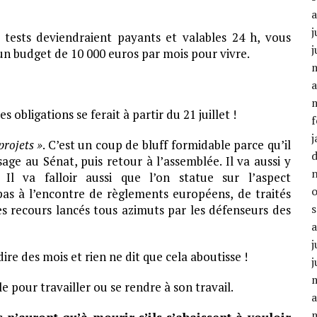
j
s tests deviendraient payants et valables 24 h, vous
j
un budget de 10 000 euros par mois pour vivre.
a
 obligations se ferait à partir du 21 juillet !
f
j
projets »
. C’est un coup de bluff formidable parce qu’il
sage au Sénat, puis retour à l’assemblée. Il va aussi y
l va falloir aussi que l’on statue sur l’aspect
 pas à l’encontre de règlements européens, de traités
s recours lancés tous azimuts par les défenseurs des
j
re des mois et rien ne dit que cela aboutisse !
j
ale pour travailler ou se rendre à son travail.
a