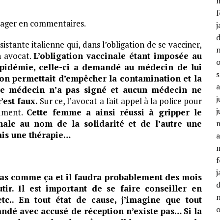
f
rtager en commentaires.
j
sistante italienne qui, dans l’obligation de se vacciner,
n avocat.
L’obligation vaccinale étant imposée au
’épidémie, celle-ci a demandé au médecin de lui
ion permettait d’empêcher la contamination et la
le médecin n’a pas signé et aucun médecin ne
j
’est faux.
Sur ce, l’avocat a fait appel à la police pour
j
cument.
Cette femme a ainsi réussi à gripper le
nale au nom de la solidarité et de l’autre une
ais une thérapie…
a
f
j
pas comme ça et il faudra probablement des mois
utir. Il est important de se faire conseiller en
etc.. En tout état de cause, j’imagine que tout
dé avec accusé de réception n’existe pas… Si la