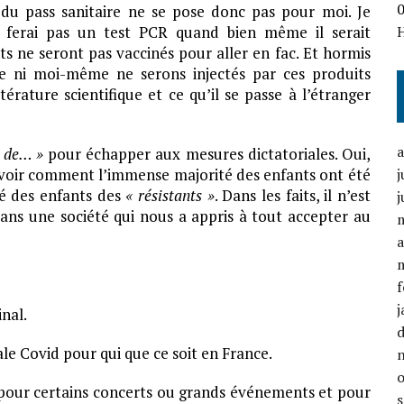
 du pass sanitaire ne se pose donc pas pour moi. Je
e ferai pas un test PCR quand bien même il serait
ts ne seront pas vaccinés pour aller en fac. Et hormis
e ni moi-même ne serons injectés par ces produits
ttérature scientifique et ce qu’il se passe à l’étranger
e de… »
pour échapper aux mesures dictatoriales. Oui,
de voir comment l’immense majorité des enfants ont été
j
té des enfants des
« résistants »
. Dans les faits, il n’est
j
ans une société qui nous a appris à tout accepter au
a
f
j
inal.
ale Covid pour qui que ce soit en France.
ue pour certains concerts ou grands événements et pour