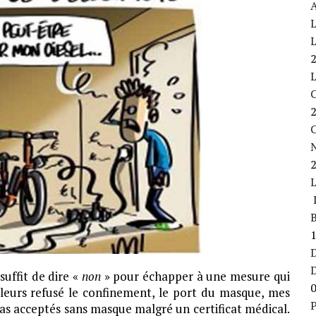
A
L
L
C
L
B
D
 suffit de dire «
non
» pour échapper à une mesure qui
lleurs refusé le confinement, le port du masque, mes
P
 pas acceptés sans masque malgré un certificat médical.