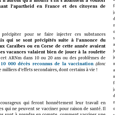
 n’auront qu’à mourir s’ils s’abaissent à vouloir
f
isant l’apartheid en France et des citoyens de
j
précipiter pour se faire injecter ces substances
is qui se sont précipités suite à l’annonce du
aux Caraïbes ou en Corse de cette année avaient
j
es vacances valaient bien de jouer à la roulette
j
ar cet ARNm dans 10 ou 20 ans ou des problèmes de
s
10 000 décès reconnus de la vaccination
(donc
milliers d’effets secondaires, dont certains à vie !
a
f
j
t courageux qui feront honnêtement leur travail en
s qui ne peuvent se vacciner pour raison de santé. Il
ques sont à prendre en compte, comment vacciner une