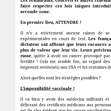
Les restaurants, concerts et autres cinémas
faire respecter ces lois iniques introdu
seconde zone.
En premier lieu, ATTENDRE !
Il n’y a strictement aucune raison de se 
expérimentales en cours de test.
Les frança
dictateur ont affirmé que leurs vacances 
plus de valeur que leur vie.
Leurs précieus
russe
, quitte à avoir un cancer provoqué p
fertilité ! Cela me semble fou, au regard de
largement minimisés)
aux USA et les centaines de 
Alors quelles sont les stratégies possibles ?
L’impossibilité vaccinale !
Il va bien y avoir des médecins militants e
délivrant des certificats médicaux aux personne
est de plus évident que les causes psychiatri