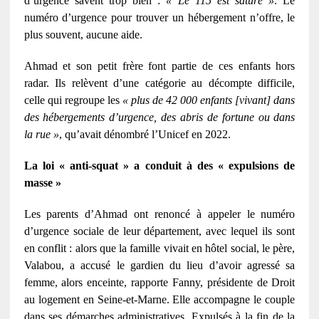
d’urgence savent trop bien :
« Le 115 est saturé »
. Le
numéro d’urgence pour trouver un hébergement n’offre, le
plus souvent, aucune aide.
Ahmad et son petit frère font partie de ces enfants hors
radar. Ils relèvent d’une catégorie au décompte difficile,
celle qui regroupe les
« plus de 42 000 enfants [vivant] dans
des hébergements d’urgence, des abris de fortune ou dans
la rue »
, qu’avait dénombré l’Unicef en 2022.
La loi « anti-squat » a conduit à des « expulsions de
masse »
Les parents d’Ahmad ont renoncé à appeler le numéro
d’urgence sociale de leur département, avec lequel ils sont
en conflit : alors que la famille vivait en hôtel social, le père,
Valabou, a accusé le gardien du lieu d’avoir agressé sa
femme, alors enceinte, rapporte Fanny, présidente de Droit
au logement en Seine-et-Marne. Elle accompagne le couple
dans ses démarches administratives. Expulsés à la fin de la