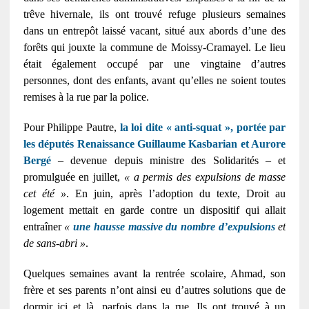
trêve hivernale, ils ont trouvé refuge plusieurs semaines
dans un entrepôt laissé vacant, situé aux abords d’une des
forêts qui jouxte la commune de Moissy-Cramayel. Le lieu
était également occupé par une vingtaine d’autres
personnes, dont des enfants, avant qu’elles ne soient toutes
remises à la rue par la police.
Pour Philippe Pautre,
la loi dite « anti-squat », portée par
les députés Renaissance Guillaume Kasbarian et Aurore
Bergé
– devenue depuis ministre des Solidarités – et
promulguée en juillet,
« a permis des expulsions de masse
cet été »
. En juin, après l’adoption du texte, Droit au
logement mettait en garde contre un dispositif qui allait
entraîner
«
une hausse massive du nombre d’expulsions
et
de sans-abri »
.
Quelques semaines avant la rentrée scolaire, Ahmad, son
frère et ses parents n’ont ainsi eu d’autres solutions que de
dormir ici et là, parfois dans la rue. Ils ont trouvé à un