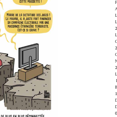
F
A
L
L
C
L
B
D