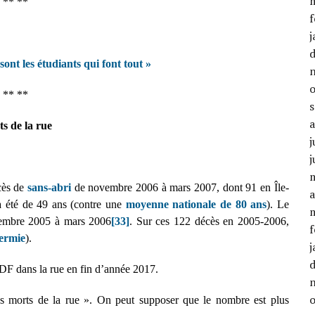
** **
f
j
nt les étudiants qui font tout »
** **
s de la rue
j
j
cès de
sans-abri
de novembre 2006 à mars 2007, dont 91 en Île-
a
 été de 49 ans (contre une
moyenne nationale de 80 ans
). Le
ovembre 2005 à mars 2006
[33]
. Sur ces 122 décès en 2005-2006,
f
ermie
).
j
 SDF dans la rue en fin d’année 2017.
les morts de la rue ». On peut supposer que le nombre est plus