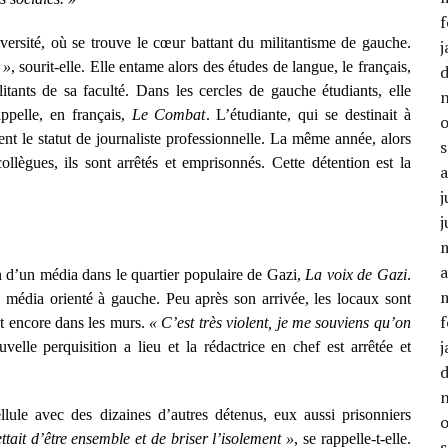
f
niversité, où se trouve le cœur battant du militantisme de gauche.
j
 »
, sourit-elle. Elle entame alors des études de langue, le français,
litants de sa faculté. Dans les cercles de gauche étudiants, elle
ppelle, en français,
Le Combat
. L’étudiante, qui se destinait à
ient le statut de journaliste professionnelle. La même année, alors
ègues, ils sont arrêtés et emprisonnés. Cette détention est la
j
j
a
on d’un média dans le quartier populaire de Gazi,
La voix de Gazi
.
n média orienté à gauche. Peu après son arrivée, les locaux sont
f
ont encore dans les murs.
« C’est très violent, je me souviens qu’on
j
uvelle perquisition a lieu et la rédactrice en chef est arrêtée et
lule avec des dizaines d’autres détenus, eux aussi prisonniers
ait d’être ensemble et de briser l’isolement »
, se rappelle-t-elle.