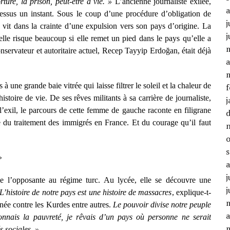
rture, la prison, peut-être à vie. »
L’ancienne journaliste exilée,
 dessus un instant. Sous le coup d’une procédure d’obligation de
j
 vit dans la crainte d’une expulsion vers son pays d’origine. La
j
qu’elle risque beaucoup si elle remet un pied dans le pays qu’elle a
onservateur et autoritaire actuel, Recep Tayyip Erdoğan, était déjà
a
 une grande baie vitrée qui laisse filtrer le soleil et la chaleur de
f
istoire de vie. De ses rêves militants à sa carrière de journaliste,
j
l’exil, le parcours de cette femme de gauche raconte en filigrane
le du traitement des immigrés en France. Et du courage qu’il faut
»
j
 l’opposante au régime turc. Au lycée, elle se découvre une
j
L’histoire de notre pays est une histoire de massacres
, explique-t-
née contre les Kurdes entre autres.
Le pouvoir divise notre peuple
a
ionnais la pauvreté, je rêvais d’un pays où personne ne serait
s sociales. »