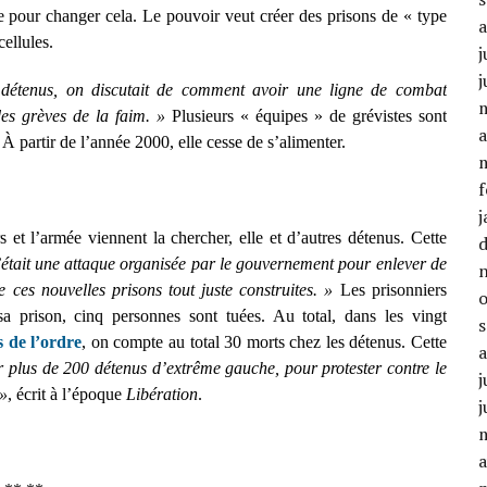
 pour changer cela. Le pouvoir veut créer des prisons de « type
cellules.
j
j
détenus, on discutait de comment avoir une ligne de combat
es grèves de la faim. »
Plusieurs « équipes » de grévistes sont
a
 À partir de l’année 2000, elle cesse de s’alimenter.
f
j
 et l’armée viennent la chercher, elle et d’autres détenus. Cette
était une attaque organisée par le gouvernement pour enlever de
e ces nouvelles prisons tout juste construites. »
Les prisonniers
 prison, cinq personnes sont tuées. Au total, dans les vingt
s de l’ordre
, on compte au total 30 morts chez les détenus. Cette
r plus de 200 détenus d’extrême gauche, pour protester contre le
j
 »
, écrit à l’époque
Libération
.
j
a