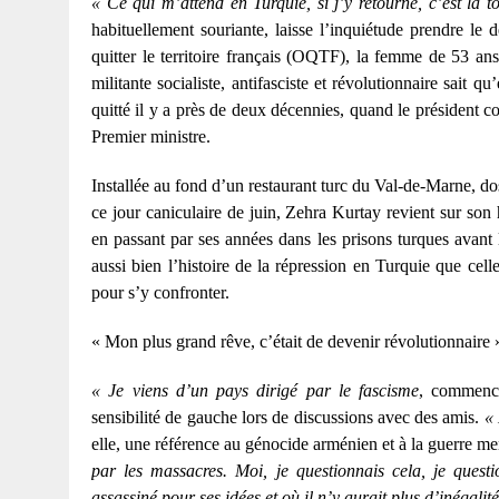
« Ce qui m’attend en Turquie, si j’y retourne, c’est la to
habituellement souriante, laisse l’inquiétude prendre le
quitter le territoire français (OQTF), la femme de 53 ans
militante socialiste, antifasciste et révolutionnaire sait 
quitté il y a près de deux décennies, quand le président c
Premier ministre.
Installée au fond d’un restaurant turc du Val-de-Marne, dos à
ce jour caniculaire de juin, Zehra Kurtay revient sur son h
en passant par ses années dans les prisons turques avant 
aussi bien l’histoire de la répression en Turquie que cel
pour s’y confronter.
« Mon plus grand rêve, c’était de devenir révolutionnaire 
« Je viens d’un pays dirigé par le fascisme
, commence
sensibilité de gauche lors de discussions avec des amis.
« 
elle, une référence au génocide arménien et à la guerre me
par les massacres. Moi, je questionnais cela, je quest
assassiné pour ses idées et où il n’y aurait plus d’inégalité