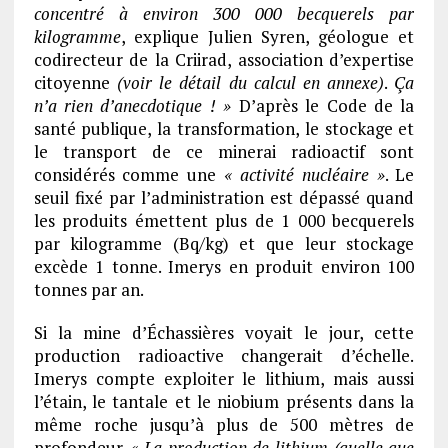
concentré à environ 300 000 becquerels par
kilogramme
, explique Julien Syren, géologue et
codirecteur de la Criirad, association d’expertise
citoyenne
(voir le détail du calcul en annexe)
.
Ça
n’a rien d’anecdotique ! »
D’après le Code de la
santé publique, la transformation, le stockage et
le transport de ce minerai radioactif sont
considérés comme une
« activité nucléaire »
. Le
seuil fixé par l’administration est dépassé quand
les produits émettent plus de 1 000 becquerels
par kilogramme (Bq/kg) et que leur stockage
excède 1 tonne. Imerys en produit environ 100
tonnes par an.
Si la mine d’Échassières voyait le jour, cette
production radioactive changerait d’échelle.
Imerys compte exploiter le lithium, mais aussi
l’étain, le tantale et le niobium présents dans la
même roche jusqu’à plus de 500 mètres de
profondeur.
« La production de lithium (quelle que