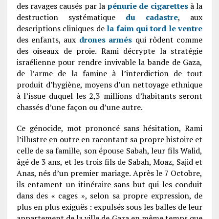
des ravages causés par la
pénurie de cigarettes
à la
destruction systématique
du cadastre
, aux
descriptions cliniques de
la faim qui tord le ventre
des enfants, aux
drones armés
qui rôdent comme
des oiseaux de proie. Rami décrypte la stratégie
israélienne pour rendre invivable la bande de Gaza,
de l’arme de la famine à l’interdiction de tout
produit d’hygiène, moyens d’un nettoyage ethnique
à l’issue duquel les 2,3 millions d’habitants seront
chassés d’une façon ou d’une autre.
Ce génocide, mot prononcé sans hésitation, Rami
l’illustre en outre en racontant sa propre histoire et
celle de sa famille, son épouse Sabah, leur fils Walid,
âgé de 3 ans, et les trois fils de Sabah, Moaz, Sajid et
Anas, nés d’un premier mariage. Après le 7 Octobre,
ils entament un itinéraire sans but qui les conduit
dans des « cages », selon sa propre expression, de
plus en plus exiguës : expulsés sous les balles de leur
appartement de la ville de Gaza en même temps que