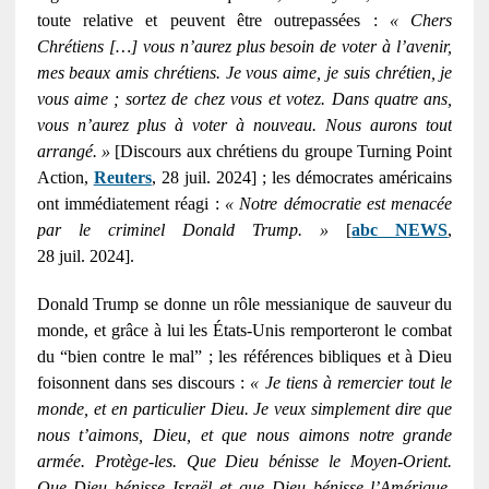
toute relative et peuvent être outrepassées :
« Chers
Chrétiens […] vous n’aurez plus besoin de voter à l’avenir,
mes beaux amis chrétiens. Je vous aime, je suis chrétien, je
vous aime ; sortez de chez vous et votez. Dans quatre ans,
vous n’aurez plus à voter à nouveau. Nous aurons tout
arrangé. »
[Discours aux chrétiens du groupe Turning Point
Action,
Reuters
, 28 juil. 2024] ; les démocrates américains
ont immédiatement réagi :
« Notre démocratie est menacée
par le criminel Donald Trump. »
[
abc NEWS
,
28 juil. 2024].
Donald Trump se donne un rôle messianique de sauveur du
monde, et grâce à lui les États-Unis remporteront le combat
du “bien contre le mal” ; les références bibliques et à Dieu
foisonnent dans ses discours :
« Je tiens à remercier tout le
monde, et en particulier Dieu. Je veux simplement dire que
nous t’aimons, Dieu, et que nous aimons notre grande
armée. Protège-les. Que Dieu bénisse le Moyen-Orient.
Que Dieu bénisse Israël et que Dieu bénisse l’Amérique.