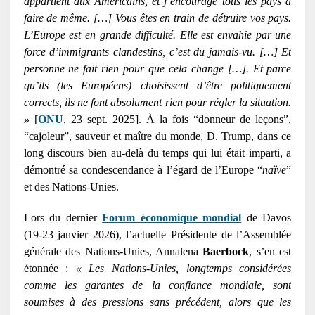
appartient aux Américains, et j’encourage tous les pays à
faire de même. […] Vous êtes en train de détruire vos pays.
L’Europe est en grande difficulté. Elle est envahie par une
force d’immigrants clandestins, c’est du jamais-vu. […] Et
personne ne fait rien pour que cela change […]. Et parce
qu’ils (les Européens) choisissent d’être politiquement
corrects, ils ne font absolument rien pour régler la situation.
»
[
ONU
, 23 sept. 2025]. À la fois “donneur de leçons”,
“cajoleur”, sauveur et maître du monde, D. Trump, dans ce
long discours bien au-delà du temps qui lui était imparti, a
démontré sa condescendance à l’égard de l’Europe “
naïve
”
et des Nations-Unies.
Lors du dernier
Forum économique mondial
de Davos
(19-23 janvier 2026), l’actuelle Présidente de l’Assemblée
générale des Nations-Unies, Annalena
Baerbock
, s’en est
étonnée :
« Les Nations-Unies, longtemps considérées
comme les garantes de la confiance mondiale, sont
soumises à des pressions sans précédent, alors que les