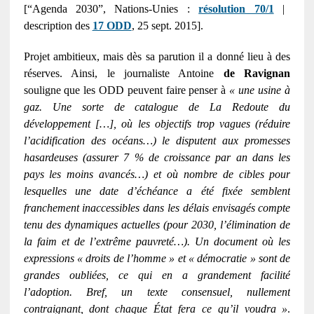
[“Agenda 2030”, Nations-Unies :
résolution 70/1
|
description des
17 ODD
, 25 sept. 2015].
Projet ambitieux, mais dès sa parution il a donné lieu à des
réserves. Ainsi, le journaliste Antoine
de Ravignan
souligne que les ODD peuvent faire penser à
« une usine à
gaz. Une sorte de catalogue de La Redoute du
développement […], où les objectifs trop vagues (réduire
l’acidification des océans…) le disputent aux promesses
hasardeuses (assurer 7 % de croissance par an dans les
pays les moins avancés…) et où nombre de cibles pour
lesquelles une date d’échéance a été fixée semblent
franchement inaccessibles dans les délais envisagés compte
tenu des dynamiques actuelles (pour 2030, l’élimination de
la faim et de l’extrême pauvreté…). Un document où les
expressions « droits de l’homme » et « démocratie » sont de
grandes oubliées, ce qui en a grandement facilité
l’adoption. Bref, un texte consensuel, nullement
contraignant, dont chaque État fera ce qu’il voudra »
.