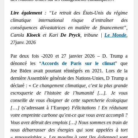
Lire également
: “Le retrait des États-Unis du régime
climatique international risque d’entraîner des
conséquences dévastatrices en matière de financement”,
Carola
Kloeck
et Kari
De Pryck
, tribune |
Le Monde
,
27janv. 2026
Par deux fois -2020 et 27 janvier 2026 – D. Trump a
dénoncé les “
Accords de Paris sur le clima
t
” que
Joe Biden avait pourtant réintégrés en 2021. Lors de la
dernière Assemblée générale des Nations-Unies, D Trump a
déclaré : «
Ce changement climatique, c’est la plus grande
escroquerie de l’histoire de l’humanité […].
Je vous
conseille de vous éloigner de cette supercherie écologique
…
[
]
(s’adressant à l’Europe)
Félicitations ! En réduisant
votre empreinte carbone qu’est-ce que vous avez accompli ?
Vous avez détruit des emplois […} Nous sommes en train de
nous débarrasser des énergies qui sont appelées à tort
« renouvelables ». Les moulins à vent [les éoliennes] sont