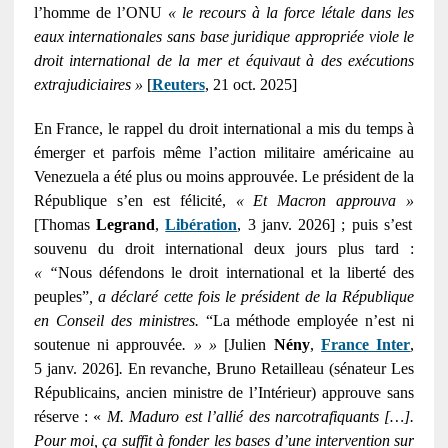
l’homme de l’ONU
« le recours à la force létale dans les
eaux internationales sans base juridique appropriée viole le
droit international de la mer et équivaut à des exécutions
extrajudiciaires »
[
Reuters
, 21 oct. 2025]
En France, le rappel du droit international a mis du temps à
émerger et parfois même l’action militaire américaine au
Venezuela a été plus ou moins approuvée. Le président de la
République s’en est félicité,
« Et Macron approuva »
[Thomas
Legrand
,
Libération
, 3 janv. 2026] ; puis s’est
souvenu du droit international deux jours plus tard :
« “
Nous défendons le droit international et la liberté des
peuples”
, a déclaré cette fois le président de la République
en Conseil des ministres.
“La méthode employée n’est ni
soutenue ni approuvée
. » »
[Julien
Nény
,
France Inter
,
5 janv. 2026]
.
En revanche, Bruno Retailleau (sénateur Les
Républicains, ancien ministre de l’Intérieur) approuve sans
réserve : «
M. Maduro est l’allié des narcotrafiquants […].
Pour moi, ça suffit à fonder les bases d’une intervention sur