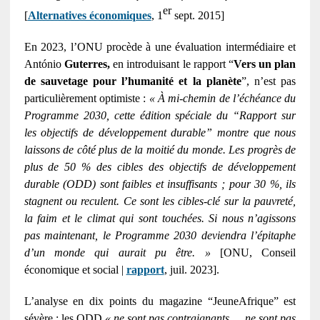
er
[
Alternatives économiques
, 1
sept. 2015]
En 2023, l’ONU procède à une évaluation intermédiaire et
António
Guterres,
en introduisant le rapport “
Vers un plan
de sauvetage pour l’humanité et la planète
”, n’est pas
particulièrement optimiste :
« À mi-chemin de l’échéance du
Programme 2030, cette édition spéciale du “Rapport sur
les objectifs de développement durable” montre que nous
laissons de côté plus de la moitié du monde. Les progrès de
plus de 50 % des cibles des objectifs de développement
durable (ODD) sont faibles et insuffisants ; pour 30 %, ils
stagnent ou reculent. Ce sont les cibles-clé sur la pauvreté,
la faim et le climat qui sont touchées. Si nous n’agissons
pas maintenant, le Programme 2030 deviendra l’épitaphe
d’un monde qui aurait pu être. »
[ONU, Conseil
économique et social |
rapport
, juil. 2023].
L’analyse en dix points du magazine “JeuneAfrique” est
sévère : les ODD
« ne sont pas contraignants…, ne sont pas