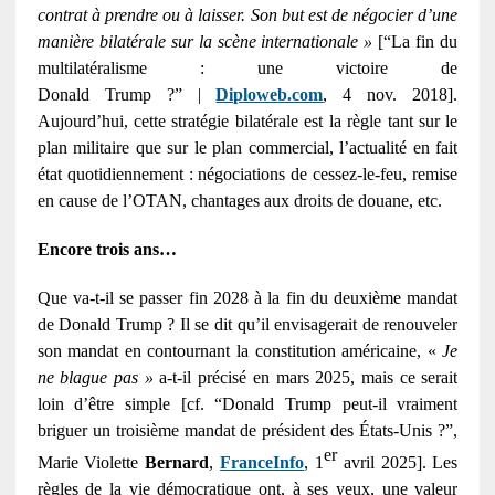
contrat à prendre ou à laisser. Son but est de négocier d’une
manière bilatérale sur la scène internationale »
[“La fin du
multilatéralisme : une victoire de
Donald Trump ?” |
Diploweb.com
, 4 nov. 2018].
Aujourd’hui, cette stratégie bilatérale est la règle tant sur le
plan militaire que sur le plan commercial, l’actualité en fait
état quotidiennement : négociations de cessez-le-feu, remise
en cause de l’OTAN, chantages aux droits de douane, etc.
Encore trois ans…
Que va-t-il se passer fin 2028 à la fin du deuxième mandat
de Donald Trump ? Il se dit qu’il envisagerait de renouveler
son mandat en contournant la constitution américaine, «
Je
ne blague pas »
a-t-il précisé en mars 2025, mais ce serait
loin d’être simple [cf. “Donald Trump peut-il vraiment
briguer un troisième mandat de président des États-Unis ?”,
er
Marie Violette
Bernard
,
FranceInfo
, 1
avril 2025]. Les
règles de la vie démocratique ont, à ses yeux, une valeur