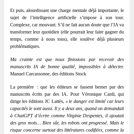
Et puis, alourdissant une charge mentale déjà importante, le
sujet de l’intelligence artificielle s’impose à son tour.
Complexe, car mouvant. S’il ne fait aucun doute que l’IA va
transformer leur quotidien (elle pourrait leur faire gagner du
temps, comme à nous tous), elle soulève déjà plusieurs
problématiques.
Ma crainte est que nous finissions par recevoir des
manuscrits IA de bonne qualité, impossibles à détecter.
Manuel Carcassonne, des éditions Stock
La première
: que les
é
diteurs se fassent berner par des
manuscrits
é
crits par des IA. Pour V
é
ronique Cardi, qui
dirige les
é
ditions JC Latt
è
s,
«
le danger est limit
é
car leurs
capacit
é
s le sont aussi. Il y a deux ans, quand on demandait
à
ChatGPT d
’é
crire comme Virginie Despentes, il ajoutait
des gros mots
…
Bien s
û
r, les robots ont progress
é
. Mais le
risque concerne surtout des litt
é
ratures codifi
é
es, comme la