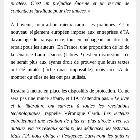
piratées. C’est un préjudice énorme et un terrain de
contentieux juridique pour des années.
»
À l’avenir, pourra-t-on mieux cadrer les pratiques
? Un
nouveau r
è
glement europ
é
en impose aux entreprises d
’
IA
davantage de transparence, tout en m
é
nageant un droit de
retrait pour les auteurs. En France, une proposition de loi de
la s
é
natrice Laure Darcos (Libres
!) est en discussion
: ce
ne serait plus aux ayants droit de prouver que leurs textes
ont
é
t
é
pirat
é
s (t
â
che quasi impossible), mais aux IA de
montrer qu
’
elles ne les ont pas utilis
é
s.
Restera à mettre en place les dispositifs de protection. Ce ne
sera pas une mince affaire, et l’IA n’attendra pas.
«
Le livre
et la litt
é
rature ont surv
é
cu
à
toutes les r
é
volutions
technologiques,
rappelle Véronique Cardi.
Les lecteurs
entretiennent une relation de plus en plus directe avec les
auteurs, via les réseaux sociaux, les dédicaces, les festivals.
Mais l’IA nous oblige à l’exigence. Survivront les auteurs