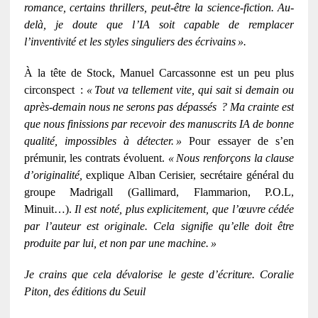
romance, certains thrillers, peut-
ê
tre la science-fiction. Au-
del
à
, je doute que l
’
IA soit capable de remplacer
l
’
inventivit
é
et les styles singuliers des
é
crivains
»
.
À la tête de Stock, Manuel Carcassonne est un peu plus
circonspect
:
«
Tout va tellement vite, qui sait si demain ou
apr
è
s-demain nous ne serons pas d
é
pass
é
s
? Ma crainte est
que nous finissions par recevoir des manuscrits IA de bonne
qualit
é
, impossibles
à
d
é
tecter.
»
Pour essayer de s’en
prémunir, les contrats évoluent.
«
Nous renfor
ç
ons la clause
d
’
originalit
é
,
explique Alban Cerisier, secrétaire général du
groupe Madrigall (Gallimard, Flammarion, P.O.L,
Minuit…).
Il est noté, plus explicitement, que l’œuvre cédée
par l’auteur est originale. Cela signifie qu’elle doit être
produite par lui, et non par une machine.
»
Je crains que cela dévalorise le geste d’écriture. Coralie
Piton, des éditions du Seuil