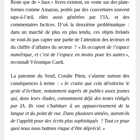
Reste que de «
faux
»
livres existent, en vente sur des plate-
formes comme Amazon, port
é
s par des couvertures souvent
tape-
à
-l
’œ
il, elles aussi g
é
n
é
r
é
es par l
’
IA, et des
commentaires factices. D
’
o
ù
la deuxi
è
me probl
é
matique
:
dans un march
é
de plus en plus tendu, ces objets frelat
é
s
ne
vont-ils pas capter une partie de l
’
attention des lecteurs et
du chiffre d
’
affaires du secteur
?
«
Ils occupent de l
’
espace
num
é
rique, et c
’
est de l
’
espace en moins pour les autres
»
,
reconnaît Véronique Cardi.
La patronne du Seuil, Coralie Piton, s’alarme surtout des
conséquences à terme
:
«
Je crains que cela d
é
valorise le
geste d
’é
criture, notamment aupr
è
s de publics assez jeunes
qui, dans leurs
é
tudes, consomment d
é
j
à
des textes r
é
dig
é
s
par IA. Ils vont s
’
habituer
à
un appauvrissement de la
langue et du point de vue. Dans plusieurs ann
é
es, auront-ils
de l
’
app
é
tit pour des
é
crits plus sophistiqu
é
s
? Tout ce pour
quoi nous nous battons risque d
’ê
tre d
é
pr
é
ci
é
.
»