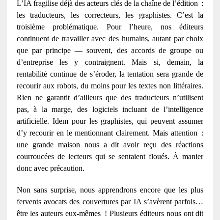
L’IA fragilise déjà des acteurs clés de la chaîne de l’édition
:
les traducteurs, les correcteurs, les graphistes. C
’
est la
troisi
è
me probl
é
matique. Pour l
’
heure, nos
é
diteurs
continuent de travailler avec des humains, autant par choix
que par principe
—
souvent, des accords de groupe ou
d
’
entreprise les y contraignent. Mais si, demain, la
rentabilit
é
continue de s
’é
roder, la tentation sera grande de
recourir aux robots, du moins pour les textes non litt
é
raires.
Rien ne garantit d
’
ailleurs que des traducteurs n’utilisent
pas, à la marge, des logiciels incluant de l’intelligence
artificielle. Idem pour les graphistes, qui peuvent assumer
d’y recourir en le mentionnant clairement. Mais attention
:
une grande maison nous a dit avoir re
ç
u des r
é
actions
courrouc
é
es de lecteurs qui se sentaient flou
é
s.
À
manier
donc avec pr
é
caution.
Non sans surprise, nous apprendrons encore que les plus
fervents avocats des couvertures par IA s’avèrent parfois…
être les auteurs eux-mêmes
! Plusieurs
é
diteurs nous ont dit