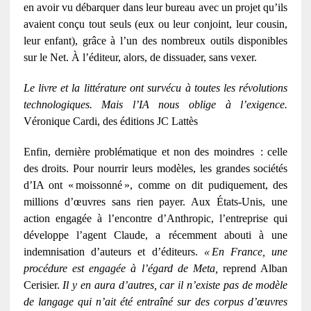
en avoir vu d
é
barquer dans leur bureau avec un projet qu
’
ils
avaient con
ç
u tout seuls (eux ou leur conjoint, leur cousin,
leur enfant), gr
â
ce
à
l
’
un des nombreux outils disponibles
sur le Net.
À
l
’é
diteur, alors, de dissuader, sans vexer.
Le livre et la littérature ont survécu à toutes les révolutions
technologiques. Mais l’IA nous oblige à l’exigence.
Véronique Cardi, des éditions JC Lattès
Enfin, dernière problématique et non des moindres
: celle
des droits. Pour nourrir leurs mod
è
les, les grandes soci
é
t
é
s
d
’
IA ont
«
moissonn
é
»
, comme on dit pudiquement, des
millions d
’œ
uvres sans rien payer. Aux
É
tats-Unis, une
action engag
é
e
à
l
’
encontre d
’
Anthropic, l
’
entreprise qui
d
é
veloppe l
’
agent Claude, a r
é
cemment abouti
à
une
indemnisation d
’
auteurs et d
’é
diteurs.
«
En France, une
proc
é
dure est
engag
é
e
à
l
’é
gard de Meta,
reprend Alban
Cerisier.
Il y en aura d’autres, car il n’existe pas de modèle
de langage qui n’ait été entraîné sur des corpus d’œuvres