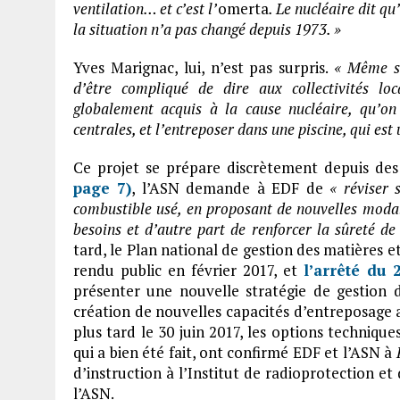
ventilation… et c’est l’
omerta
. Le nucléaire dit qu
la situation n’a pas changé depuis 1973. »
Yves Marignac, lui, n’est pas surpris.
« Même s’i
d’être compliqué de dire aux collectivités lo
globalement acquis à la cause nucléaire, qu’on
centrales, et l’entreposer dans une piscine, qui e
Ce projet se prépare discrètement depuis de
page 7)
, l’ASN demande à EDF de
« réviser 
combustible usé, en proposant de nouvelles modal
besoins et d’autre part de renforcer la sûreté de
tard, le Plan national de gestion des matières 
rendu public en février 2017, et
l’arrêté du 
présenter une nouvelle stratégie de gestion d
création de nouvelles capacités d’entreposage a
plus tard le 30 juin 2017, les options techniqu
qui a bien été fait, ont confirmé EDF et l’ASN à
d’instruction à l’Institut de radioprotection et
l’ASN.