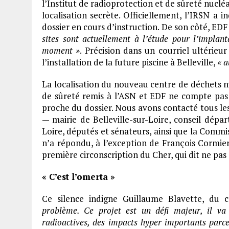
l’Institut de radioprotection et de sûreté nucléa
localisation secrète. Officiellement, l’IRSN a i
dossier en cours d’instruction. De son côté, EDF
sites sont actuellement à l’étude pour l’implant
moment »
. Précision dans un courriel ultérieu
l’installation de la future piscine à Belleville,
« a
La localisation du nouveau centre de déchets nuc
de sûreté remis à l’ASN et EDF ne compte pas l
proche du dossier. Nous avons contacté tous les 
— mairie de Belleville-sur-Loire, conseil dépa
Loire, députés et sénateurs, ainsi que la Commis
n’a répondu, à l’exception de François Cormie
première circonscription du Cher, qui dit ne pas
« C’est l’omerta »
Ce silence indigne Guillaume Blavette, du 
problème. Ce projet est un défi majeur, il va
radioactives, des impacts hyper importants parce q