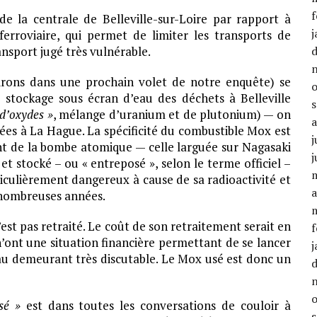
f
e la centrale de Belleville-sur-Loire par rapport à
j
erroviaire, qui permet de limiter les transports de
nsport jugé très vulnérable.
irons dans une prochain volet de notre enquête) se
 stockage sous écran d’eau des déchets à Belleville
d’oxydes »
, mélange d’uranium et de plutonium) — on
es à La Hague. La spécificité du combustible Mox est
j
nt de la bombe atomique — celle larguée sur Nagasaki
j
t stocké – ou « entreposé », selon le terme officiel –
iculièrement dangereux à cause de sa radioactivité et
a
e nombreuses années.
st pas retraité. Le coût de son retraitement serait en
f
n’ont une situation financière permettant de se lancer
j
 au demeurant très discutable. Le Mox usé est donc un
sé »
est dans toutes les conversations de couloir à