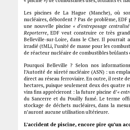
« piscine ») de combustibles usés, brûlants et h
Les piscines de La Hague (Manche), où son
nucléaires, débordent ? Pas de problème, EDF p
une nouvelle piscine
« d’entreposage centralisé
Reporterre
, EDF veut construire ce très grand
Belleville-sur-Loire, dans le Cher. Il pourrait
irradié (tMLi, l’unité de masse pour les combusti
de réacteur nucléaire de combustibles brûlants 
Pourquoi Belleville ? Selon nos informations
l’Autorité de sûreté nucléaire (ASN) : un emp
direct au réseau ferroviaire. En outre, il reste d
hectares, puisque seulement deux des quatre ré
vins fins apprécieront : la future piscine d’
« ent
du Sancerre et du Pouilly fumé. Le terme offi
stockage de déchets nucléaires, dans la mesu
n’auront aucune utilisation ultérieure.
L’accident de piscine, encore pire qu’un ac