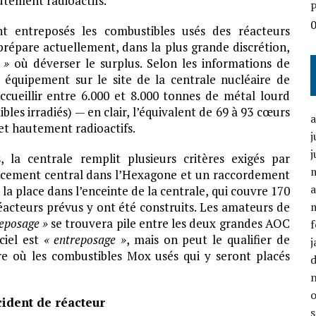
autement radioactifs.
P
t entreposés les combustibles usés des réacteurs
répare actuellement, dans la plus grande discrétion,
 »
où déverser le surplus. Selon les informations de
 équipement sur le site de la centrale nucléaire de
 accueillir entre 6.000 et 8.000 tonnes de métal lourd
bles irradiés) — en clair, l’équivalent de 69 à 93 cœurs
et hautement radioactifs.
j
j
, la centrale remplit plusieurs critères exigés par
lacement central dans l’Hexagone et un raccordement
a
e la place dans l’enceinte de la centrale, qui couvre 170
acteurs prévus y ont été construits. Les amateurs de
reposage »
se trouvera pile entre les deux grandes AOC
f
ciel est
« entreposage »
, mais on peut le qualifier de
j
re où les combustibles Mox usés qui y seront placés
cident de réacteur