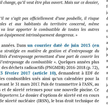
’il change, qu’il veut être plus ouvert. Mais sur ce dossier,
f
j
l ne s’agit pas officiellement d’une poubelle, il risque
cales et aux habitants du territoire concerné, même
 va leur apporter le combustible de toutes les autres
st un équipement intrinsèquement dangereux. »
s années. Dans
un courrier daté de juin 2013 (en
j
sa stratégie en matière de gestion et d’entreposage du
j
ités d’entreposage permettant d’une part de couvrir les
 l’entreposage du combustible »
. Quelques années plus
a
et des déchets radioactifs (PNGMDR) 2016-2018 (p. 72),
23 février 2017 (article 10)
, demandent à EDF de
es combustibles usés ainsi qu’un calendrier pour la
f
vant le 31 mars 2017. Puis de transmettre à l’ASN, au
j
es et de sûreté retenues pour une nouvelle piscine. Ce
Reporterre
. Le dossier d’options de sûreté est en cours
 de sûreté nucléaire (IRSN), le bras droit technique de