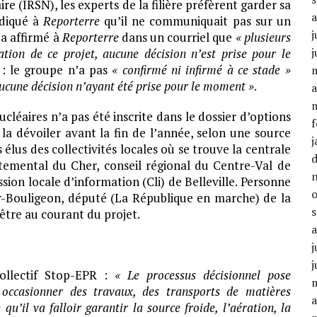
ire (IRSN), les experts de la filière préfèrent garder sa
ndiqué à
Reporterre
qu’il ne communiquait pas sur un
j
 a affirmé à
Reporterre
dans un courriel que
« plusieurs
j
ation de ce projet, aucune décision n’est prise pour le
r : le groupe n’a pas
« confirmé ni infirmé à ce stade »
ucune décision n’ayant été prise pour le moment »
.
a
léaires n’a pas été inscrite dans le dossier d’options
f
a dévoiler avant la fin de l’année, selon une source
j
élus des collectivités locales où se trouve la centrale
rtemental du Cher, conseil régional du Centre-Val de
sion locale d’information (Cli) de Belleville. Personne
r-Bouligeon, député (La République en marche) de la
 être au courant du projet.
j
j
collectif Stop-EPR :
« Le processus décisionnel pose
 occasionner des travaux, des transports de matières
a
u’il va falloir garantir la source froide, l’aération, la