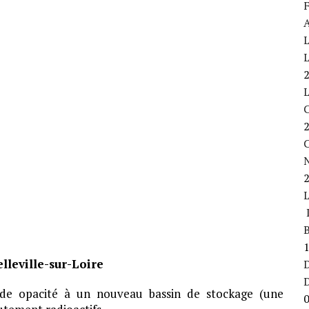
F
A
L
L
C
L
B
lleville-sur-Loire
D
ande opacité à un nouveau bassin de stockage (une