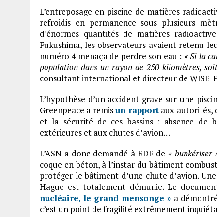
L’entreposage en piscine de matières radioactiv
refroidis en permanence sous plusieurs mètr
d’énormes quantités de matières radioactive
Fukushima, les observateurs avaient retenu leu
numéro 4 menaça de perdre son eau :
« Si la c
population dans un rayon de 250 kilomètres, soi
consultant international et directeur de WISE-P
L’hypothèse d’un accident grave sur une piscin
Greenpeace a remis
un rapport
aux autorités, d
et la sécurité de ces bassins : absence de b
extérieures et aux chutes d’avion…
L’ASN a donc demandé à EDF de
« bunkériser 
coque en béton, à l’instar du bâtiment combusti
protéger le bâtiment d’une chute d’avion. Une 
Hague est totalement démunie. Le document
nucléaire, le grand mensonge »
a démontré,
c’est un point de fragilité extrêmement inquiéta