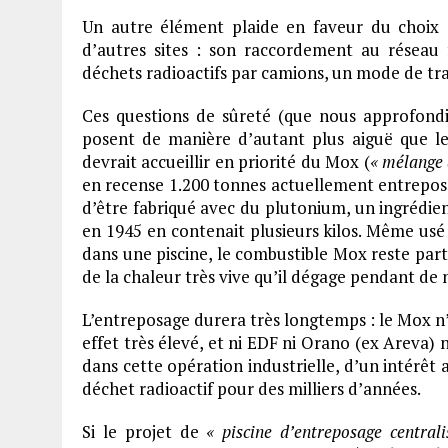
Un autre élément plaide en faveur du choix d
d’autres sites : son raccordement au réseau f
déchets radioactifs par camions, un mode de tra
Ces questions de sûreté (que nous approfond
posent de manière d’autant plus aiguë que le
devrait accueillir en priorité du Mox (
« mélange 
en recense 1.200 tonnes actuellement entreposé
d’être fabriqué avec du plutonium, un ingrédie
en 1945 en contenait plusieurs kilos. Même usé e
dans une piscine, le combustible Mox reste part
de la chaleur très vive qu’il dégage pendant d
L’entreposage durera très longtemps : le Mox n’e
effet très élevé, et ni EDF ni Orano (ex Areva) 
dans cette opération industrielle, d’un intérêt
déchet radioactif pour des milliers d’années.
Si le projet de
« piscine d’entreposage centrali