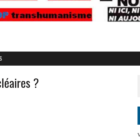
S
léaires ?