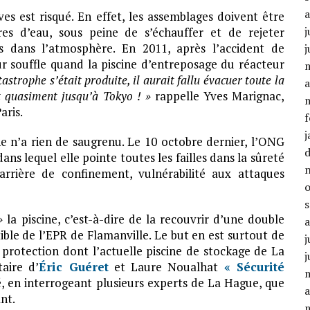
es est risqué. En effet, les assemblages doivent être
j
es d’eau, sous peine de s’échauffer et de rejeter
s dans l’atmosphère. En 2011, après l’accident de
j
r souffle quand la piscine d’entreposage du réacteur
atastrophe s’était produite, il aurait fallu évacuer toute la
a
t quasiment jusqu’à Tokyo ! »
rappelle Yves Marignac,
aris.
f
j
e n’a rien de saugrenu. Le 10 octobre dernier, l’ONG
ans lequel elle pointe toutes les failles dans la sûreté
arrière de confinement, vulnérabilité aux attaques
»
la piscine, c’est-à-dire de la recouvrir d’une double
ble de l’EPR de Flamanville. Le but en est surtout de
j
protection dont l’actuelle piscine de stockage de La
j
aire d’
Éric Guéret
et Laure Noualhat
« Sécurité
 en interrogeant plusieurs experts de La Hague, que
a
nt.