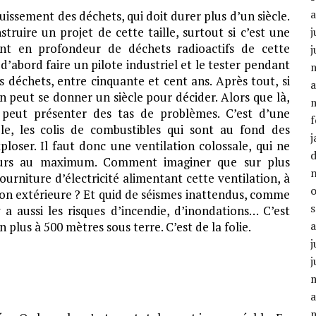
ouissement des déchets, qui doit durer plus d’un siècle.
truire un projet de cette taille, surtout si c’est une
j
ent en profondeur de déchets radioactifs de cette
j
t d’abord faire un pilote industriel et le tester pendant
s déchets, entre cinquante et cent ans. Après tout, si
a
n peut se donner un siècle pour décider. Alors que là,
 peut présenter des tas de problèmes. C’est d’une
f
le, les colis de combustibles qui sont au fond des
j
loser. Il faut donc une ventilation colossale, qui ne
jours au maximum. Comment imaginer que sur plus
fourniture d’électricité alimentant cette ventilation, à
on extérieure ? Et quid de séismes inattendus, comme
 aussi les risques d’incendie, d’inondations… C’est
plus à 500 mètres sous terre. C’est de la folie.
j
j
a