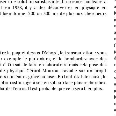
r une solution satisfaisante. La science nucléaire a
rt en 1938, il y a des découvertes en physique en
j
t bien donner 200 ou 300 ans de plus aux chercheurs
j
a
f
j
ttre le paquet dessus. D’abord, la transmutation : vous
par exemple le plutonium, et le bombardez avec des
té. On sait le faire en laboratoire mais cela pose des
l de physique Gérard Mourou travaille sur un projet
ts nucléaires grâce au laser. En tout état de cause, le
’option «stockage à sec en sub-surface plus recherche».
liards d’euros. Il est probable que cela sera bien plus.
j
j
a