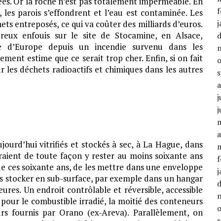
ées. Or la roche n’est pas totalement imperméable. En
f
 les parois s’effondrent et l’eau est contaminée. Les
j
ets entreposés, ce qui va coûter des milliards d’euros.
reux enfouis sur le site de Stocamine, en Alsace,
 d’Europe depuis un incendie survenu dans les
ment estime que ce serait trop cher. Enfin, si on fait
r les déchets radioactifs et chimiques dans les autres
j
j
a
jourd’hui vitrifiés et stockés à sec, à La Hague, dans
evraient de toute façon y rester au moins soixante ans
f
de ces soixante ans, de les mettre dans une enveloppe
j
es stocker en sub-surface, par exemple dans un hangar
eures. Un endroit contrôlable et réversible, accessible
c pour le combustible irradié, la moitié des conteneurs
eurs fournis par Orano (ex-Areva). Parallèlement, on