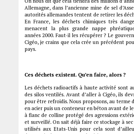
On nous dit que cela tiendra des millions d’ann
Allemagne, dans l’ancienne mine de sel d’Asse,
autorités allemandes tentent de retirer les déch
En France, les déchets chimiques très dange
menacent la plus grande nappe phréatique
années 2000. Faut-il les récupérer ? Le gouverne
Cigéo, je crains que cela crée un précédent pou
pays.
Ces déchets existent. Qu’en faire, alors ?
Les déchets radioactifs à haute activité sont au
des silos ventilés. Avant d’aller à Cigéo, ils d
pour être refroidis. Nous proposons, au terme 
en acier puis un conteneur en béton avant de l
à flanc de colline protégé des agressions extéri
et surveillé. On sait déjà faire ce stockage à se
utilisés aux Etats-Unis pour cela sont d’aill