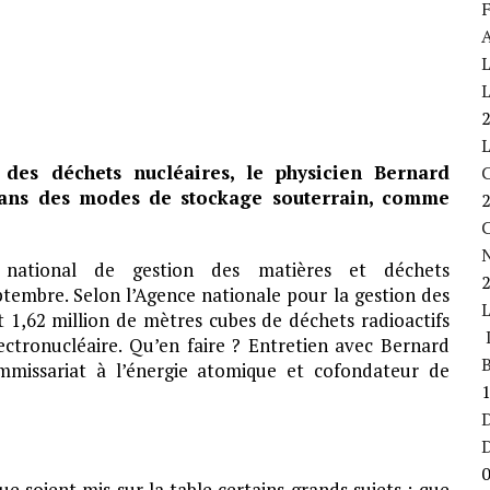
F
A
L
L
 des déchets nucléaires, le physicien Bernard
dans des modes de stockage souterrain, comme
C
national de gestion des matières et déchets
ptembre. Selon l’Agence nationale pour la gestion des
t 1,62 million de mètres cubes de déchets radioactifs
L
lectronucléaire. Qu’en faire ? Entretien avec Bernard
B
mmissariat à l’énergie atomique et cofondateur de
D
 soient mis sur la table certains grands sujets : que