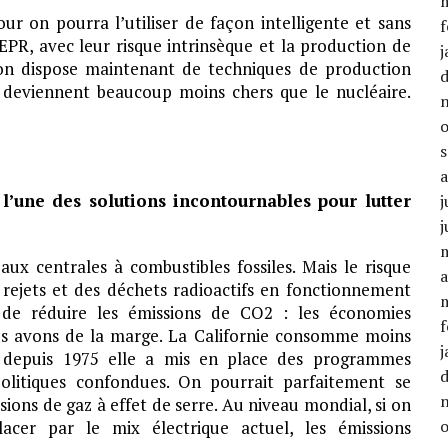
our on pourra l’utiliser de façon intelligente et sans
f
’EPR, avec leur risque intrinsèque et la production de
j
 on dispose maintenant de techniques de production
qui deviennent beaucoup moins chers que le nucléaire.
l’une des solutions incontournables pour lutter
j
j
x centrales à combustibles fossiles. Mais le risque
a
 rejets et des déchets radioactifs en fonctionnement
 de réduire les émissions de CO2 : les économies
f
Nous avons de la marge. La Californie consomme moins
j
ar depuis 1975 elle a mis en place des programmes
politiques confondues. On pourrait parfaitement se
sions de gaz à effet de serre. Au niveau mondial, si on
acer par le mix électrique actuel, les émissions