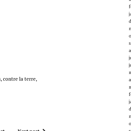
f
j
j
j
 contre la terre,
a
f
j
st
Next post