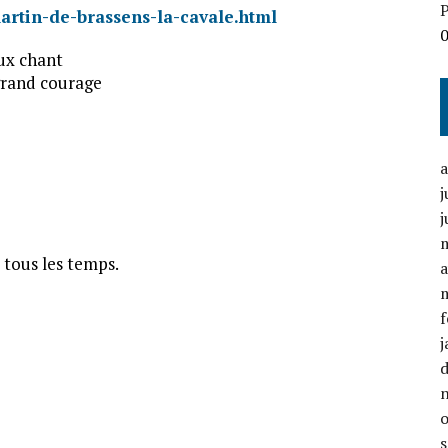
P
artin-de-brassens-la-cavale.html
oux chant
 grand courage
j
j
r tous les temps.
a
f
j