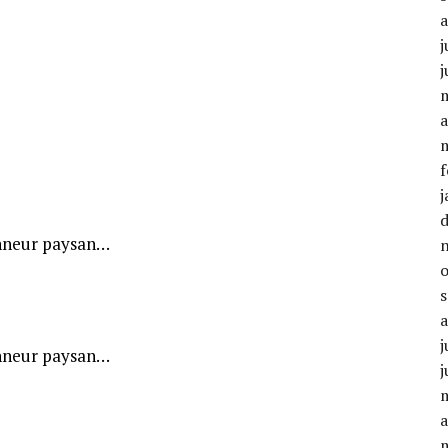
j
j
a
f
j
honneur paysan…
j
honneur paysan…
j
a