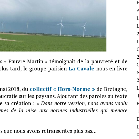
F
A
L
L
s « Pauvre Martin » témoignait de la pauvreté et de
C
plus tard, le groupe parisien
La Cavale
nous en livre
 mai 2018, du
collectif « Hors-Norme »
de Bretagne,
L
aucratie sur les paysans. Ajoutant des paroles au texte
e sa création : «
Dans notre version, nous avons voulu
B
times de la mise aux normes industrielles qui menace
D
oles que nous avons retranscrites plus bas…