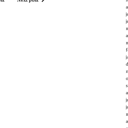
j
j
a
f
j
j
j
a