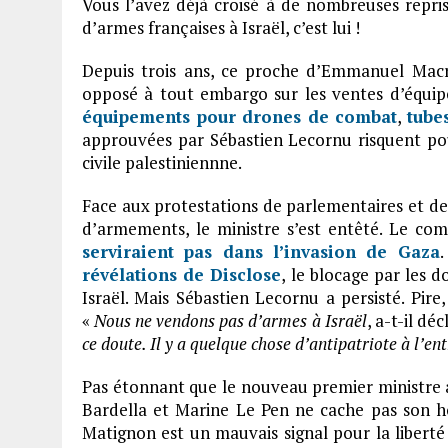
Vous l’avez déjà croisé à de nombreuses repris
d’armes françaises à Israël, c’est lui !
Depuis trois ans, ce proche d’Emmanuel Macro
opposé à tout embargo sur les ventes d’équipe
équipements pour drones de combat
,
tube
approuvées par Sébastien Lecornu risquent pou
civile palestiniennne.
Face aux protestations de parlementaires et de
d’armements, le ministre s’est entêté. Le c
serviraient pas dans l’invasion de Gaza
.
révélations de Disclose
,
le blocage par les d
Israël. Mais Sébastien Lecornu a persisté. Pire,
«
Nous ne vendons pas d’armes à Israël
, a-t-il dé
ce doute. Il y a quelque chose d’antipatriote à l’en
Pas étonnant que le nouveau premier ministre ai
Bardella et Marine Le Pen ne cache pas son ho
Matignon est un mauvais signal pour la liberté