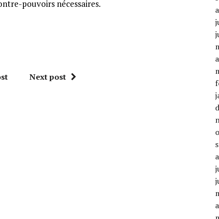
ontre-pouvoirs nécessaires.
j
j
a
st
Next post
f
j
j
j
a