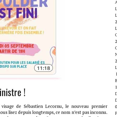
A
L
L
C
L
B
nistre !
D
e visage de Sébastien Lecornu, le nouveau premier
ous lisez depuis longtemps, ce nom n’est pas inconnu.
P