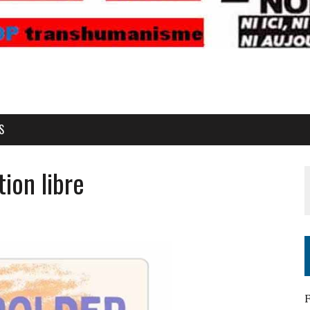
S
ion libre
F