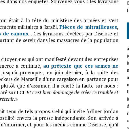
es dans nos enquêtes. Souvenez-vous : les livraisons
n était à la tête du ministère des armées et s’est
ments militaires à Israël.
Pièces de mitrailleuses
,
s de canons
… Ces livraisons révélées par Disclose et
rtant de servir dans les massacres de la population
j
 citoyen·nes qui ont manifesté devant des entreprises
j
ommerce a continué,
au prétexte que ces armes ne
 Jusqu’à provoquer, en juin dernier, à la suite des
a
ockers de Marseille d’une cargaison en partance pour
 plutôt que d’assumer, il a rejeté la faute sur nous :
f
claré sur LCI.
Et c’est bien dommage de créer ce trouble et
tretenir
.»
j
t tenu de tels propos. Celui qui invite à dîner Jordan
stilité envers la presse indépendante. Son arrivée à
 d’informer, et pour les médias comme Disclose, qu’il