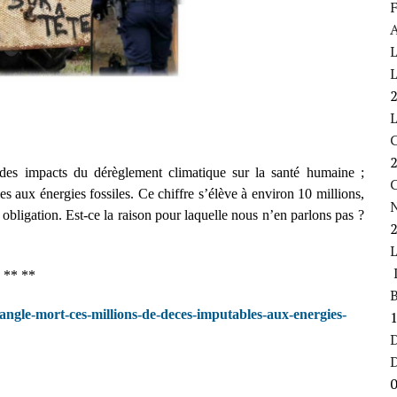
F
A
L
L
des impacts du dérèglement climatique sur la santé humaine ;
C
s aux énergies fossiles. Ce chiffre s’élève à environ 10 millions,
obligation. Est-ce la raison pour laquelle nous n’en parlons pas ?
L
** **
B
angle-mort-ces-millions-de-deces-imputables-aux-energies-
D