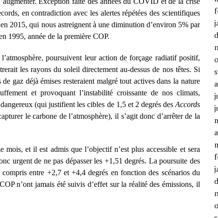
 d’augmenter. Exception faite des années du COVID et de la crise
f
ords, en contradiction avec les alertes répétées des scientifiques
j
is en 2015, qui nous astreignent à une diminution d’environ 5% par
’en 1995, année de la première COP.
l’atmosphère, poursuivent leur action de forçage radiatif positif,
erait les rayons du soleil directement au-dessus de nos têtes. Si
 de gaz déjà émises resteraient malgré tout actives dans la nature
fement et provoquant l’instabilité croissante de nos climats,
j
dangereux (qui justifient les cibles de 1,5 et 2 degrés des
Accords
j
capturer le carbone de l’atmosphère), il s’agit donc d’arrêter de la
a
mois, et il est admis que l’objectif n’est plus accessible et sera
f
onc urgent de ne pas dépasser les +1,51 degrés. La poursuite des
j
 compris entre +2,7 et +4,4 degrés en fonction des scénarios du
P n’ont jamais été suivis d’effet sur la réalité des émissions, il
.