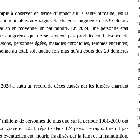
imple à observer en terme d’impact sur la santé humaine, est la
j
ement imputables aux vagues de chaleur a augmenté de 63% depuis
j
par an en moyenne, un par minute. En 2024, une personne était
 dangereux qui ne se seraient pas produits en l’absence de
a
issons, personnes âgées, maladies chroniques, femmes enceintes)
sonne au total, soit quatre fois plus qu’au cours des 20 dernières
f
j
 2024 a battu un record de décès causés par les fumées charriant
j
j
7 millions de personnes de plus que sur la période 1981-2010 ont
 ou grave en 2023, répartis dans 124 pays. Le rapport ne dit pas
a
 éventuellement mourir, fragilisés par la faim et la malnutrition.