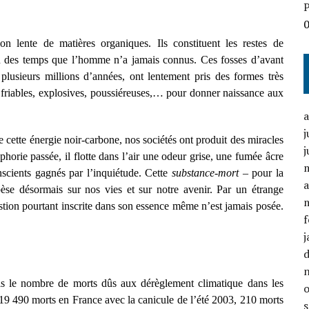
P
on lente de matières organiques. Ils constituent les restes de
en des temps que l’homme n’a jamais connus. Ces fosses d’avant
is plusieurs millions d’années, ont lentement pris des formes très
, friables, explosives, poussiéreuses,… pour donner naissance aux
j
cette énergie noir-carbone, nos sociétés ont produit des miracles
j
horie passée, il flotte dans l’air une odeur grise, une fumée âcre
nscients gagnés par l’inquiétude. Cette
substance-mort
– pour la
a
pèse désormais sur nos vies et sur notre avenir. Par un étrange
tion pourtant inscrite dans son essence même n’est jamais posée.
f
j
is le nombre de morts dûs aux dérèglement climatique dans les
19 490 morts en France avec la canicule de l’été 2003, 210 morts