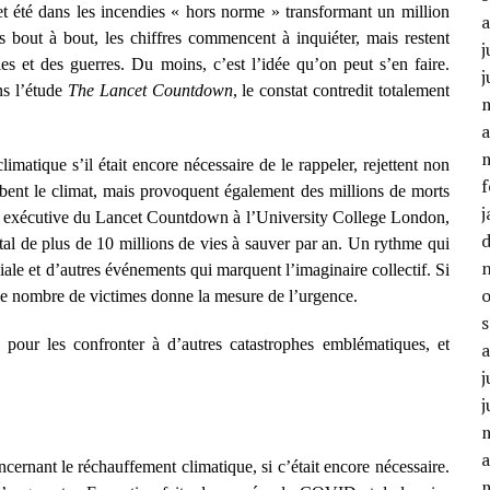
t été dans les incendies « hors norme » transformant un million
 bout à bout, les chiffres commencent à inquiéter, mais restent
j
s et des guerres. Du moins, c’est l’idée qu’on peut s’en faire.
j
ns l’étude
The Lancet Countdown
, le constat contredit totalement
a
imatique s’il était encore nécessaire de le rappeler, rejettent non
f
rbent le climat, mais provoquent également des millions de morts
j
ice exécutive du Lancet Countdown à l’University College London,
al de plus de 10 millions de vies à sauver par an. Un rythme qui
ale et d’autres événements qui marquent l’imaginaire collectif. Si
, le nombre de victimes donne la mesure de l’urgence.
 pour les confronter à d’autres catastrophes emblématiques, et
j
j
a
oncernant le réchauffement climatique, si c’était encore nécessaire.