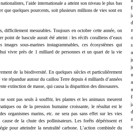
tionalistes, l’aide internationale a atteint son niveau le plus bas
f
er que quelques pourcents, soit plusieurs millions de vies sont en
j
rs, difficilement mesurables. Toujours en octobre cette année, on
 point de bascule aurait été atteint : les récifs coralliens d’eaux
s images sous-marines instagrammables, ces écosystèmes qui
hui vivre près de 1 milliard de personnes et un quart de la vie
j
j
rement de la biodiversité. En quelques siècles et particulièrement
de vie répandue autour du caillou Terre depuis 4 milliards d’années
a
dente extinction de masse, qui causa la disparition des dinosaures.
f
e sont pas seuls à souffrir, les plantes et les animaux meurent
j
atiques ou de la pression humaine croissante, le résultat est le
es organismes marins, etc. ne sera pas sans effet sur les vies
cause de la chute des pollinisateurs. Les forêts dépérissent et
égie pour atteindre la neutralité carbone. L’action combinée du