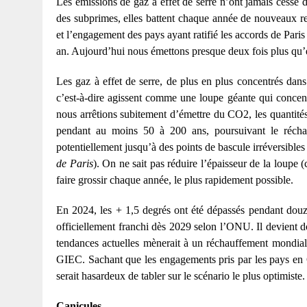
Les émissions de gaz à effet de serre n’ont jamais cessé
des subprimes, elles battent chaque année de nouveaux rec
et l’engagement des pays ayant ratifié les accords de Par
an. Aujourd’hui nous émettons presque deux fois plus qu
Les gaz à effet de serre, de plus en plus concentrés dans 
c’est-à-dire agissent comme une loupe géante qui concentr
nous arrêtions subitement d’émettre du CO2, les quantités
pendant au moins 50 à 200 ans, poursuivant le réchauf
potentiellement jusqu’à des points de bascule irréversibles 
de Paris
). On ne sait pas réduire l’épaisseur de la loupe (
faire grossir chaque année, le plus rapidement possible.
En 2024, les + 1,5 degrés ont été dépassés pendant douze 
officiellement franchi dès 2029 selon l’ONU. Il devient d
tendances actuelles mènerait à un réchauffement mondial
GIEC. Sachant que les engagements pris par les pays en CO
serait hasardeux de tabler sur le scénario le plus optimiste
Canicules