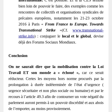
internationale.
C’est possible. Et si la CES semble
bien loin de pouvoir le faire, des exemples comme les
rencontres de collectifs et organisations syndicales de
précaires européens, notamment les 21-23 octobre
2016 à Paris «
From France to Europe. Towards
Transnational Strike
»(Cf.
www.transnational-
strike.info
) : conjuguer le
local et le global
, devise
déjà des Forums Sociaux Mondiaux.
Conclusion
On ne saurait dire que la mobilisation contre la Loi
Travail ET son monde a « échoué »,
car ce serait
réducteur. Certes les moyens hors norme procurés par la
prolongation à durée indéterminée de l’état d’urgence (
urgence sécuritaire et non plus sociale ou humaine) et par le
recours à l’article 49.3 afin de contourner un vote négatif du
parlement auront permis à un pouvoir discrédité et aux abois
de l’emporter, au moins provisoirement.