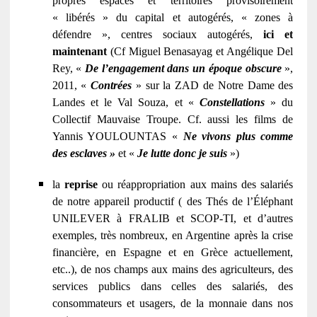
propres espaces et territoires provisoirement
« libérés » du capital et autogérés, « zones à
défendre », centres sociaux autogérés,
ici et
maintenant
(Cf Miguel Benasayag et Angélique Del
Rey, «
De l’engagement dans un époque obscure
»,
2011, «
Contrées
» sur la ZAD de Notre Dame des
Landes et le Val Souza, et «
Constellations
» du
Collectif Mauvaise Troupe. Cf. aussi les films de
Yannis YOULOUNTAS «
Ne vivons plus comme
des esclaves »
et «
Je lutte donc je suis
»)
la
reprise
ou réappropriation aux mains des salariés
de notre appareil productif ( des Thés de l’Éléphant
UNILEVER à FRALIB et SCOP-TI, et d’autres
exemples, très nombreux, en Argentine après la crise
financière, en Espagne et en Grèce actuellement,
etc..), de nos champs aux mains des agriculteurs, des
services publics dans celles des salariés, des
consommateurs et usagers, de la monnaie dans nos