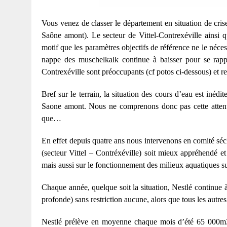
Vous venez de classer le département en situation de cr
Saône amont). Le secteur de Vittel-Contrexéville ainsi qu
motif que les paramètres objectifs de référence ne le néce
nappe des muschelkalk continue à baisser pour se rapp
Contrexéville sont préoccupants (cf potos ci-dessous) et r
Bref sur le terrain, la situation des cours d’eau est inédi
Saone amont. Nous ne comprenons donc pas cette attente
que…
En effet depuis quatre ans nous intervenons en comité sé
(secteur Vittel – Contréxéville) soit mieux appréhendé e
mais aussi sur le fonctionnement des milieux aquatiques supe
Chaque année, quelque soit la situation, Nestlé continue
profonde) sans restriction aucune, alors que tous les autr
Nestlé prélève en moyenne chaque mois d’été 65 000m3 