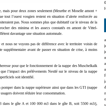
ise, mais pour deux zones seulement (Meurthe et Moselle amont +
e tout l’ouest vosgien restent en situation d’alerte renforcée au
ssiteraient pas. Nous sommes plus que dubitatif car le niveau de la
rocher des minima et les assecs constatés en amont de Vittel-
eflètent davantage une situation automnale.
te et nous ne voyons pas de différence avec le territoire voisin de
j
 supplémentaire avant de passer en situation de crise, à moins
j
a
cheresse pour que le fonctionnement de la nappe des Muschelkalk
t que l’impact des prélèvements Nestlé sur le niveau de la nappe
f
rficiels soit identifié.
j
 à pomper dans la nappe supérieure ainsi que dans les GTI (nappe
es usagers doivent réduire leur consommation.
dans le gîte A et 100 000 m3 dans le gîte B, soit 5500 m3/j,