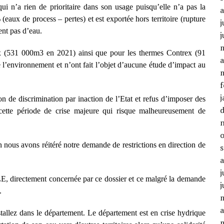
ui n’a rien de prioritaire dans son usage puisqu’elle n’a pas la
(eaux de process – pertes) et est exportée hors territoire (rupture
j
ent pas d’eau.
j
x (531 000m3 en 2021) ainsi que pour les thermes Contrex (91
a
 l’environnement et n’ont fait l’objet d’aucune étude d’impact au
f
j
ion de discrimination par inaction de l’Etat et refus d’imposer des
n cette période de crise majeure qui risque malheureusement de
 nous avons réitéré notre demande de restrictions en direction de
j
, directement concernée par ce dossier et ce malgré la demande
j
.
a
tallez dans le département. Le département est en crise hydrique