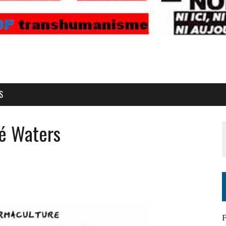
S
lé Waters
F