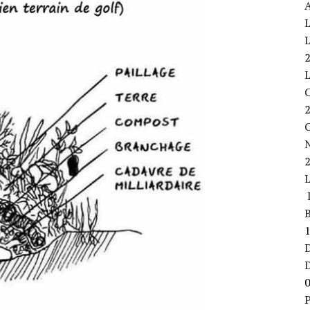
A
L
L
C
L
B
D
P