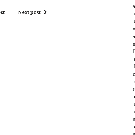
st
Next post
j
j
a
f
j
j
j
a