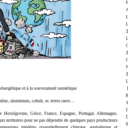
F
A
L
L
C
L
on énergétique et à la souveraineté numérique
B
gstène, aluminium, cobalt, or, terres rares…
D
ie Herzégovine, Grèce, France, Espagne, Portugal, Allemagne,
urs territoires pour ne pas dépendre de quelques pays producteurs
mpagnies minières (essentiellement chinoise, australienne et