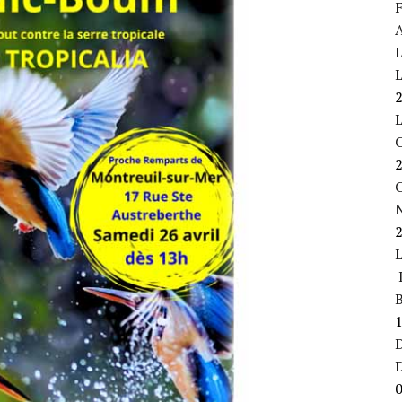
F
A
L
L
C
L
B
D