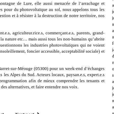
montagne de Lure, elle aussi menacée de l’arrachage et
rres pour du photovoltaïque au sol, nous appelons tous les
j
tion et à résister à la destruction de notre territoire, nos
j
a
t.e.s, agriculteur.rice.s, commerçant.e.s, parents, grand-
e la nature etc… mais aussi tous les non-humains qu’abrite
f
 questionnons les industries photovoltaïques qui ne voient
j
nsoleillement, foncier accessible, acceptabilité sociale) et
à Barret-sur-Méouge (05300) pour un week-end d’échanges
s les Alpes du Sud. Acteurs locaux, paysan.e.s, expert.e.s
e programmation afin de mieux comprendre les tenants et
 des alternatives, et faire entendre nos voix.
j
j
a