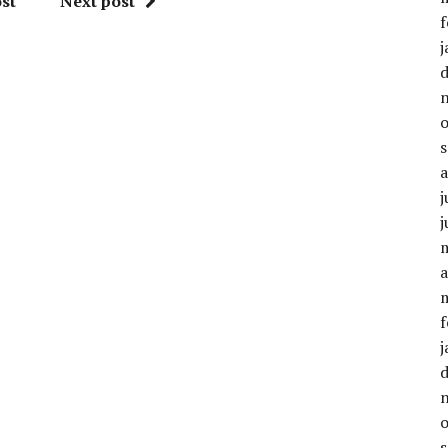
st
Next post
f
j
j
j
a
f
j