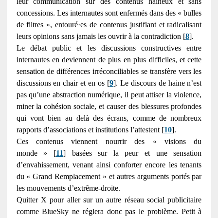
leur communication sur des contenus haineux et sans
concessions. Les internautes sont enfermés dans des « bulles
de filtres », entouré·es de contenus justifiant et radicalisant
leurs opinions sans jamais les ouvrir à la contradiction [
8
].
Le débat public et les discussions constructives entre
internautes en deviennent de plus en plus difficiles, et cette
sensation de différences irréconciliables se transfère vers les
discussions en chair et en os [
9
]. Le discours de haine n’est
pas qu’une abstraction numérique, il peut attiser la violence,
miner la cohésion sociale, et causer des blessures profondes
qui vont bien au delà des écrans, comme de nombreux
rapports d’associations et institutions l’attestent [
10
].
Ces contenus viennent nourrir des « visions du
monde » [
11
] basées sur la peur et une sensation
d’envahissement, venant ainsi conforter encore les tenants
du « Grand Remplacement » et autres arguments portés par
les mouvements d’extrême-droite.
Quitter X pour aller sur un autre réseau social publicitaire
comme BlueSky ne réglera donc pas le problème. Petit à