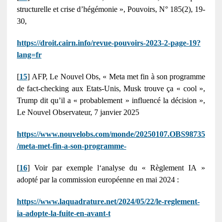
structurelle et crise d’hégémonie », Pouvoirs, N° 185(2), 19-
30,
https://droit.cairn.info/revue-pouvoirs-2023-2-page-19?
lang=fr
[
15
] AFP, Le Nouvel Obs, « Meta met fin à son programme
de fact-checking aux Etats-Unis, Musk trouve ça « cool »,
Trump dit qu’il a « probablement » influencé la décision »,
Le Nouvel Observateur, 7 janvier 2025
https://www.nouvelobs.com/monde/20250107.OBS98735
/meta-met-fin-a-son-programme-
[
16
] Voir par exemple l‘analyse du « Règlement IA »
adopté par la commission européenne en mai 2024 :
https://www.laquadrature.net/2024/05/22/le-reglement-
ia-adopte-la-fuite-en-avant-t