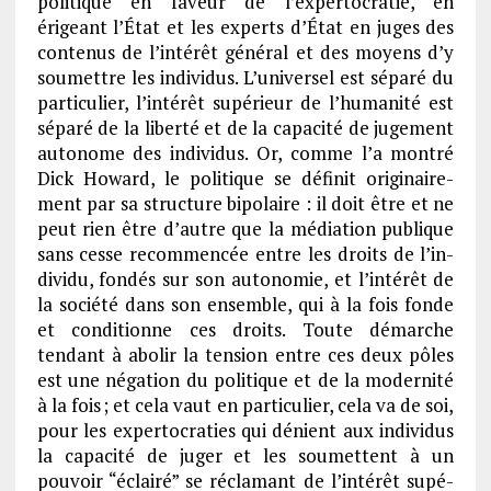
poli­tique en faveur de l’ex­per­to­cra­tie, en
érigeant l’État et les experts d’État en juges des
conte­nus de l’in­té­rêt géné­ral et des moyens d’y
soumettre les indi­vi­dus. L’uni­ver­sel est séparé du
parti­cu­lier, l’in­té­rêt supé­rieur de l’hu­ma­nité est
séparé de la liberté et de la capa­cité de juge­ment
auto­nome des indi­vi­dus. Or, comme l’a montré
Dick Howard, le poli­tique se défi­nit origi­nai­re­
ment par sa struc­ture bipo­laire : il doit être et ne
peut rien être d’autre que la média­tion publique
sans cesse recom­men­cée entre les droits de l’in­
di­vidu, fondés sur son auto­no­mie, et l’in­té­rêt de
la société dans son ensemble, qui à la fois fonde
et condi­tionne ces droits. Toute démarche
tendant à abolir la tension entre ces deux pôles
est une néga­tion du poli­tique et de la moder­nité
à la fois ; et cela vaut en parti­cu­lier, cela va de soi,
pour les exper­to­cra­ties qui dénient aux indi­vi­dus
la capa­cité de juger et les soumettent à un
pouvoir “éclairé” se récla­mant de l’in­té­rêt supé­