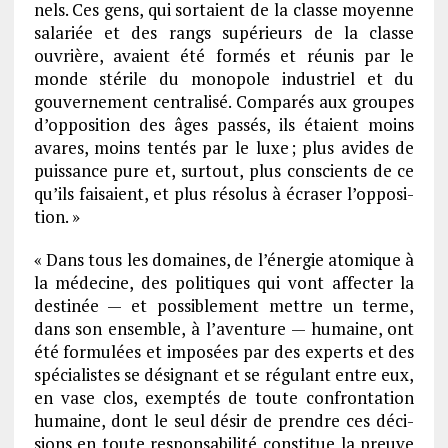
nels. Ces gens, qui sortaient de la classe moyenne
sala­riée et des rangs supé­rieurs de la classe
ouvrière, avaient été formés et réunis par le
monde stérile du mono­pole indus­triel et du
gouver­ne­ment centra­lisé. Compa­rés aux groupes
d’op­po­si­tion des âges passés, ils étaient moins
avares, moins tentés par le luxe ; plus avides de
puis­sance pure et, surtout, plus conscients de ce
qu’ils faisaient, et plus réso­lus à écra­ser l’op­po­si­
tion. »
« Dans tous les domaines, de l’éner­gie atomique à
la méde­cine, des poli­tiques qui vont affec­ter la
desti­née — et possi­ble­ment mettre un terme,
dans son ensemble, à l’aven­ture — humaine, ont
été formu­lées et impo­sées par des experts et des
spécia­listes se dési­gnant et se régu­lant entre eux,
en vase clos, exemp­tés de toute confron­ta­tion
humaine, dont le seul désir de prendre ces déci­
sions en toute respon­sa­bi­lité consti­tue la preuve