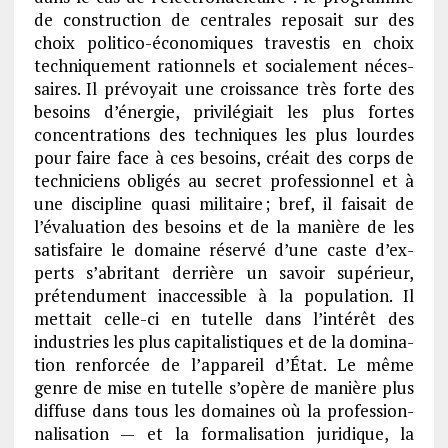
de construc­tion de centrales repo­sait sur des
choix poli­tico-écono­miques traves­tis en choix
tech­nique­ment ration­nels et socia­le­ment néces­
saires. Il prévoyait une crois­sance très forte des
besoins d’éner­gie, privi­lé­giait les plus fortes
concen­tra­tions des tech­niques les plus lourdes
pour faire face à ces besoins, créait des corps de
tech­ni­ciens obli­gés au secret profes­sion­nel et à
une disci­pline quasi mili­taire ; bref, il faisait de
l’éva­lua­tion des besoins et de la manière de les
satis­faire le domaine réservé d’une caste d’ex­
perts s’abri­tant derrière un savoir supé­rieur,
préten­du­ment inac­ces­sible à la popu­la­tion. Il
mettait celle-ci en tutelle dans l’in­té­rêt des
indus­tries les plus capi­ta­lis­tiques et de la domi­na­
tion renfor­cée de l’ap­pa­reil d’État. Le même
genre de mise en tutelle s’opère de manière plus
diffuse dans tous les domaines où la profes­sion­
na­li­sa­tion — et la forma­li­sa­tion juri­dique, la