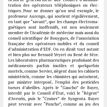
tra­tion des opéra­teurs télé­pho­niques ou élec­
triques. Pour ne donner qu’un seul exemple, le
profes­seur Aurengo, qui soutient régu­liè­re­ment,
en tant que “savant”, que les champs élec­tro­ma­
gné­tiques sont inof­fen­sifs, est non seule­ment
membre de l’Aca­dé­mie de méde­cine mais aussi du
conseil scien­ti­fique de Bouygues, de l’as­so­cia­tion
française des opéra­teurs mobiles et du conseil
d’ad­mi­nis­tra­tion d’EDF. On en dirait tout autant
et bien plus sur Bernard Veyret ou René de Sèze.
Les labo­ra­toires phar­ma­ceu­tiques produi­sant des
médi­ca­ments parfois inutiles et quelque­fois
mortels, comme Servier, siègent dans les cabi­nets
minis­té­riels, comme les chimistes qui auto­risent,
par ministre inter­posé, l’em­ploi des pesti­cides
tueurs d’abeilles. Après le “Gaucho” de Bayer,
inter­dit par le Conseil d’État, voici le “Régent”
d’Aven­tis, puis le “Crui­ser” de Syngenta. Bayer
peut reve­nir avec “Poncho”, comme au jeu des