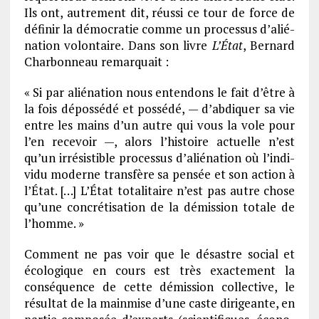
Ils ont, autre­ment dit, réussi ce tour de force de
défi­nir la démo­cra­tie comme un proces­sus d’alié­
na­tion volon­taire. Dans son livre
L’État
, Bernard
Char­bon­neau remarquait :
« Si par alié­na­tion nous enten­dons le fait d’être à
la fois dépos­sédé et possédé, — d’ab­diquer sa vie
entre les mains d’un autre qui vous la vole pour
l’en rece­voir —, alors l’his­toire actuelle n’est
qu’un irré­sis­tible proces­sus d’alié­na­tion où l’in­di­
vidu moderne trans­fère sa pensée et son action à
l’État. […] L’État tota­li­taire n’est pas autre chose
qu’une concré­ti­sa­tion de la démis­sion totale de
l’homme. »
Comment ne pas voir que le désastre social et
écolo­gique en cours est très exac­te­ment la
consé­quence de cette démis­sion collec­tive, le
résul­tat de la main­mise d’une caste diri­geante, en