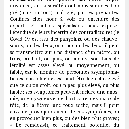
exis­tence, sur la société dont nous sommes, bon
gré (mais surtout) mal gré, parties prenantes.
Confi­nés chez nous à voir ou entendre des
experts et autres spécia­listes nous expo­ser
l’éten­due de leurs incer­ti­tudes contra­dic­toires (le
Covid-19 est issu des pango­lins, ou des chauve-
souris, ou des deux, ou d’au­cun des deux ; il peut
se trans­mettre sur une distance d’un mètre, ou
trois, ou huit, ou plus, ou moins ; son taux de
léta­lité est assez élevé, ou moyen­ne­ment, ou
faible, car le nombre de personnes asymp­to­ma­
tiques mais infec­tées est peut-être bien plus élevé
que ce qu’on croit, ou un peu plus élevé, ou plus
faible ; ses symp­tômes peuvent inclure une anos­
mie, une dysgueu­sie, de l’ur­ti­caire, des maux de
tête, de la fièvre, une toux sèche, mais il peut
aussi ne provoquer aucun de ces symp­tômes, ou
en provoquer bien plus, ou des bien plus graves ;
« Le remde­si­vir, ce trai­te­ment poten­tiel du