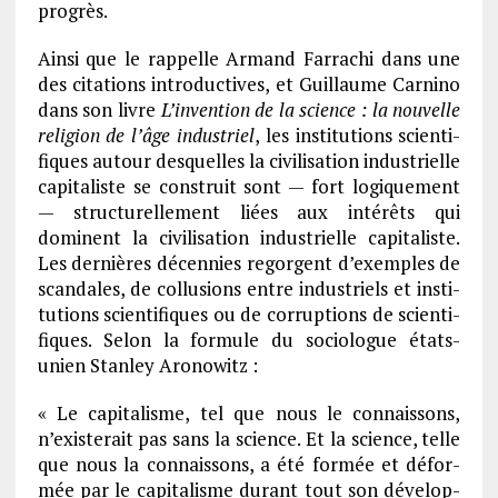
progrès.
Ainsi que le rappelle Armand Farra­chi dans une
des cita­tions intro­duc­tives, et Guillaume Carnino
dans son livre
L’in­ven­tion de la science : la nouvelle
reli­gion de l’âge indus­triel
, les insti­tu­tions scien­ti­
fiques autour desquelles la civi­li­sa­tion indus­trielle
capi­ta­liste se construit sont — fort logique­ment
— struc­tu­rel­le­ment liées aux inté­rêts qui
dominent la civi­li­sa­tion indus­trielle capi­ta­liste.
Les dernières décen­nies regorgent d’exemples de
scan­dales, de collu­sions entre indus­triels et insti­
tu­tions scien­ti­fiques ou de corrup­tions de scien­ti­
fiques. Selon la formule du socio­logue états-
unien Stan­ley Arono­witz :
« Le capi­ta­lisme, tel que nous le connais­sons,
n’exis­te­rait pas sans la science. Et la science, telle
que nous la connais­sons, a été formée et défor­
mée par le capi­ta­lisme durant tout son déve­lop­