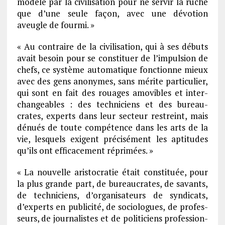
modelé par la civi­li­sa­tion pour ne servir la ruche
que d’une seule façon, avec une dévo­tion
aveugle de fourmi. »
« Au contraire de la civi­li­sa­tion, qui à ses débuts
avait besoin pour se consti­tuer de l’im­pul­sion de
chefs, ce système auto­ma­tique fonc­tionne mieux
avec des gens anonymes, sans mérite parti­cu­lier,
qui sont en fait des rouages amovibles et inter­
chan­geables : des tech­ni­ciens et des bureau­
crates, experts dans leur secteur restreint, mais
dénués de toute compé­tence dans les arts de la
vie, lesquels exigent préci­sé­ment les apti­tudes
qu’ils ont effi­ca­ce­ment répri­mées. »
« La nouvelle aris­to­cra­tie était consti­tuée, pour
la plus grande part, de bureau­crates, de savants,
de tech­ni­ciens, d’or­ga­ni­sa­teurs de syndi­cats,
d’ex­perts en publi­cité, de socio­logues, de profes­
seurs, de jour­na­listes et de poli­ti­ciens profes­sion­