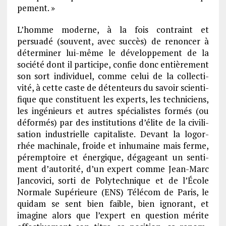
pe­ment. »
L’homme moderne, à la fois contraint et
persuadé (souvent, avec succès) de renon­cer à
déter­mi­ner lui-même le déve­lop­pe­ment de la
société dont il parti­cipe, confie donc entiè­re­ment
son sort indi­vi­duel, comme celui de la collec­ti­
vité, à cette caste de déten­teurs du savoir scien­ti­
fique que consti­tuent les experts, les tech­ni­ciens,
les ingé­nieurs et autres spécia­listes formés (ou
défor­més) par des insti­tu­tions d’élite de la civi­li­
sa­tion indus­trielle capi­ta­liste. Devant la logor­
rhée machi­nale, froide et inhu­maine mais ferme,
péremp­toire et éner­gique, déga­geant un senti­
ment d’au­to­rité, d’un expert comme Jean-Marc
Janco­vici, sorti de Poly­tech­nique et de l’École
Normale Supé­rieure (ENS) Télé­com de Paris, le
quidam se sent bien faible, bien igno­rant, et
imagine alors que l’ex­pert en ques­tion mérite