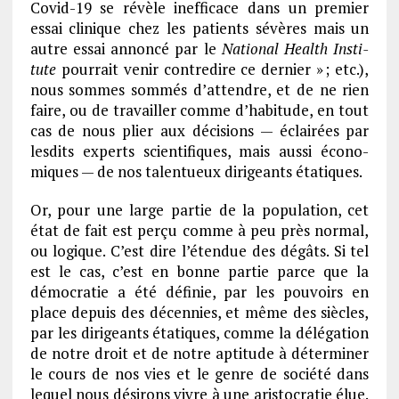
Covid-19 se révèle inef­fi­cace dans un premier
essai clinique chez les patients sévères mais un
autre essai annoncé par le
Natio­nal Health Insti­
tute
pour­rait venir contre­dire ce dernier
» ; etc.),
nous sommes sommés d’at­tendre, et de ne rien
faire, ou de travailler comme d’ha­bi­tude, en tout
cas de nous plier aux déci­sions — éclai­rées par
lesdits experts scien­ti­fiques, mais aussi écono­
miques — de nos talen­tueux diri­geants étatiques.
Or, pour une large partie de la popu­la­tion, cet
état de fait est perçu comme à peu près normal,
ou logique. C’est dire l’éten­due des dégâts. Si tel
est le cas, c’est en bonne partie parce que la
démo­cra­tie a été défi­nie
, par les pouvoirs en
place depuis des décen­nies, et même des siècles,
par les diri­geants étatiques, comme la délé­ga­tion
de notre droit et de notre apti­tude à déter­mi­ner
le cours de nos vies et le genre de société dans
lequel nous dési­rons vivre à une aris­to­cra­tie élue.