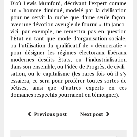
D’où Lewis Mumford, décri­vant l’ex­pert comme
un « homme dimi­nué, modelé par la civi­li­sa­tion
pour ne servir la ruche que d’une seule façon,
avec une dévo­tion aveugle de fourmi ». Un Janco­
vici, par exemple, ne remet­tra pas en ques­tion
l’État en tant que mode d’or­ga­ni­sa­tion sociale,
ou l’uti­li­sa­tion du quali­fi­ca­tif de « démo­cra­tie »
pour dési­gner les régimes élec­to­raux libé­raux
modernes desdits États, ou l’in­dus­tria­li­sa­tion
dans son ensemble, ou l’idée de Progrès, de civi­li­
sa­tion, ou le capi­ta­lisme (les rares fois où il s’y
essaiera, ce sera pour profé­rer toutes sortes de
bêtises, ainsi que d’autres experts en ces
domaines respec­tifs pour­raient en témoi­gner
).
Previous post
Next post