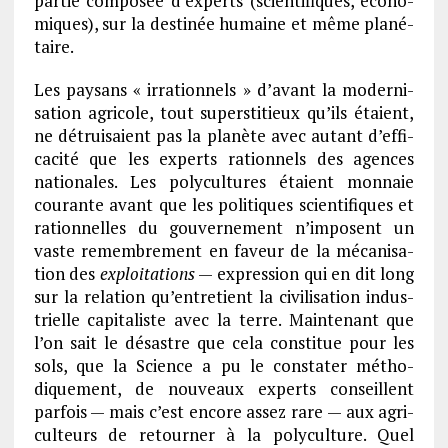
partie compo­sée d’ex­perts (scien­ti­fiques, écono­
miques), sur la desti­née humaine et même plané­
taire.
Les paysans « irra­tion­nels » d’avant la moder­ni­
sa­tion agri­cole, tout super­sti­tieux qu’ils étaient,
ne détrui­saient pas la planète avec autant d’ef­fi­
ca­cité que les experts ration­nels des agences
natio­nales. Les poly­cul­tures étaient monnaie
courante avant que les poli­tiques scien­ti­fiques et
ration­nelles du gouver­ne­ment n’im­posent un
vaste remem­bre­ment en faveur de la méca­ni­sa­
tion des
exploi­ta­tions
— expres­sion qui en dit long
sur la rela­tion qu’en­tre­tient la civi­li­sa­tion indus­
trielle capi­ta­liste avec la terre. Main­te­nant que
l’on sait le désastre que cela consti­tue pour les
sols, que la Science a pu le consta­ter métho­
dique­ment, de nouveaux experts conseillent
parfois — mais c’est encore assez rare — aux agri­
cul­teurs de retour­ner à la poly­cul­ture. Quel