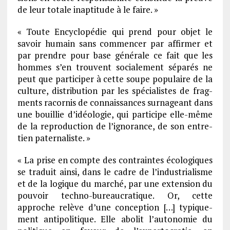
de leur totale inap­ti­tude à le faire. »
« Toute Ency­clo­pé­die qui prend pour objet le
savoir humain sans commen­cer par affir­mer et
par prendre pour base géné­rale ce fait que les
hommes s’en trouvent socia­le­ment sépa­rés ne
peut que parti­ci­per à cette soupe popu­laire de la
culture, distri­bu­tion par les spécia­listes de frag­
ments racor­nis de connais­sances surna­geant dans
une bouillie d’idéo­lo­gie, qui parti­cipe elle-même
de la repro­duc­tion de l’igno­rance, de son entre­
tien pater­na­liste. »
« La prise en compte des contraintes écolo­giques
se traduit ainsi, dans le cadre de l’in­dus­tria­lisme
et de la logique du marché, par une exten­sion du
pouvoir techno-bureau­cra­tique. Or, cette
approche relève d’une concep­tion […] typique­
ment anti­po­li­tique. Elle abolit l’au­to­no­mie du