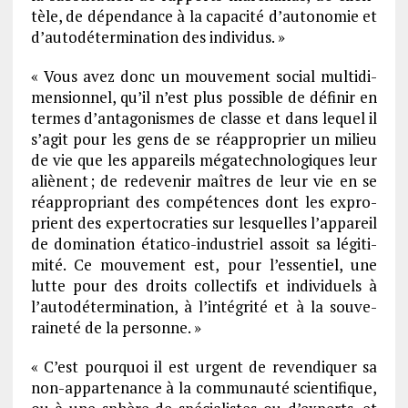
tèle, de dépen­dance à la capa­cité d’au­to­no­mie et
d’au­to­dé­ter­mi­na­tion des indi­vi­dus. »
« Vous avez donc un mouve­ment social multi­di­
men­sion­nel, qu’il n’est plus possible de défi­nir en
termes d’an­ta­go­nismes de classe et dans lequel il
s’agit pour les gens de se réap­pro­prier un milieu
de vie que les appa­reils méga­tech­no­lo­giques leur
aliènent ; de rede­ve­nir maîtres de leur vie en se
réap­pro­priant des compé­tences dont les expro­
prient des exper­to­cra­ties sur lesquelles l’ap­pa­reil
de domi­na­tion étatico-indus­triel assoit sa légi­ti­
mité. Ce mouve­ment est, pour l’es­sen­tiel, une
lutte pour des droits collec­tifs et indi­vi­duels à
l’au­to­dé­ter­mi­na­tion, à l’in­té­grité et à la souve­
rai­neté de la personne. »
« C’est pourquoi il est urgent de reven­diquer sa
non-appar­te­nance à la commu­nauté scien­ti­fique,