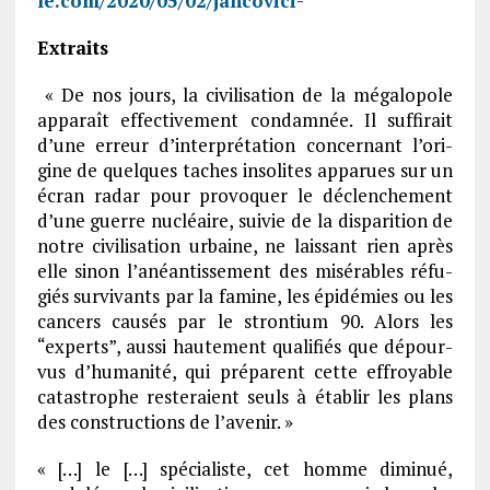
le.com/2020/05/02/jancovici-
Extraits
« De nos jours, la civi­li­sa­tion de la méga­lo­pole
appa­raît effec­ti­ve­ment condam­née. Il suffi­rait
d’une erreur d’in­ter­pré­ta­tion concer­nant l’ori­
gine de quelques taches inso­lites appa­rues sur un
écran radar pour provoquer le déclen­che­ment
d’une guerre nucléaire, suivie de la dispa­ri­tion de
notre civi­li­sa­tion urbaine, ne lais­sant rien après
elle sinon l’anéan­tis­se­ment des misé­rables réfu­
giés survi­vants par la famine, les épidé­mies ou les
cancers causés par le stron­tium 90. Alors les
“experts”, aussi haute­ment quali­fiés que dépour­
vus d’hu­ma­nité, qui préparent cette effroyable
catas­trophe reste­raient seuls à établir les plans
des construc­tions de l’ave­nir. »
« […] le […] spécia­liste, cet homme dimi­nué,