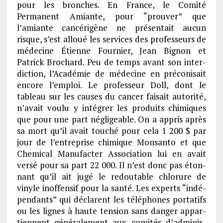
pour les bronches. En France, le Comité
Permanent Amiante, pour “prou­ver” que
l’amiante cancé­ri­gène ne présen­tait aucun
risque, s’est alloué les services des profes­seurs de
méde­cine Étienne Four­nier, Jean Bignon et
Patrick Brochard. Peu de temps avant son inter­
dic­tion, l’Aca­dé­mie de méde­cine en préco­ni­sait
encore l’em­ploi. Le profes­seur Doll, dont le
tableau sur les causes du cancer faisait auto­rité,
n’avait voulu y inté­grer les produits chimiques
que pour une part négli­geable. On a appris après
sa mort qu’il avait touché pour cela 1 200 $ par
jour de l’en­tre­prise chimique Monsanto et que
Chemi­cal Manu­fac­ter Asso­cia­tion lui en avait
versé pour sa part 22 000. Il n’est donc pas éton­
nant qu’il ait jugé le redou­table chlo­rure de
vinyle inof­fen­sif pour la santé. Les experts “indé­
pen­dants” qui déclarent les télé­phones porta­tifs
ou les lignes à haute tension sans danger appar­
tiennent géné­ra­le­ment aux comi­tés d’ad­mi­nis­