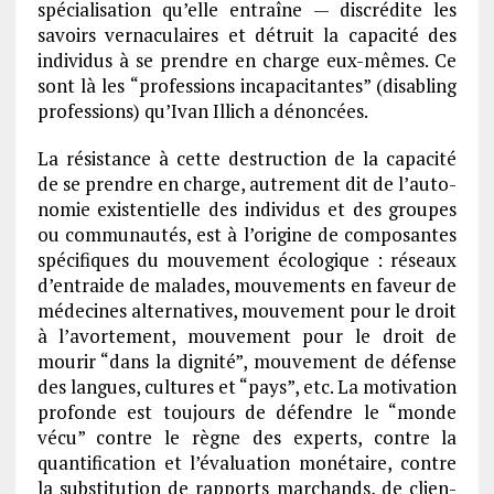
spécia­li­sa­tion qu’elle entraîne — discré­dite les
savoirs verna­cu­laires et détruit la capa­cité des
indi­vi­dus à se prendre en charge eux-mêmes. Ce
sont là les “profes­sions inca­pa­ci­tantes” (disa­bling
profes­sions) qu’I­van Illich a dénon­cées.
La résis­tance à cette destruc­tion de la capa­cité
de se prendre en charge, autre­ment dit de l’au­to­
no­mie exis­ten­tielle des indi­vi­dus et des groupes
ou commu­nau­tés, est à l’ori­gine de compo­santes
spéci­fiques du mouve­ment écolo­gique : réseaux
d’en­traide de malades, mouve­ments en faveur de
méde­cines alter­na­tives, mouve­ment pour le droit
à l’avor­te­ment, mouve­ment pour le droit de
mourir “dans la dignité”, mouve­ment de défense
des langues, cultures et “pays”, etc. La moti­va­tion
profonde est toujours de défendre le “monde
vécu” contre le règne des experts, contre la
quan­ti­fi­ca­tion et l’éva­lua­tion moné­taire, contre
la substi­tu­tion de rapports marchands, de clien­