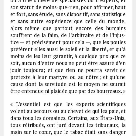
ou à une sphère de spécia­listes ou d’ex­perts, et
son statut de moins-que-rien, pour affir­mer, haut
et fort, sans étude, sans dispo­si­tif, sans statis­tique
et sans autre expé­rience que celle du monde,
alors même que partout encore des humains
souffrent de la faim, de l’ar­bi­traire et de l’injus­
tice — et préci­sé­ment pour cela —, que les poules
préfèrent elles aussi le soleil et la liberté, et qu’à
moins de les leur garan­tir, à quelque prix que ce
soit, aucun d’entre nous ne peut être assuré d’en
jouir toujours ; et que rien ne pourra servir de
prétexte à leur martyre ou au nôtre ; et qu’une
cause dont la servi­tude est le moyen ne saurait
être enten­due ni plai­dée que par des bour­reaux. »
« L’es­sen­tiel est que les experts scien­ti­fiques
volent au secours ou au chevet de qui les paie, et
dans tous les domaines. Certains, aux États-Unis,
tous rétri­bués, ont juré devant les tribu­naux, la
main sur le cœur, que le tabac était sans danger