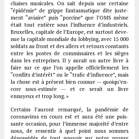
chaises musi­cales. On sait depuis une certaine
“épidé­mie” de grippe fantas­ma­tique dite juste­
ment “aviaire” puis “porcine” que l’OMS même
était tout entière sous l’in­fluence d’in­dus­triels.
Bruxelles, capi­tale de l’Eu­rope, est surtout deve­
nue la capi­tale mondiale du lobbying, avec 15 000
soldats au front et des allers et retours constants
entre les postes de commis­saires et les sièges
dans les entre­prises. Il y aurait un autre livre à
faire sur ce que l’on appelle offi­ciel­le­ment les
“conflits d’in­té­rêt” ou le “trafic d’in­fluence”, mais
la chose est à présent bien connue — quoiqu’en­
core sous-esti­mée — et ce serait un livre
ennuyeux et trop long. »
Certains l’au­ront remarqué, la pandé­mie de
coro­na­vi­rus en cours est et aura été une puis­
sante occa­sion, pour l’im­mense majo­rité d’entre
nous, de ressen­tir à quel point nous sommes
dépos­sé­dés de tout pouvoir sur notre propre