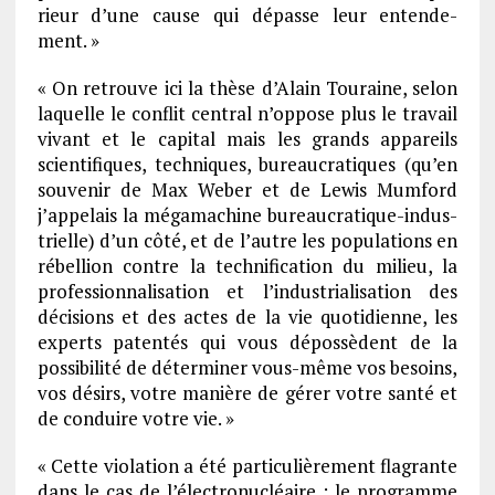
rieur d’une cause qui dépasse leur enten­de­
ment. »
« On retrouve ici la thèse d’Alain Touraine, selon
laquelle le conflit central n’op­pose plus le travail
vivant et le capi­tal mais les grands appa­reils
scien­ti­fiques, tech­niques, bureau­cra­tiques (qu’en
souve­nir de Max Weber et de Lewis Mumford
j’ap­pe­lais la méga­ma­chine bureau­cra­tique-indus­
trielle) d’un côté, et de l’autre les popu­la­tions en
rébel­lion contre la tech­ni­fi­ca­tion du milieu, la
profes­sion­na­li­sa­tion et l’in­dus­tria­li­sa­tion des
déci­sions et des actes de la vie quoti­dienne, les
experts paten­tés qui vous dépos­sèdent de la
possi­bi­lité de déter­mi­ner vous-même vos besoins,
vos désirs, votre manière de gérer votre santé et
de conduire votre vie. »
« Cette viola­tion a été parti­cu­liè­re­ment flagrante
dans le cas de l’élec­tro­nu­cléaire : le programme