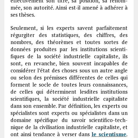
effec­ti­ve­ment son titre, sa posi­tion, sa renom­
mée, son auto­rité. Ainsi est-il amené à adhé­rer à
ses thèses.
Seule­ment, si les experts savent parfai­te­ment
régur­gi­ter des statis­tiques, des chiffres, des
nombres, des théo­rèmes et toutes sortes de
données produites par les insti­tu­tions scien­ti­
fiques de la société indus­trielle capi­ta­liste, ils
sont, en revanche, bien souvent inca­pables de
consi­dé­rer l’état des choses sous un autre angle
ou selon des prémisses diffé­rentes de celles qui
forment le socle de toutes leurs connais­sances,
de celles qui déter­minent lesdites insti­tu­tions
scien­ti­fiques, la société indus­trielle capi­ta­liste
dans son ensemble. Par défi­ni­tion, les experts ou
spécia­listes sont experts ou spécia­listes dans un
domaine spéci­fique du savoir scien­ti­fico-tech­
nique de la civi­li­sa­tion indus­trielle capi­ta­liste, et
ont ainsi tendance à verser dans
le scien­tisme
.