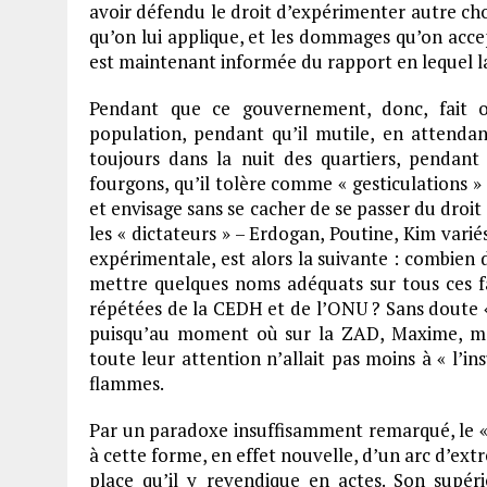
avoir défendu le droit d’expérimenter autre chos
qu’on lui applique, et les dommages qu’on accepte
est maintenant informée du rapport en lequel la 
Pendant que ce gouvernement, donc, fait
population, pendant qu’il mutile, en attendant 
toujours dans la nuit des quartiers, pendant
fourgons, qu’il tolère comme « gesticulations » 
et envisage sans se cacher de se passer du droit
les « dictateurs » – Erdogan, Poutine, Kim variés
expérimentale, est alors la suivante : combien 
mettre quelques noms adéquats sur tous ces fa
répétées de la CEDH et de l’ONU ? Sans doute 
puisqu’au moment où sur la ZAD, Maxime, man
toute leur attention n’allait pas moins à « l’in
flammes.
Par un paradoxe insuffisamment remarqué, le «
à cette forme, en effet nouvelle, d’un arc d’extr
place qu’il y revendique en actes. Son supéri