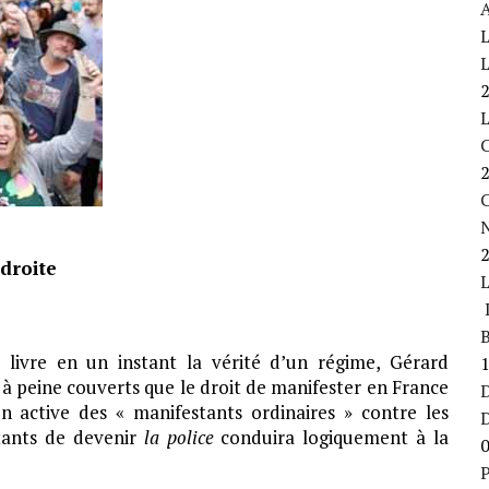
A
L
L
C
-droite
L
B
 livre en un instant la vérité d’un régime, Gérard
à peine couverts que le droit de manifester en France
D
on active des « manifestants ordinaires » contre les
stants de devenir
la police
conduira logiquement à la
P