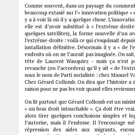
Comme souvent, dans un paysage du commentaire 
beaucoup extasié sur l’« innovation politique » d
y a à voir là où il y a quelque chose. L’innovat
elle est d’avoir substitué à « l’extrême-droit
quelques satellites), la forme nouvelle d’un
ar
l’extrême-droite : voilà ce qui s’esquissait dep
installation définitive. Désormais il y a « de 
endroits où on ne l’aurait pas imaginée. On sait,
tête de Laurent Wauquiez – mais ça n’est pas
revanche (on l’accordera) qu’il y ait « de l’ext
sous le nom de Parti socialiste : chez Manuel Val
Chez Gérard Collomb. On dira que l’histoire a d
raison pour ne pas les voir quand elles revienne
On lit partout que Gérard Collomb est un mini
« un bras droit intouchable ». Ça doit être vra
alors tirer quelques conclusions simples et 
l’autorise, mais il l’endosse. Il l’encourage 
répression des aides aux migrants, encour