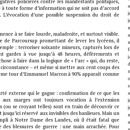
atives policières contre les manifestants politiques,
 à toute forme d’information qui ne soit pas d’accord
j
 L’évocation d’une possible suspension du droit de
j
nce à se faire lourde, maladroite, et surtout visible.
a
e de Parcoursup promettant de lever les lycéens, il
xemple : terroriser soixante mineurs, capturés lors de
f
ant gardes à vue jusqu’à 48 heures, défèrements et
j
se à faire dans la logique de « l’arc » qui, du reste,
 circonstance – et même si mettre aux cent coups des
uxième tour d’Emmanuel Macron à 90% apparaît comme
larté externe qui le gagne : confirmation de ce que les
ées aux marges ont toujours vocation à l’extension
j
es (ou se croyant telles) sont en train de découvrir ce
j
jusqu’ici réservé aux invisibles des banlieues. Mais un
ompli à Notre Dame des Landes, où il était fatal que
a
re des blessures de guerre : une main arrachée. Pour