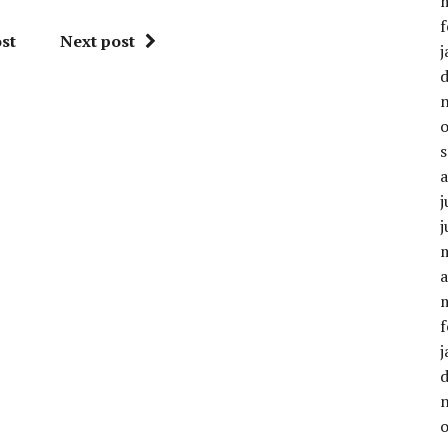
f
st
Next post
j
j
j
a
f
j