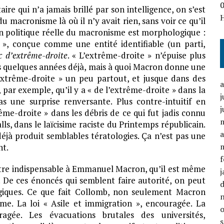
qui n’a jamais brillé par son intelligence, on s’est
u macronisme là où il n’y avait rien, sans voir ce qu’il
ion politique réelle du macronisme est morphologique :
e », conçue comme une entité identifiable (un parti,
c d’extrême-droite
. « L’extrême-droite » n’épuise plus
uis quelques années déjà, mais à quoi Macron donne une
l’extrême-droite » un peu partout, et jusque dans des
 par exemple, qu’il y a « de l’extrême-droite » dans la
j
 une surprise renversante. Plus contre-intuitif en
j
rême-droite » dans les débris de ce qui fut jadis connu
ls, dans le laïcisime raciste du Printemps républicain.
a
éjà produit semblables tératologies. Ça n’est pas une
nt.
f
stre indispensable à Emmanuel Macron, qu’il est même
j
i. De ces énoncés qui semblent faire autorité, on peut
logiques. Ce que fait Collomb, non seulement Macron
même. La loi « Asile et immigration », encouragée. La
agée. Les évacuations brutales des universités,