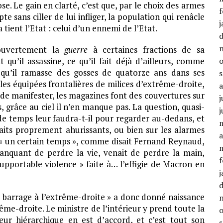
e. Le gain en clarté, c’est que, par le choix des armes
f
 sans ciller de lui infliger, la population qui renâcle
j
tient l’Etat : celui d’un ennemi de l’Etat.
 ouvertement la
guerre
à certaines fractions de sa
qu’il assassine, ce qu’il fait déjà d’ailleurs, comme
 qu’il ramasse des gosses de quatorze ans dans ses
les équipées frontalières de milices d’extrême-droite,
 de manifester, les magazines font des couvertures sur
j
, grâce au ciel il n’en manque pas. La question, quasi-
j
de temps leur faudra-t-il pour regarder au-dedans, et
its proprement ahurissants, ou bien sur les alarmes
a
« un certain temps », comme disait Fernand Reynaud,
quant de perdre la vie, venait de perdre la main,
f
supportable violence » faite à… l’effigie de Macron en
j
 barrage à l’extrême-droite » a donc donné naissance
ême-droite. Le ministre de l’intérieur y prend toute la
eur hiérarchique en est d’accord, et c’est tout son