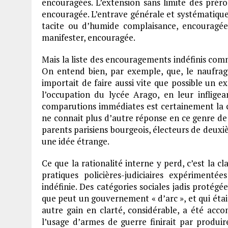
encouragées. L’extension sans limite des prérog
encouragée. L’entrave générale et systématique
tacite ou d’humide complaisance, encouragée.
manifester, encouragée.
Mais la liste des encouragements indéfinis comme
On entend bien, par exemple, que, le naufrag
importait de faire aussi vite que possible un e
l’occupation du lycée Arago, en leur inflige
comparutions immédiates est certainement la cho
ne connait plus d’autre réponse en ce genre de
parents parisiens bourgeois, électeurs de de
une idée étrange.
Ce que la rationalité interne y perd, c’est la c
pratiques policières-judiciaires expériment
indéfinie. Des catégories sociales jadis protégé
que peut un gouvernement « d’arc », et qui était 
autre gain en clarté, considérable, a été acc
l’usage d’armes de guerre finirait par produi