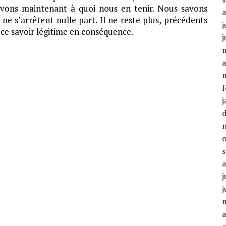
avons maintenant à quoi nous en tenir. Nous savons
e s’arrêtent nulle part. Il ne reste plus, précédents
j
 ce savoir légitime en conséquence.
j
a
f
j
j
j
a