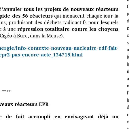
f
d’
annuler tous les projets de nouveaux réacteurs
j
pide des 56 réacteurs
qui menacent chaque jour la
ns, produisant des déchets radioactifs pour lesquels
te à une
répression totalitaire contre les citoyens
Cigéo à Bure, dans la Meuse).
nergie/info-contexte-nouveau-nucleaire-edf-fait-
-epr2-pas-encore-acte_134715.html
j
j
a
** **
f
j
uveaux réacteurs EPR
ue de fait accompli en envisageant déjà un