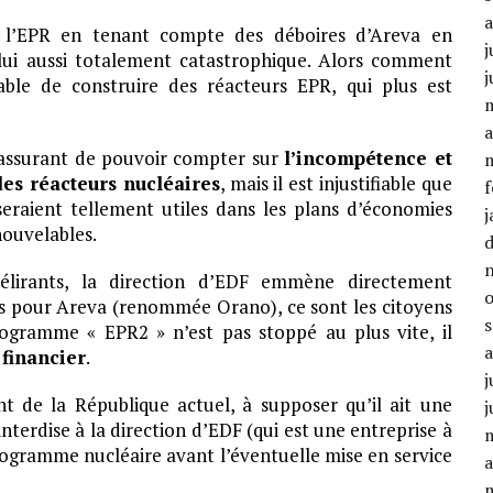
e l’EPR en tenant compte des déboires d’Areva en
j
 lui aussi totalement catastrophique. Alors comment
j
able de construire des réacteurs EPR, qui plus est
a
t rassurant de pouvoir compter sur
l’incompétence et
des réacteurs nucléaires
, mais il est injustifiable que
f
seraient tellement utiles dans les plans d’économies
j
nouvelables.
délirants, la direction d’EDF emmène directement
 cas pour Areva (renommée Orano), ce sont les citoyens
rogramme « EPR2 » n’est pas stoppé au plus vite, il
 financier
.
j
t de la République actuel, à supposer qu’il ait une
j
nterdise à la direction d’EDF (qui est une entreprise à
ogramme nucléaire avant l’éventuelle mise en service
a