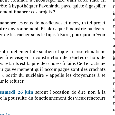
rête à hypothéquer l’avenir du pays, quitte à gaspiller
f
ement financer ces projets ?
j
rmanence les eaux de nos fleuves et mers, un tel projet
tre environnement. Et alors que l’industrie nucléaire
ter de les cacher sous le tapis à Bure, pourquoi prévoir
nt cruellement de soutien et que la crise climatique
j
uer à envisager la construction de réacteurs hors de
j
 retards est la pire des choses à faire. Cette tactique
 du gouvernement qui l’accompagne sont des crachats
a
 « Sortir du nucléaire » appelle les citoyen.nes à se
r le refuser.
f
j
 samedi 26 juin
seront l’occasion de dire non à la
 de la poursuite du fonctionnement des vieux réacteurs
on ! »