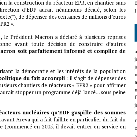
ien la construction du réacteur EPR, en chantier sans
direction d’EDF aurait néanmoins décidé, selon les
exte(*), de dépenser des centaines de millions d’euros
EPR2 ».
 le Président Macron a déclaré à plusieurs reprises
tionne avant toute décision de construire d’autres
Macron soit parfaitement informé et complice de
j
j
isant la démocratie et les intérêts de la population
politique du fait accompli
: il s’agit de dépenser des
a
sieurs chantiers de réacteurs « EPR2 » pour affirmer
e saurait stopper un programme déjà lancé… sous peine
f
j
réacteurs nucléaires qu’EDF gaspille des sommes
avant Areva qui a fait faillite en particulier du fait du
de (commencé en 2005, il devait entrer en service en