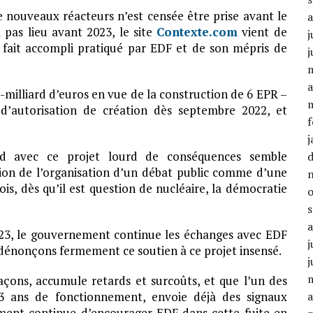
e nouveaux réacteurs n’est censée être prise avant le
 pas lieu avant 2023, le site
Contexte.com
vient de
j
 fait accompli pratiqué par EDF et de son mépris de
j
a
-milliard d’euros en vue de la construction de 6 EPR –
’autorisation de création dès septembre 2022, et
f
j
rd avec ce projet lourd de conséquences semble
ion de l’organisation d’un débat public comme d’une
is, dès qu’il est question de nucléaire, la démocratie
23, le gouvernement continue les échanges avec EDF
j
 dénonçons fermement ce soutien à ce projet insensé.
j
açons, accumule retards et surcoûts, et que l’un des
3 ans de fonctionnement, envoie déjà des signaux
a
ement continue d’encourager EDF dans cette fuite en