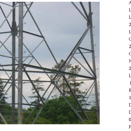
A
L
L
C
L
B
D
P