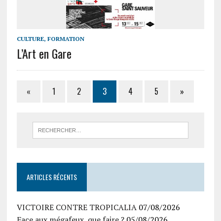
CULTURE, FORMATION
L’Art en Gare
«
1
2
3
4
5
»
ARTICLES RÉCENTS
VICTOIRE CONTRE TROPICALIA
07/08/2026
Face aux mégafeux, que faire ?
05/08/2026